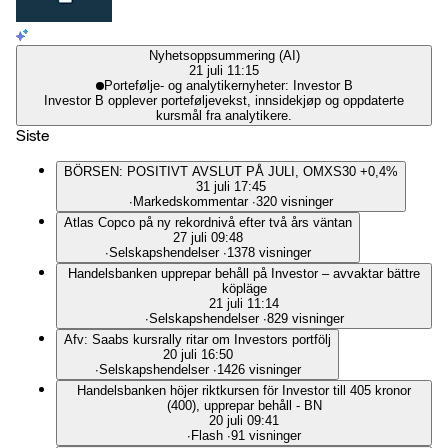
Nyhetsoppsummering (AI)
21 juli 11:15
Portefølje- og analytikernyheter: Investor B
Investor B opplever porteføljevekst, innsidekjøp og oppdaterte
kursmål fra analytikere.
Siste
BÖRSEN: POSITIVT AVSLUT PÅ JULI, OMXS30 +0,4%
31 juli 17:45
∙
Markedskommentar
∙
320 visninger
Atlas Copco på ny rekordnivå efter två års väntan
27 juli 09:48
∙
Selskapshendelser
∙
1378 visninger
Handelsbanken upprepar behåll på Investor – avvaktar bättre
köpläge
21 juli 11:14
∙
Selskapshendelser
∙
829 visninger
Afv: Saabs kursrally ritar om Investors portfölj
20 juli 16:50
∙
Selskapshendelser
∙
1426 visninger
Handelsbanken höjer riktkursen för Investor till 405 kronor
(400), upprepar behåll - BN
20 juli 09:41
∙
Flash
∙
91 visninger