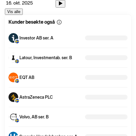
16. okt. 2025
Vis alle
Kunder besøkte også
Vis
mer
informasjon
Investor AB ser. A
Latour, Investmentab. ser. B
EQT AB
AstraZeneca PLC
Volvo, AB ser. B