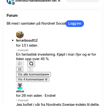
Svenska Handelsbanken ser. A
Forum
Bli med i samtalen på Nordnet Social
Logg inn
ferrariboss812
for 13 t siden
·
Oversatt
En fantastisk investering. Kjøpt i mai i fjor og er for
tiden opp over 45 %
15
5
Vis alle kommentarer
Vis 4 kommentarer til
aikkua
for 26 min siden · Endret
·
Oversatt
Jeg byttet i vår fra Nordnets Sverige-indeks til dette.