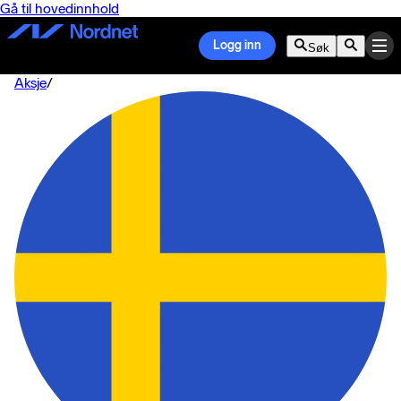
Gå til hovedinnhold
Logg inn
Søk
Aksje
/