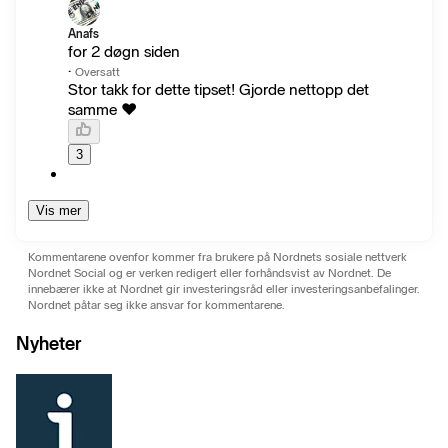
Anafs
for 2 døgn siden
·
Oversatt
Stor takk for dette tipset! Gjorde nettopp det
samme ❤️
3
Vis mer
Kommentarene ovenfor kommer fra brukere på Nordnets sosiale nettverk
Nordnet Social og er verken redigert eller forhåndsvist av Nordnet. De
innebærer ikke at Nordnet gir investeringsråd eller investeringsanbefalinger.
Nordnet påtar seg ikke ansvar for kommentarene.
Nyheter