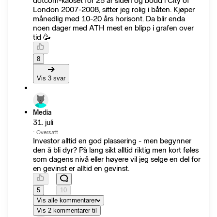
dotcom-kaoset for 25 år siden og bodd i City of
London 2007-2008, sitter jeg rolig i båten. Kjøper
månedlig med 10-20 års horisont. Da blir enda
noen dager med ATH mest en blipp i grafen over
tid 🥳
8
Vis 3 svar
Media
31. juli
·
Oversatt
Investor alltid en god plassering - men begynner
den å bli dyr? På lang sikt alltid riktig men kort føles
som dagens nivå eller høyere vil jeg selge en del for
en gevinst er alltid en gevinst.
5
10
Vis alle kommentarer
Vis 2 kommentarer til