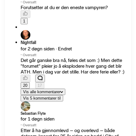
·
Oversatt
Forutsetter at du er den eneste vampyren?
1
Nightfall
for 2 døgn siden · Endret
·
Oversatt
Det går ganske bra nå, føles det som :) Men dette
"forumet" pleier jo å eksplodere hver gang det blir
ATH. Men i dag var det stille. Har dere ferie eller? :)
20
17
Vis alle kommentarer
Vis 5 kommentarer til
Sebastian Flyte
for 1 døgn siden
·
Oversatt
Etter å ha gjennomlevd – og overlevd – både