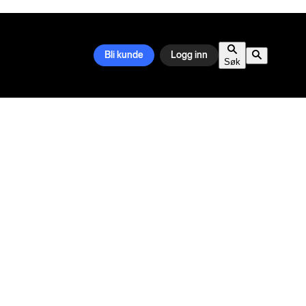
Bli kunde
Logg inn
Søk