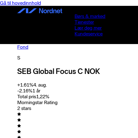
Gå til hovedinnhold
Børs & marked
Tjenester
Lær deg mer
Kundeservice
Fond
S
SEB Global Focus C NOK
+
1.61
%
4. aug.
-2.16
%
1 år
Total pris
1,22
%
Morningstar Rating
2 stars