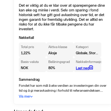
Det er viktig at du er klar over at sparepengene dine
kan øke og minke i verdi. Selv om sparing i fond
historisk sett har gitt god avkastning over tid, er det
ingen garanti for fremtidig utvikling. Det er alltid en
risiko for at du ikke får tilbake pengene du har
investert.
Nøkkeltall
Total pris
Aktiva klasse
Kategori
Globale, Store selskaper, Blanding
1,22
%
Aksje
Basis-valuta
Belåningsgrad
Nøkkelinformasjon
NOK
80
%
Last ned
Sammendrag
Fondet har som mål å øke verdien av investeringen din over
tid og å gi meravkastning i forhold til referanseindeksen.
Fondet forvaltes aktivt og investerer primært i aksjer fra hele
Vis mer
verden, inklusive fremvoksende markeder. Fondet kan
investere inntil 5% av dets kapital i det innenlandske
markedet i Kina. Investeringsbeslutninger er basert på