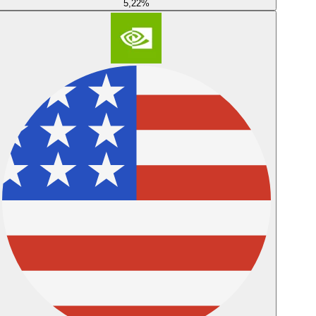
5,22
%