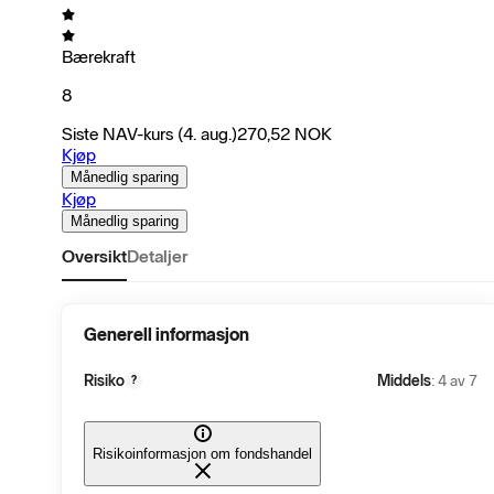
Bærekraft
8
Siste NAV-kurs
(4. aug.)
270,52
NOK
Kjøp
Månedlig sparing
Kjøp
Månedlig sparing
Oversikt
Detaljer
Generell informasjon
Risiko
Middels
: 4 av 7
?
Risikoinformasjon om fondshandel