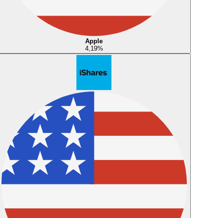
Apple
4,19
%