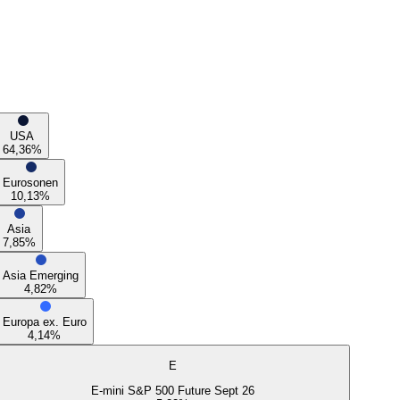
USA
64,36
%
Eurosonen
10,13
%
Asia
7,85
%
Asia Emerging
4,82
%
Europa ex. Euro
4,14
%
E
E-mini S&P 500 Future Sept 26