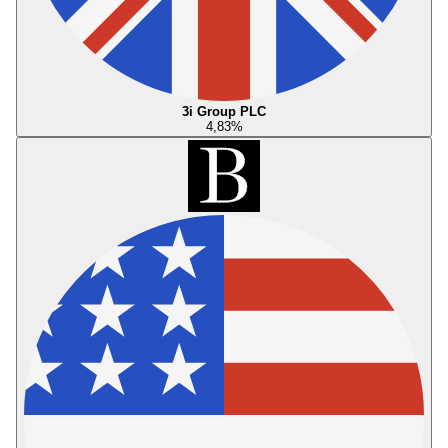
3i Group PLC
4,83
%