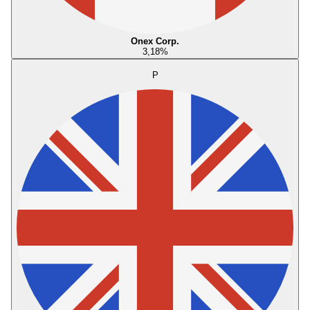
Onex Corp.
3,18
%
P