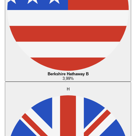
Berkshire Hathaway B
3,99
%
H