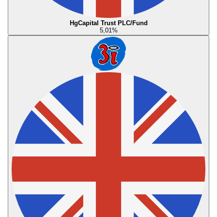
HgCapital Trust PLC/Fund
5,01
%