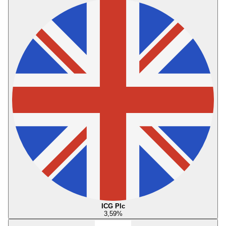
ICG Plc
3,59
%