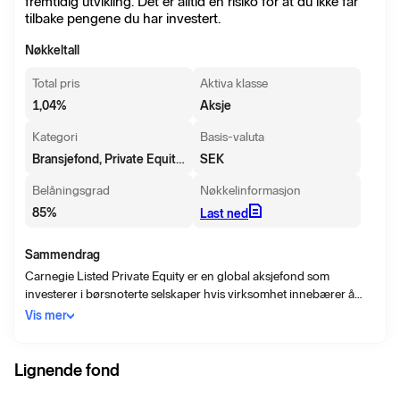
fremtidig utvikling. Det er alltid en risiko for at du ikke får
tilbake pengene du har investert.
Nøkkeltall
Total pris
Aktiva klasse
1,04
%
Aksje
Kategori
Basis-valuta
Bransjefond, Private Equity Notert
SEK
Belåningsgrad
Nøkkelinformasjon
85
%
Last ned
Sammendrag
Carnegie Listed Private Equity er en global aksjefond som
investerer i børsnoterte selskaper hvis virksomhet innebærer å
påvirke og utvikle selskaper som en aktiv eier ved å tilby
Vis mer
kompetanse, kapital og sette krav til ledelsen. Denne typen
virksomhet kalles internasjonalt for Private Equity. Fondet
investerer i selskaper med stor spredning over forskjellige
Lignende fond
strategier, bransjer og geografier.