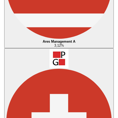
Ares Management A
3,12
%