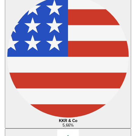
KKR & Co
5,66
%