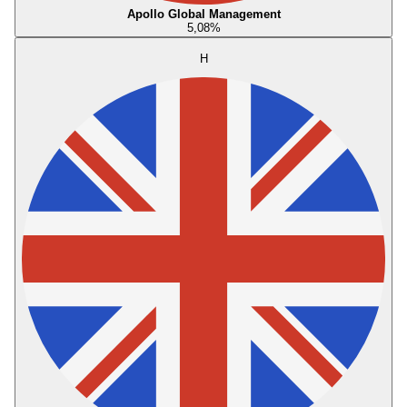
Apollo Global Management
5,08
%
H