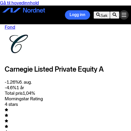
Gå til hovedinnhold
Logg inn
Søk
Fond
Carnegie Listed Private Equity A
-1.26
%
6. aug.
-4.6
%
1 år
Total pris
1,04
%
Morningstar Rating
4 stars