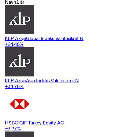
Navn
1 år
KLP AksjeGlobal Indeks Valutasikret N
+24,48
%
KLP AksjeAsia Indeks Valutasikret N
+34,76
%
HSBC GIF Turkey Equity AC
−3,27
%