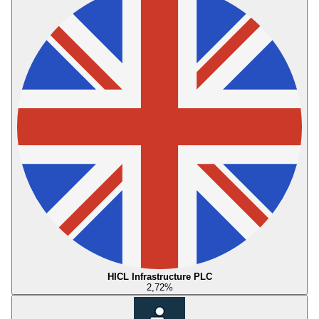
HICL Infrastructure PLC
2,72
%