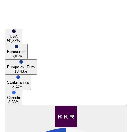
USA
50,83
%
Eurosonen
15,02
%
Europa ex. Euro
13,43
%
Storbritannia
8,42
%
Canada
8,33
%