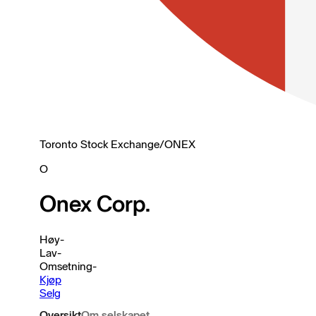
Toronto Stock Exchange
/
ONEX
O
Onex Corp.
Høy
-
Lav
-
Omsetning
-
Kjøp
Selg
Oversikt
Om selskapet