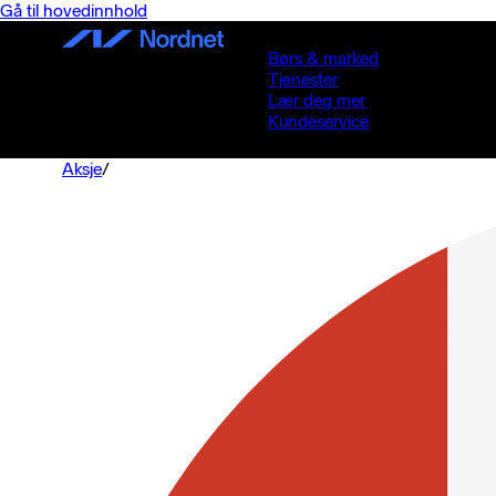
Gå til hovedinnhold
Børs & marked
Tjenester
Lær deg mer
Kundeservice
Aksje
/