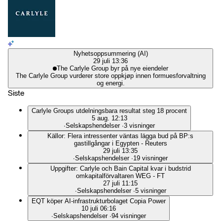
Nyhetsoppsummering (AI)
29 juli 13:36
The Carlyle Group byr på nye eiendeler
The Carlyle Group vurderer store oppkjøp innen formuesforvaltning
og energi.
Siste
Carlyle Groups utdelningsbara resultat steg 18 procent
5 aug. 12:13
∙
Selskapshendelser
∙
3 visninger
Källor: Flera intressenter väntas lägga bud på BP:s
gastillgångar i Egypten - Reuters
29 juli 13:35
∙
Selskapshendelser
∙
19 visninger
Uppgifter: Carlyle och Bain Capital kvar i budstrid
omkapitalförvaltaren WEG - FT
27 juli 11:15
∙
Selskapshendelser
∙
5 visninger
EQT köper AI-infrastrukturbolaget Copia Power
10 juli 06:16
∙
Selskapshendelser
∙
94 visninger