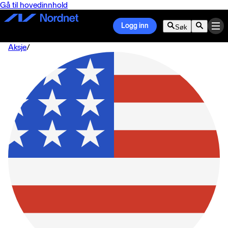
Gå til hovedinnhold
Logg inn
Søk
Aksje
/