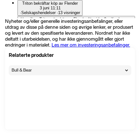
Triton bekräftar köp av Flender
3 juni 11:11
∙
Selskapshendelser
∙
13 visninger
Uppgifter: Triton nära köp av Flender för cirka 3 miljarder euro
Nyheter og/eller generelle investeringsanbefalinger, eller
- BN
utdrag av disse på denne siden og øvrige lenker, er produsert
3 juni 07:17
og levert av den spesifiserte leverandøren. Nordnet har ikke
∙
Selskapshendelser
∙
11 visninger
deltatt i utarbeidelsen, og har ikke gjennomgått eller gjort
EU godkänner Carlyles köp av BASF Coatings efter
endringer i materialet.
Les mer om investeringsanbefalinger.
avyttringsåtagande
3 juni 07:13
∙
Selskapshendelser
∙
23 visninger
Relaterte produkter
Private credit-fond från Carlyle pressas av stora uttag - WSJ
9 apr. 16:35
Bull & Bear
∙
Selskapshendelser
∙
24 visninger
Carlyle köper majoritet i MAI Capital Management
31 mars 13:41
∙
Selskapshendelser
∙
9 visninger
Uppgifter: Carlyle stöper om ledningen inom sin europeiska
riskkapitalverksamhet - FT
13 mars 12:22
∙
Selskapshendelser
∙
10 visninger
UBS får intäkter genom att sälja evergreen-fonder från CVC
och Carlyle - FT
6 mars 07:52
∙
Selskapshendelser
∙
22 visninger
Carlyle i samtal med potentiella UAE-partners till Lukoil-affär -
Reuters