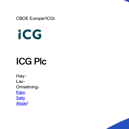
CBOE Europe
/
ICGl
ICG Plc
Høy
-
Lav
-
Omsetning
-
Kjøp
Selg
Aksje
/