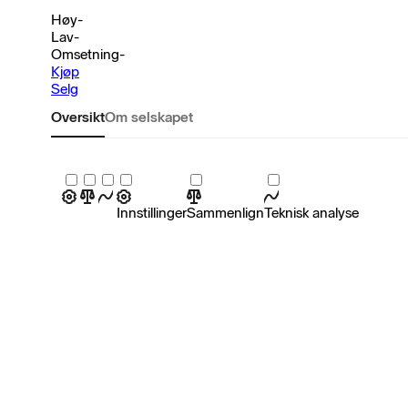
Høy
-
Lav
-
Omsetning
-
Kjøp
Selg
Oversikt
Om selskapet
Innstillinger
Sammenlign
Teknisk analyse