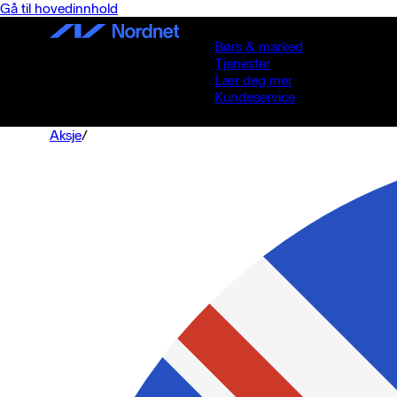
Gå til hovedinnhold
Børs & marked
Tjenester
Lær deg mer
Kundeservice
Aksje
/