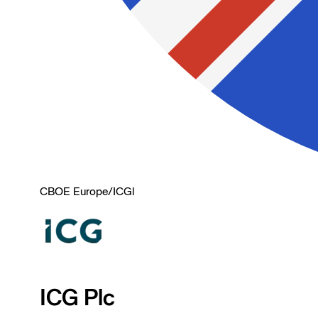
CBOE Europe
/
ICGl
ICG Plc