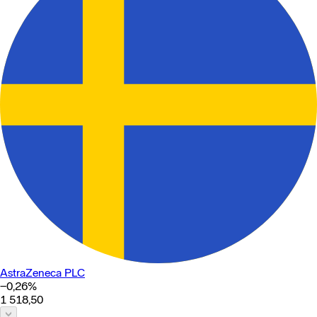
AstraZeneca PLC
−0,26
%
1 518,50