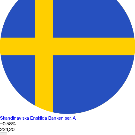
Skandinaviska Enskilda Banken ser. A
−0,58
%
224,20