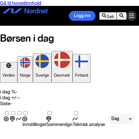
Gå til hovedinnhold
Logg inn
Søk
Børsen i dag
Verden
Norge
Sverige
Danmark
Finland
i dag %
-
i dag +/-
-
Siste
-
Dag
Innstillinger
Sammenlign
Teknisk analyse