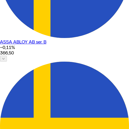
ASSA ABLOY AB ser. B
−0,11
%
366,50