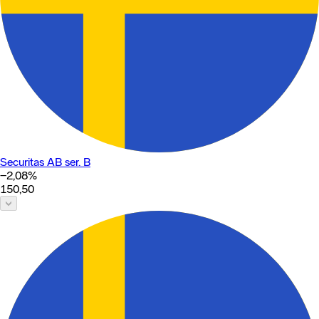
Securitas AB ser. B
−2,08
%
150,50