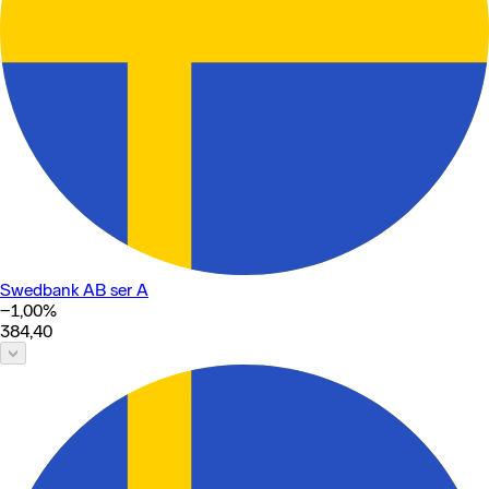
Swedbank AB ser A
−1,00
%
384,40