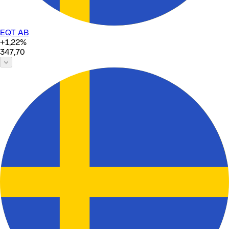
EQT AB
+1,22
%
347,70