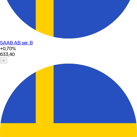
SAAB AB ser. B
+0,70
%
633,40