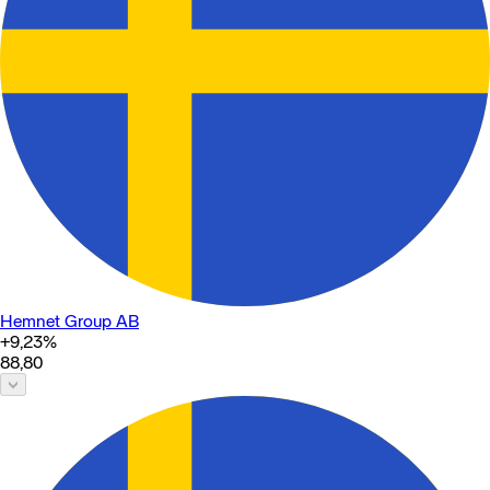
Hemnet Group AB
+9,23
%
88,80