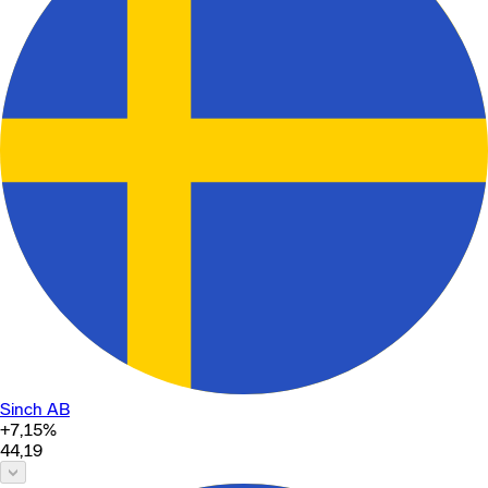
Sinch AB
+7,15
%
44,19