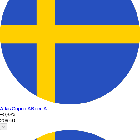
Atlas Copco AB ser. A
−0,38
%
209,60