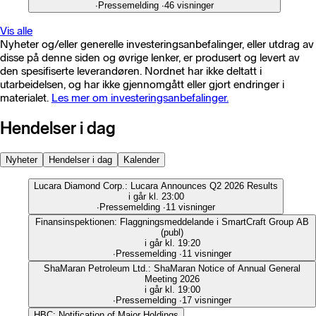
∙
Pressemelding
∙
46 visninger
Vis alle
Nyheter og/eller generelle investeringsanbefalinger, eller utdrag av
disse på denne siden og øvrige lenker, er produsert og levert av
den spesifiserte leverandøren. Nordnet har ikke deltatt i
utarbeidelsen, og har ikke gjennomgått eller gjort endringer i
materialet.
Les mer om investeringsanbefalinger.
Hendelser i dag
Nyheter
Hendelser i dag
Kalender
Lucara Diamond Corp.: Lucara Announces Q2 2026 Results
i går kl. 23:00
∙
Pressemelding
∙
11 visninger
Finansinspektionen: Flaggningsmeddelande i SmartCraft Group AB
(publ)
i går kl. 19:20
∙
Pressemelding
∙
11 visninger
ShaMaran Petroleum Ltd.: ShaMaran Notice of Annual General
Meeting 2026
i går kl. 19:00
∙
Pressemelding
∙
17 visninger
HBC: Notification of Major Holdings