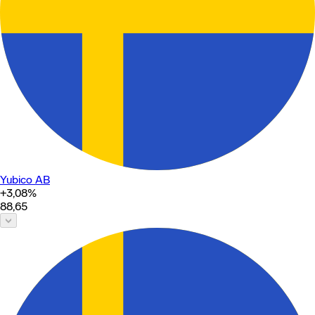
Yubico AB
+3,08
%
88,65