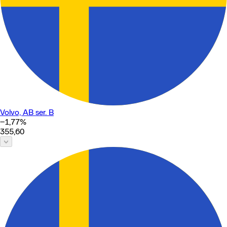
Volvo, AB ser. B
−1,77
%
355,60