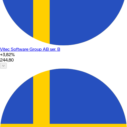
Vitec Software Group AB ser. B
+3,82
%
244,80