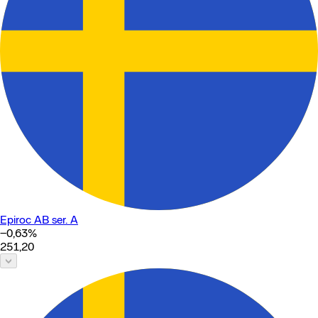
Epiroc AB ser. A
−0,63
%
251,20