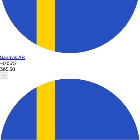
Sandvik AB
−0,65
%
365,30