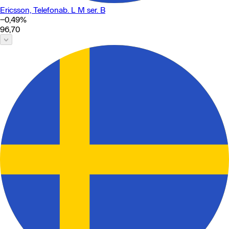
Ericsson, Telefonab. L M ser. B
−0,49
%
96,70