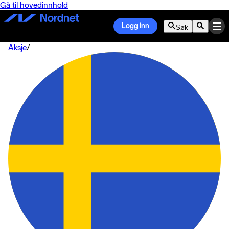
Gå til hovedinnhold
Logg inn
Søk
Aksje
/