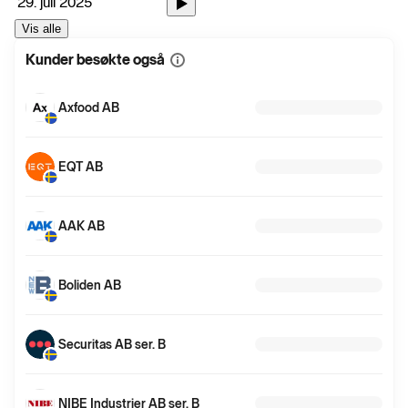
29. juli 2025
Vis alle
Kunder besøkte også
Vis
mer
informasjon
Axfood AB
EQT AB
AAK AB
Boliden AB
Securitas AB ser. B
NIBE Industrier AB ser. B