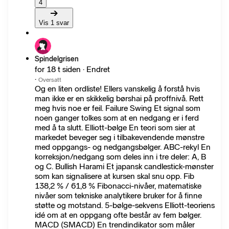
4
Vis 1 svar
Spindelgrisen
for 18 t siden · Endret
·
Oversatt
Og en liten ordliste! Ellers vanskelig å forstå hvis
man ikke er en skikkelig børshai på proffnivå. Rett
meg hvis noe er feil. Failure Swing Et signal som
noen ganger tolkes som at en nedgang er i ferd
med å ta slutt. Elliott-bølge En teori som sier at
markedet beveger seg i tilbakevendende mønstre
med oppgangs- og nedgangsbølger. ABC-rekyl En
korreksjon/nedgang som deles inn i tre deler: A, B
og C. Bullish Harami Et japansk candlestick-mønster
som kan signalisere at kursen skal snu opp. Fib
138,2 % / 61,8 % Fibonacci-nivåer, matematiske
nivåer som tekniske analytikere bruker for å finne
støtte og motstand. 5-bølge-sekvens Elliott-teoriens
idé om at en oppgang ofte består av fem bølger.
MACD (SMACD) En trendindikator som måler