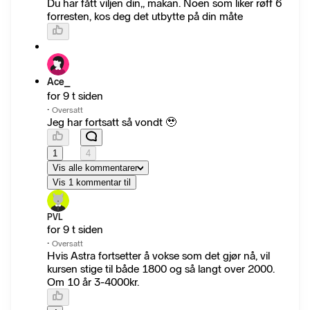
Du har fått viljen din,, makan. Noen som liker røff 6
forresten, kos deg det utbytte på din måte
Ace_
for 9 t siden
·
Oversatt
Jeg har fortsatt så vondt 🥹
1
4
Vis alle kommentarer
Vis 1 kommentar til
PVL
for 9 t siden
·
Oversatt
Hvis Astra fortsetter å vokse som det gjør nå, vil
kursen stige til både 1800 og så langt over 2000.
Om 10 år 3-4000kr.