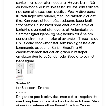
styrken i en opp- eller nedgang. Høyere bunn Når
en indikator eller kurs ikke faller like lavt som tidligere,
noe som ofte sees som positivt. Positiv divergens
Kursen lager nye bunner, men indikatoren gjør det
ikke. Kan være et tegn på at selgerne taper kraft.
Stochastic En indikator som viser om en aksje er
kortsiktig overkjøpt eller oversolgt. Volumbalanse
Sammenligner kjøps- og salgsvolum for å se om
penger strømmer inn eller ut av aksjen. Three Inside
Up Et candlestick-mønster som kan signalisere en
kommende oppgang. Bullish Engulfing Et
candlestick-mønster der en grønn kursstapel
omslutter den foregående røde. Sees ofte som et
kjøpssignal.
2
1
Slowfox 54
for 8 t siden · Endret
·
Oversatt
En ganske god beskrivelse, men det er i regelen litt
mer komplisert og kanskje kan forklares litt mer. Men
et par forklaringer vil jeg likevel fylle inn: Failure