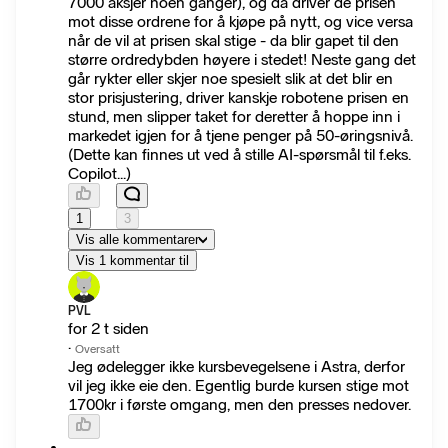
7000 aksjer noen ganger), og da driver de prisen
mot disse ordrene for å kjøpe på nytt, og vice versa
når de vil at prisen skal stige - da blir gapet til den
større ordredybden høyere i stedet! Neste gang det
går rykter eller skjer noe spesielt slik at det blir en
stor prisjustering, driver kanskje robotene prisen en
stund, men slipper taket for deretter å hoppe inn i
markedet igjen for å tjene penger på 50-øringsnivå.
(Dette kan finnes ut ved å stille AI-spørsmål til f.eks.
Copilot...)
1
3
Vis alle kommentarer
Vis 1 kommentar til
PVL
for 2 t siden
·
Oversatt
Jeg ødelegger ikke kursbevegelsene i Astra, derfor
vil jeg ikke eie den. Egentlig burde kursen stige mot
1700kr i første omgang, men den presses nedover.