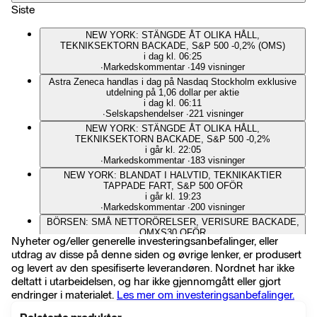
Siste
NEW YORK: STÄNGDE ÅT OLIKA HÅLL,
TEKNIKSEKTORN BACKADE, S&P 500 -0,2% (OMS)
i dag kl. 06:25
∙
Markedskommentar
∙
149 visninger
Astra Zeneca handlas i dag på Nasdaq Stockholm exklusive
utdelning på 1,06 dollar per aktie
i dag kl. 06:11
∙
Selskapshendelser
∙
221 visninger
NEW YORK: STÄNGDE ÅT OLIKA HÅLL,
TEKNIKSEKTORN BACKADE, S&P 500 -0,2%
i går kl. 22:05
∙
Markedskommentar
∙
183 visninger
NEW YORK: BLANDAT I HALVTID, TEKNIKAKTIER
TAPPADE FART, S&P 500 OFÖR
i går kl. 19:23
∙
Markedskommentar
∙
200 visninger
BÖRSEN: SMÅ NETTORÖRELSER, VERISURE BACKADE,
OMXS30 OFÖR
Nyheter og/eller generelle investeringsanbefalinger, eller
i går kl. 17:35
utdrag av disse på denne siden og øvrige lenker, er produsert
∙
Markedskommentar
∙
178 visninger
og levert av den spesifiserte leverandøren. Nordnet har ikke
NEW YORK: RISKAPTITEN INTAKT PÅ FÖRLÄNGD
UPPGÅNG, S&P 500 +0,6%
deltatt i utarbeidelsen, og har ikke gjennomgått eller gjort
i går kl. 16:00
endringer i materialet.
Les mer om investeringsanbefalinger.
∙
Markedskommentar
∙
140 visninger
NEW YORK: FORTSATTA UPPGÅNGAR VÄNTAS, ELI