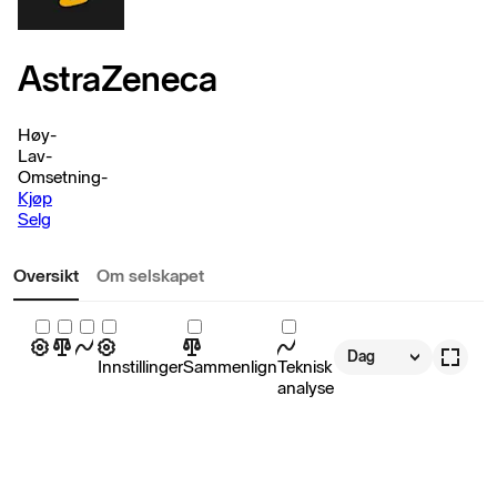
AstraZeneca
Høy
-
Lav
-
Omsetning
-
Kjøp
Selg
Oversikt
Om selskapet
Dag
Innstillinger
Sammenlign
Teknisk
analyse