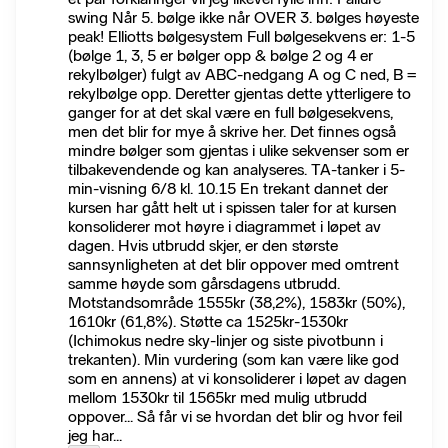
swing Når 5. bølge ikke når OVER 3. bølges høyeste
peak! Elliotts bølgesystem Full bølgesekvens er: 1-5
(bølge 1, 3, 5 er bølger opp & bølge 2 og 4 er
rekylbølger) fulgt av ABC-nedgang A og C ned, B =
rekylbølge opp. Deretter gjentas dette ytterligere to
ganger for at det skal være en full bølgesekvens,
men det blir for mye å skrive her. Det finnes også
mindre bølger som gjentas i ulike sekvenser som er
tilbakevendende og kan analyseres. TA-tanker i 5-
min-visning 6/8 kl. 10.15 En trekant dannet der
kursen har gått helt ut i spissen taler for at kursen
konsoliderer mot høyre i diagrammet i løpet av
dagen. Hvis utbrudd skjer, er den største
sannsynligheten at det blir oppover med omtrent
samme høyde som gårsdagens utbrudd.
Motstandsområde 1555kr (38,2%), 1583kr (50%),
1610kr (61,8%). Støtte ca 1525kr-1530kr
(Ichimokus nedre sky-linjer og siste pivotbunn i
trekanten). Min vurdering (som kan være like god
som en annens) at vi konsoliderer i løpet av dagen
mellom 1530kr til 1565kr med mulig utbrudd
oppover... Så får vi se hvordan det blir og hvor feil
jeg har...