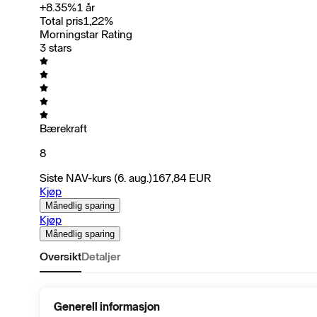
+
8.35
%
1 år
Total pris
1,22
%
Morningstar Rating
3 stars
Bærekraft
8
Siste NAV-kurs
(6. aug.)
167,84
EUR
Kjøp
Månedlig sparing
Kjøp
Månedlig sparing
Oversikt
Detaljer
Generell informasjon