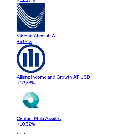
+12,27
%
Vibrand Absolutt A
+8,94
%
Allianz Income and Growth AT USD
+12,33
%
Centaur Multi Asset A
+10,32
%