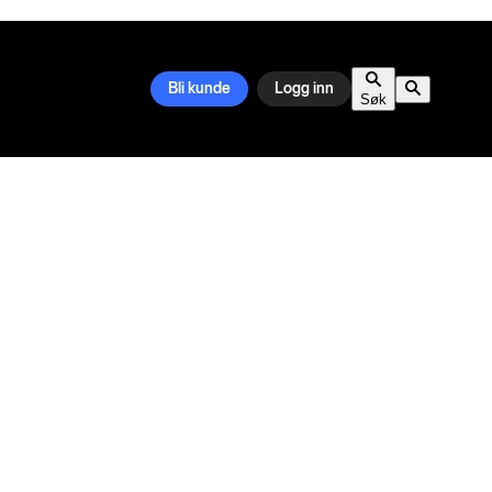
Bli kunde
Logg inn
Søk