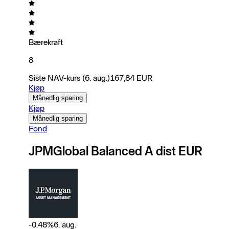
Bærekraft
8
Siste NAV-kurs
(6. aug.)
167,84
EUR
Kjøp
Månedlig sparing
Kjøp
Månedlig sparing
Fond
JPMGlobal Balanced A dist EUR
-0.48
%
6. aug.