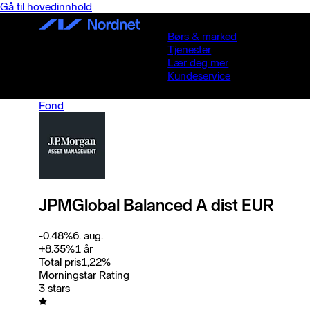
Gå til hovedinnhold
Børs & marked
Tjenester
Lær deg mer
Kundeservice
Fond
JPMGlobal Balanced A dist EUR
-0.48
%
6. aug.
+
8.35
%
1 år
Total pris
1,22
%
Morningstar Rating
3 stars