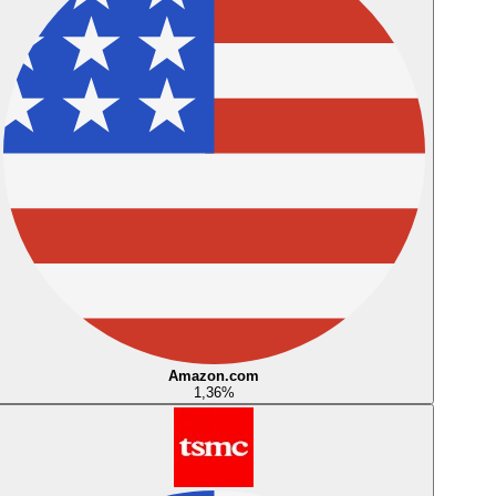
Amazon.com
1,36
%