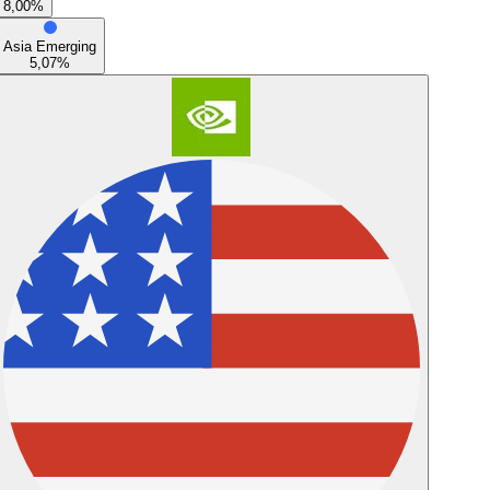
8,00
%
Asia Emerging
5,07
%