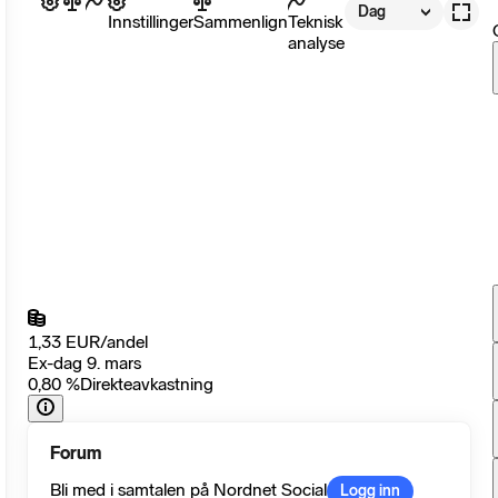
Dag
Innstillinger
Sammenlign
Teknisk
analyse
1,33
EUR
/
andel
Ex-dag 9. mars
0,80
%
Direkteavkastning
Forum
Bli med i samtalen på Nordnet Social
Logg inn