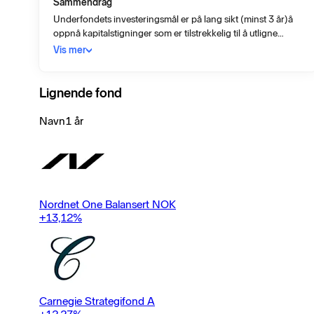
Sammendrag
Underfondets investeringsmål er på lang sikt (minst 3 år)å
oppnå kapitalstigninger som er tilstrekkelig til å utligne
virkningen av inflasjonen i de EU medlemslandene som er
Vis mer
med i ØMU (Den økonomiske og monetære union).
Lignende fond
Navn
1 år
Nordnet One Balansert NOK
+13,12
%
Carnegie Strategifond A