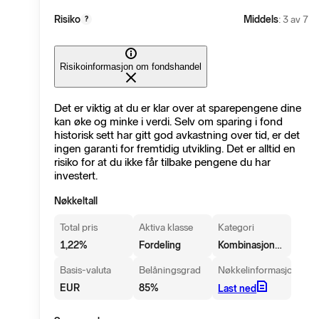
Risiko
Middels
: 3 av 7
?
Risikoinformasjon om fondshandel
Det er viktig at du er klar over at sparepengene dine
kan øke og minke i verdi. Selv om sparing i fond
historisk sett har gitt god avkastning over tid, er det
ingen garanti for fremtidig utvikling. Det er alltid en
risiko for at du ikke får tilbake pengene du har
investert.
Nøkkeltall
Total pris
Aktiva klasse
Kategori
Kombinasjonsfond, EUR Moderat - Global
1,22
%
Fordeling
Basis-valuta
Belåningsgrad
Nøkkelinformasjon
EUR
85
%
Last ned