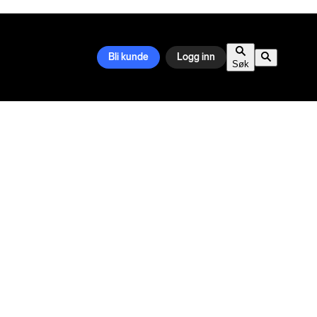
Bli kunde
Logg inn
Søk