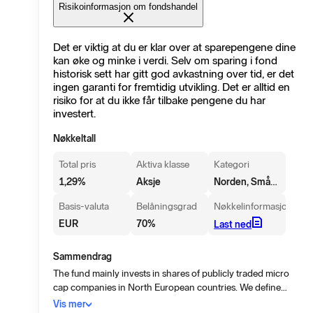
Risikoinformasjon om fondshandel
Det er viktig at du er klar over at sparepengene dine
kan øke og minke i verdi. Selv om sparing i fond
historisk sett har gitt god avkastning over tid, er det
ingen garanti for fremtidig utvikling. Det er alltid en
risiko for at du ikke får tilbake pengene du har
investert.
Nøkkeltall
Total pris
Aktiva klasse
Kategori
Norden, Små/mellomstore selskaper
1,29
%
Aksje
Basis-valuta
Belåningsgrad
Nøkkelinformasjon
EUR
70
%
Last ned
Sammendrag
The fund mainly invests in shares of publicly traded micro
cap companies in North European countries. We define
micro cap as companies with market capitalization that does
Vis mer