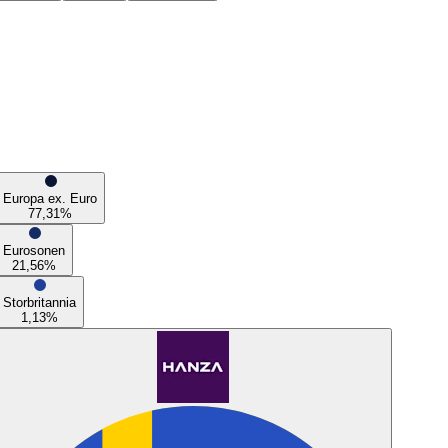
Europa ex. Euro
77,31
%
Eurosonen
21,56
%
Storbritannia
1,13
%