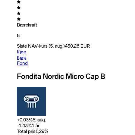
Bærekraft
8
Siste NAV-kurs
(5. aug.)
430,26
EUR
Kjøp
Kjøp
Fond
Fondita Nordic Micro Cap B
+
0.03
%
5. aug.
-1.43
%
1 år
Total pris
1,29
%