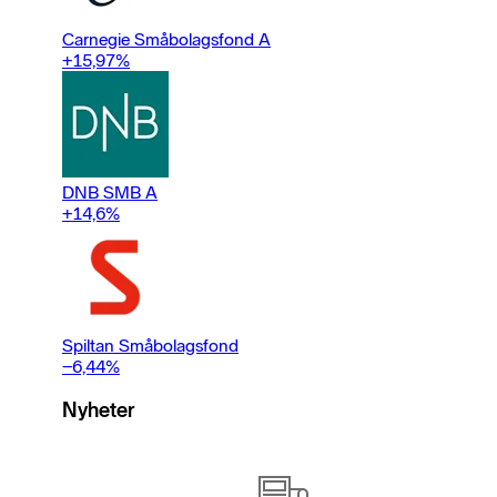
Carnegie Småbolagsfond A
+15,97
%
DNB SMB A
+14,6
%
Spiltan Småbolagsfond
−6,44
%
Nyheter