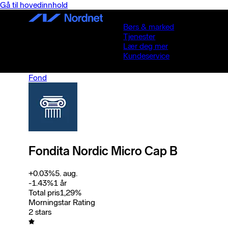
Gå til hovedinnhold
Børs & marked
Tjenester
Lær deg mer
Kundeservice
Fond
Fondita Nordic Micro Cap B
+
0.03
%
5. aug.
-1.43
%
1 år
Total pris
1,29
%
Morningstar Rating
2 stars