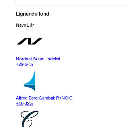
not exceed 800m euros.
Lignende fond
Navn
1 år
Nordnet Suomi Indeksi
+29,64
%
Alfred Berg Gambak R (NOK)
+16,02
%