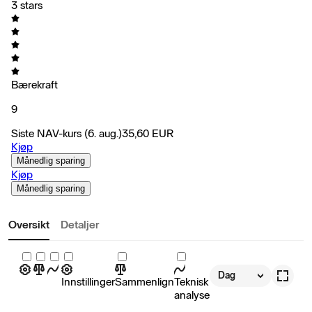
3 stars
Bærekraft
9
Siste NAV-kurs
(6. aug.)
35,60
EUR
Kjøp
Månedlig sparing
Kjøp
Månedlig sparing
Oversikt
Detaljer
Dag
Innstillinger
Sammenlign
Teknisk
analyse