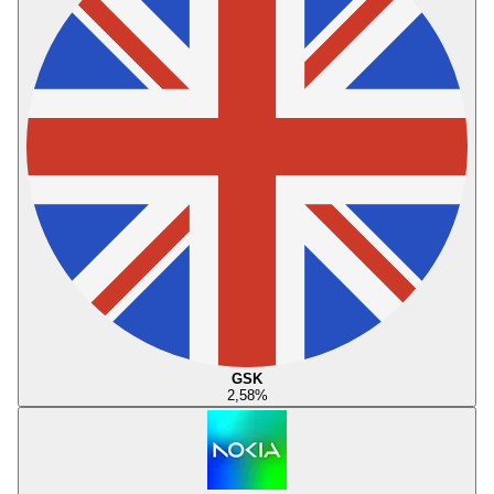
GSK
2,58
%