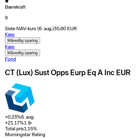
Bærekraft
9
Siste NAV-kurs
(6. aug.)
35,60
EUR
Kjøp
Månedlig sparing
Kjøp
Månedlig sparing
Fond
CT (Lux) Sust Opps Eurp Eq A Inc EUR
+
0.23
%
6. aug.
+
21.17
%
1 år
Total pris
1,15
%
Morningstar Rating