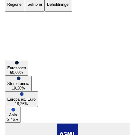
Regioner
Sektorer
Beholdninger
Eurosonen
60,09
%
Storbritannia
19,20
%
Europa ex. Euro
18,26
%
Asia
2,46
%