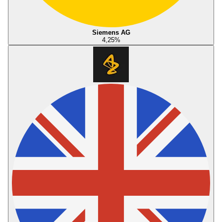
Siemens AG
4,25
%