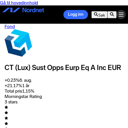
Gå til hovedinnhold
Logg inn
Søk
Fond
CT (Lux) Sust Opps Eurp Eq A Inc EUR
+
0.23
%
6. aug.
+
21.17
%
1 år
Total pris
1,15
%
Morningstar Rating
3 stars