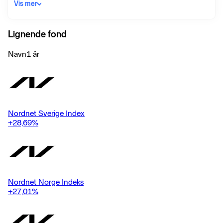
Portfolio invests in European companies listed on one of the
Vis mer
European States Stock Exchanges or a regulated market.
Lignende fond
Navn
1 år
Nordnet Sverige Index
+28,69
%
Nordnet Norge Indeks
+27,01
%