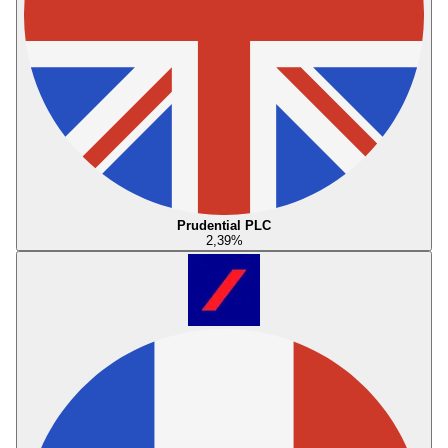
Prudential PLC
2,39
%