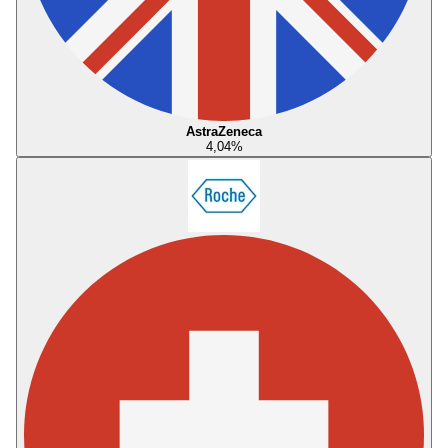
AstraZeneca
4,04
%