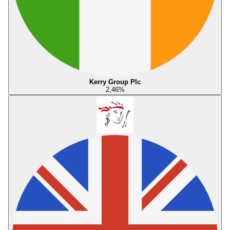
Kerry Group Plc
2,46
%