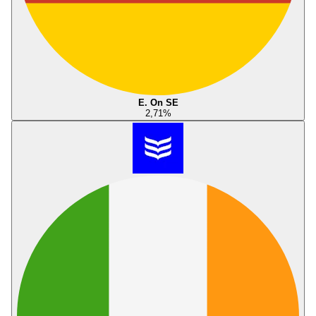
E. On SE
2,71
%