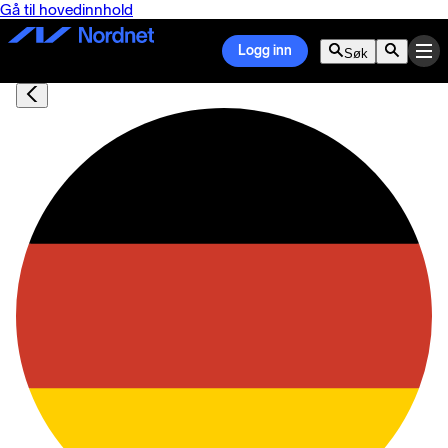
Gå til hovedinnhold
Logg inn
Søk