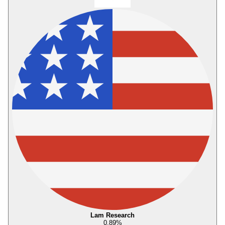
Lam Research
0,89
%