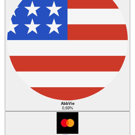
AbbVie
0,69
%