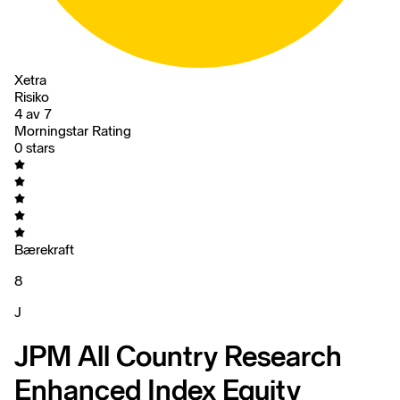
Xetra
Risiko
4 av 7
Morningstar Rating
0 stars
Bærekraft
8
J
JPM All Country Research
Enhanced Index Equity