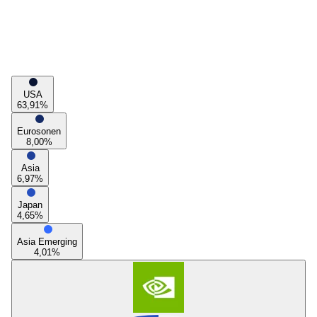
USA
63,91
%
Eurosonen
8,00
%
Asia
6,97
%
Japan
4,65
%
Asia Emerging
4,01
%