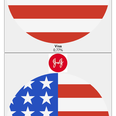
Visa
0,77
%