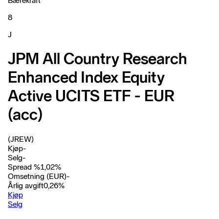
Bærekraft
8
J
JPM All Country Research
Enhanced Index Equity
Active UCITS ETF - EUR
(acc)
(JREW)
Kjøp
-
Selg
-
Spread %
1,02
%
Omsetning (EUR)
-
Årlig avgift
0,26
%
Kjøp
Selg