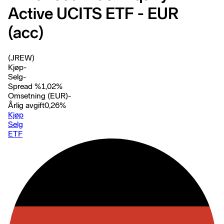
Active UCITS ETF - EUR
(acc)
(JREW)
Kjøp
-
Selg
-
Spread %
1,02
%
Omsetning (EUR)
-
Årlig avgift
0,26
%
Kjøp
Selg
ETF