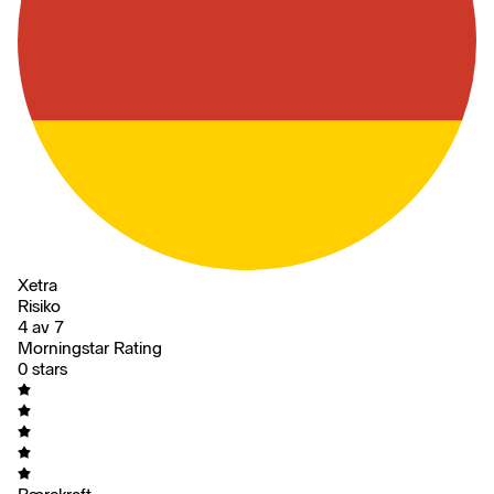
Xetra
Risiko
4 av 7
Morningstar Rating
0 stars