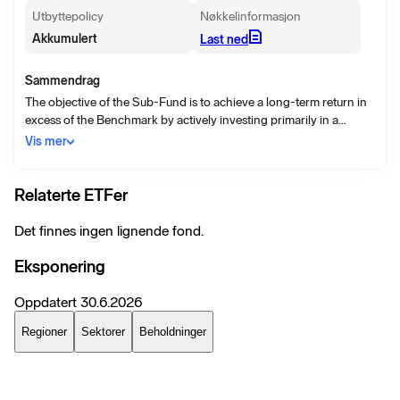
Utbyttepolicy
Nøkkelinformasjon
Akkumulert
Last ned
Sammendrag
The objective of the Sub-Fund is to achieve a long-term return in
excess of the Benchmark by actively investing primarily in a
portfolio of large and mid-capitalisation companies, globally.
Vis mer
Relaterte ETFer
Det finnes ingen lignende fond.
Eksponering
Oppdatert
30.6.2026
Regioner
Sektorer
Beholdninger