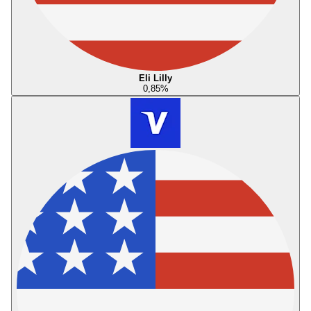
Eli Lilly
0,85
%