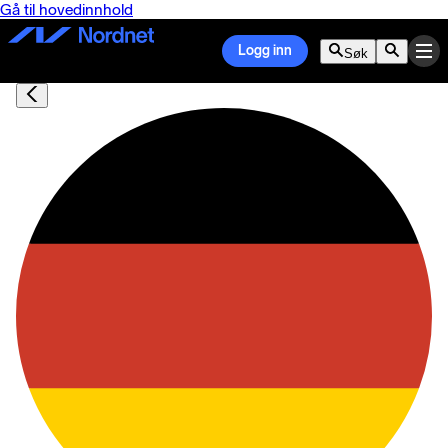
Gå til hovedinnhold
Logg inn
Søk