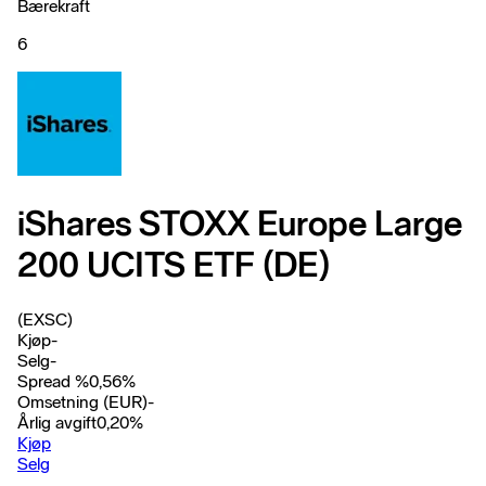
Bærekraft
6
iShares STOXX Europe Large
200 UCITS ETF (DE)
(EXSC)
Kjøp
-
Selg
-
Spread %
0,56
%
Omsetning (EUR)
-
Årlig avgift
0,20
%
Kjøp
Selg