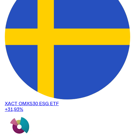
XACT OMXS30 ESG ETF
+31,93
%