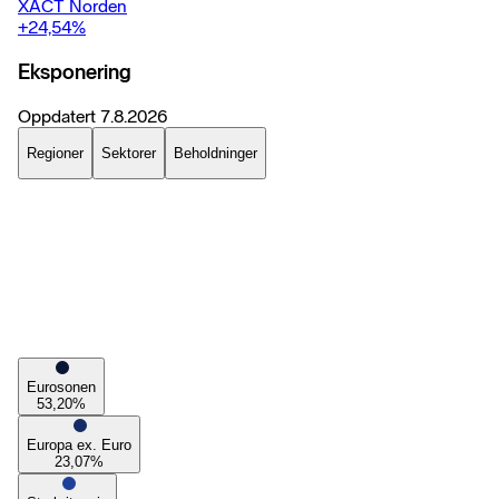
XACT Norden
+24,54
%
Eksponering
Oppdatert
7.8.2026
Regioner
Sektorer
Beholdninger
Eurosonen
53,20
%
Europa ex. Euro
23,07
%