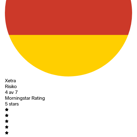
Xetra
Risiko
4 av 7
Morningstar Rating
5 stars