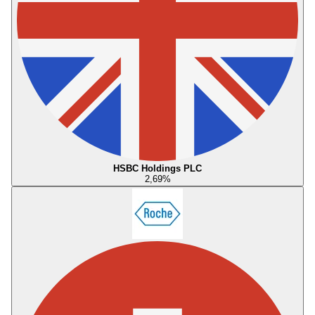
HSBC Holdings PLC
2,69
%