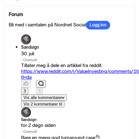
Forum
Bli med i samtalen på Nordnet Social
Logg inn
Sandsign
30. juli
·
Oversatt
Tillater meg å dele en artikkel fra reddit.
https://www.reddit.com/r/ValueInvesting/comments/1t
tl=da
3
5
Vis alle kommentarer
Vis 2 kommentarer til
Sandsign
for 2 døgn siden
·
Oversatt
Bare en mega god turnaround case👌