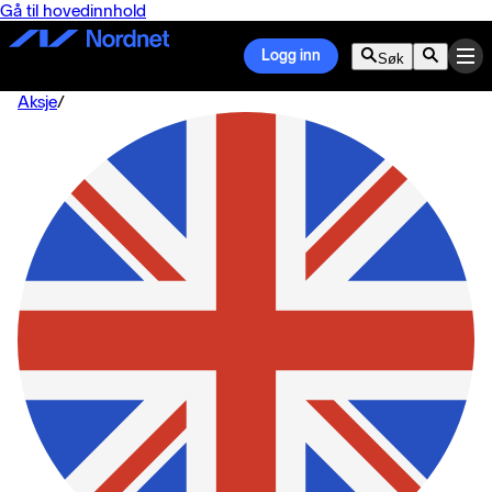
Gå til hovedinnhold
Logg inn
Søk
Aksje
/