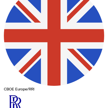
CBOE Europe
/
RRl