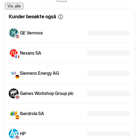
Vis alle
Kunder besøkte også
Vis
mer
informasjon
GE Vernova
Nexans SA
Siemens Energy AG
Games Workshop Group plc
Iberdrola SA
HP