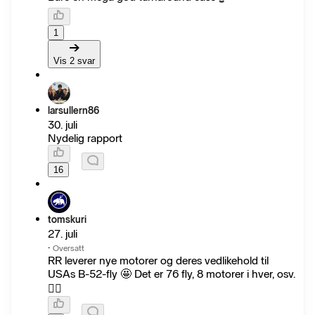
1
Vis 2 svar
larsullern86
30. juli
Nydelig rapport
16
tomskuri
27. juli
·
Oversatt
RR leverer nye motorer og deres vedlikehold til
USAs B-52-fly 🤩 Det er 76 fly, 8 motorer i hver, osv.
👌🏻