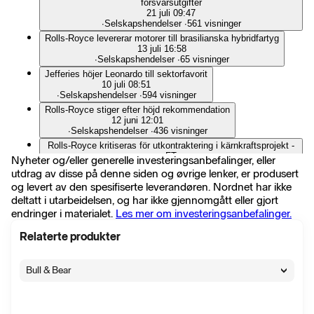
försvarsutgifter
21 juli 09:47
∙
Selskapshendelser
∙
561 visninger
Rolls-Royce levererar motorer till brasilianska hybridfartyg
13 juli 16:58
∙
Selskapshendelser
∙
65 visninger
Jefferies höjer Leonardo till sektorfavorit
10 juli 08:51
∙
Selskapshendelser
∙
594 visninger
Rolls-Royce stiger efter höjd rekommendation
12 juni 12:01
∙
Selskapshendelser
∙
436 visninger
Rolls-Royce kritiseras för utkontraktering i kärnkraftsprojekt -
FT
Nyheter og/eller generelle investeringsanbefalinger, eller
5 juni 07:14
utdrag av disse på denne siden og øvrige lenker, er produsert
∙
Selskapshendelser
∙
251 visninger
og levert av den spesifiserte leverandøren. Nordnet har ikke
Rolls-Royce bekräftar helårsprognos efter stark start på 2026
deltatt i utarbeidelsen, og har ikke gjennomgått eller gjort
30 apr. 09:01
endringer i materialet.
Les mer om investeringsanbefalinger.
∙
Selskapshendelser
∙
352 visninger
Rolls-Royce SMR tecknar bindande avtal om att bygga tre
Relaterte produkter
SMR i Wales
13 apr. 07:21
∙
Selskapshendelser
∙
282 visninger
Bull & Bear
Wells Fargo inleder bevakning på Rolls-Royce med övervikt
och riktkurs 13,50 pund - BN
1 apr. 06:38
∙
Flash
∙
160 visninger