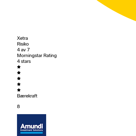
Xetra
Risiko
4 av 7
Morningstar Rating
4 stars
Bærekraft
8