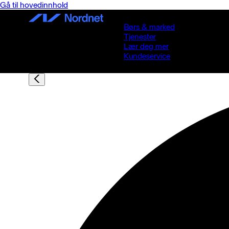
Gå til hovedinnhold
Børs & marked
Tjenester
Lær deg mer
Kundeservice