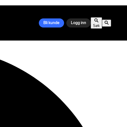
Bli kunde
Logg inn
Søk