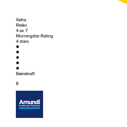
Xetra
Risiko
4 av 7
Morningstar Rating
4 stars
Bærekraft
8