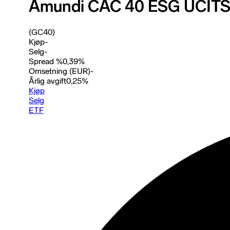
Amundi CAC 40 ESG UCITS 
(GC40)
Kjøp
-
Selg
-
Spread %
0,39
%
Omsetning (EUR)
-
Årlig avgift
0,25
%
Kjøp
Selg
ETF