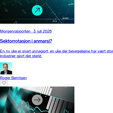
Morgenrapporten
·
3. juli 2026
Sektorrotasjon i anmarsj?
En ny uke er snart unnagjort, en uke der bevegelsene har vært store,
industrier gjort det sterkt.
Roger Berntsen