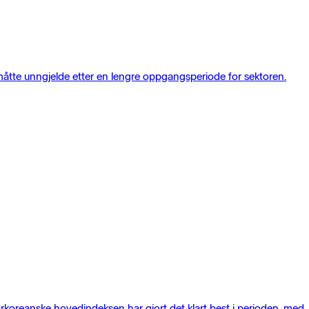
måtte unngjelde etter en lengre oppgangsperiode for sektoren.
rkoreanske hovedindeksen har gjort det klart best i perioden, med