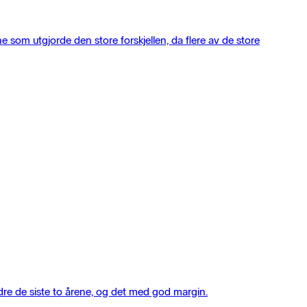
e som utgjorde den store forskjellen, da flere av de store
dre de siste to årene, og det med god margin.