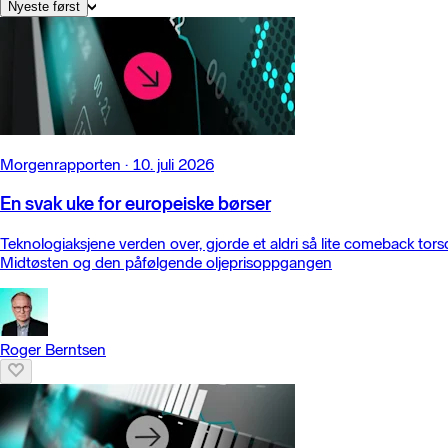
Nyeste først
Morgenrapporten
·
10. juli 2026
En svak uke for europeiske børser
Teknologiaksjene verden over, gjorde et aldri så lite comeback torsda
Midtøsten og den påfølgende oljeprisoppgangen
Roger Berntsen