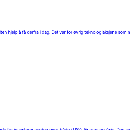
n hjelp å få derfra i dag. Det var for øvrig teknologiaksjene som 
nde for investorer verden over, både i USA, Europa og Asia. Den sø