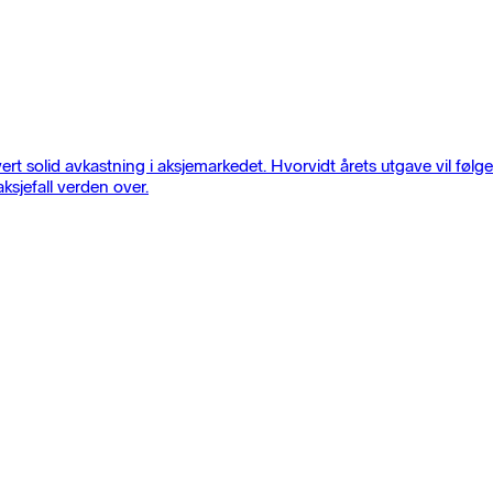
rt solid avkastning i aksjemarkedet. Hvorvidt årets utgave vil følg
aksjefall verden over.