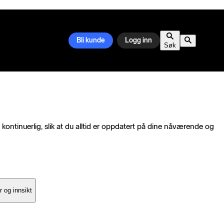
Bli kunde
Logg inn
Søk
ontinuerlig, slik at du alltid er oppdatert på dine nåværende og
 og innsikt