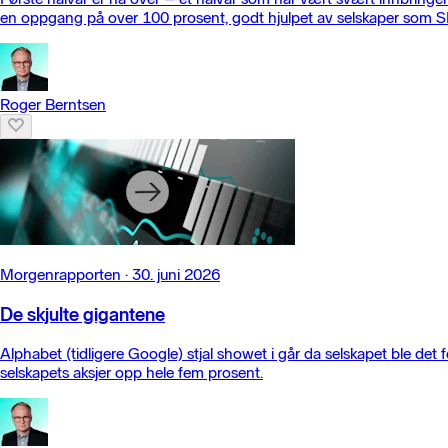
en oppgang på over 100 prosent, godt hjulpet av selskaper som
Roger Berntsen
Morgenrapporten
·
30. juni 2026
De skjulte gigantene
Alphabet (tidligere Google) stjal showet i går da selskapet ble d
selskapets aksjer opp hele fem prosent.