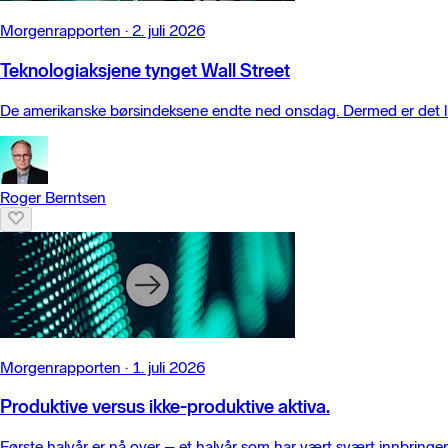
Morgenrapporten
·
2. juli 2026
Teknologiaksjene tynget Wall Street
De amerikanske børsindeksene endte ned onsdag. Dermed er det lite
Roger Berntsen
Morgenrapporten
·
1. juli 2026
Produktive versus ikke-produktive aktiva.
Første halvår er nå over – et halvår som har vært svært innbringe