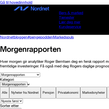
Gå til hovedinnhold
Børs & marked
Tjenester
Lær deg mer
Kundeservice
Nordnetbloggen
#pengepodden
Markedspuls
Morgenrapporten
Hver morgen gir analytiker Roger Berntsen deg en fersk rapport med
fremtidige investeringer. Få også med deg Rogers daglige progno
Kategori
Morgenrapporten
Alle
Nyheter fra Nordnet
Pensjon
Privatøkonomi
Markedsnyheter
Sorter etter