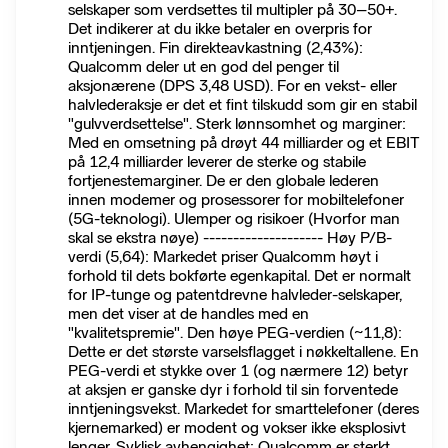
selskaper som verdsettes til multipler på 30–50+.
Det indikerer at du ikke betaler en overpris for
inntjeningen. Fin direkteavkastning (2,43%):
Qualcomm deler ut en god del penger til
aksjonærene (DPS 3,48 USD). For en vekst- eller
halvlederaksje er det et fint tilskudd som gir en stabil
"gulvverdsettelse". Sterk lønnsomhet og marginer:
Med en omsetning på drøyt 44 milliarder og et EBIT
på 12,4 milliarder leverer de sterke og stabile
fortjenestemarginer. De er den globale lederen
innen modemer og prosessorer for mobiltelefoner
(5G-teknologi). Ulemper og risikoer (Hvorfor man
skal se ekstra nøye) -------------------- Høy P/B-
verdi (5,64): Markedet priser Qualcomm høyt i
forhold til dets bokførte egenkapital. Det er normalt
for IP-tunge og patentdrevne halvleder-selskaper,
men det viser at de handles med en
"kvalitetspremie". Den høye PEG-verdien (~11,8):
Dette er det største varselsflagget i nøkkeltallene. En
PEG-verdi et stykke over 1 (og nærmere 12) betyr
at aksjen er ganske dyr i forhold til sin forventede
inntjeningsvekst. Markedet for smarttelefoner (deres
kjernemarked) er modent og vokser ikke eksplosivt
lenger. Syklisk avhengighet: Qualcomm er sterkt