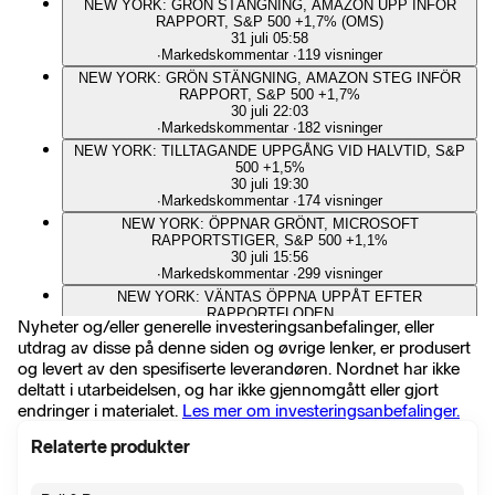
NEW YORK: GRÖN STÄNGNING, AMAZON UPP INFÖR
RAPPORT, S&P 500 +1,7% (OMS)
31 juli 05:58
∙
Markedskommentar
∙
119 visninger
NEW YORK: GRÖN STÄNGNING, AMAZON STEG INFÖR
RAPPORT, S&P 500 +1,7%
30 juli 22:03
∙
Markedskommentar
∙
182 visninger
NEW YORK: TILLTAGANDE UPPGÅNG VID HALVTID, S&P
500 +1,5%
30 juli 19:30
∙
Markedskommentar
∙
174 visninger
NEW YORK: ÖPPNAR GRÖNT, MICROSOFT
RAPPORTSTIGER, S&P 500 +1,1%
30 juli 15:56
∙
Markedskommentar
∙
299 visninger
NEW YORK: VÄNTAS ÖPPNA UPPÅT EFTER
RAPPORTFLODEN
Nyheter og/eller generelle investeringsanbefalinger, eller
30 juli 15:04
utdrag av disse på denne siden og øvrige lenker, er produsert
∙
Markedskommentar
∙
221 visninger
og levert av den spesifiserte leverandøren. Nordnet har ikke
Blandad rapport från Qualcomm som flaggar för högre priser
30 juli 06:42
deltatt i utarbeidelsen, og har ikke gjennomgått eller gjort
∙
Selskapshendelser
∙
30 visninger
endringer i materialet.
Les mer om investeringsanbefalinger.
QUALCOMM: JUSTERAT RESULTAT 2:21 USD/AKTIE 3 KV
(EST 2:22)(OMS)
Relaterte produkter
30 juli 06:32
∙
Selskapshendelser
∙
16 visninger