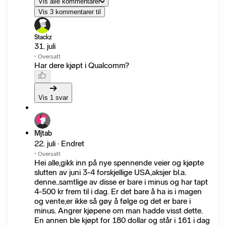
Vis alle kommentarer
Vis 3 kommentarer til
Stackz
31. juli
·
Oversatt
Har dere kjøpt i Qualcomm?
Vis 1 svar
Mjtab
22. juli · Endret
·
Oversatt
Hei alle,gikk inn på nye spennende veier og kjøpte
slutten av juni 3-4 forskjellige USA,aksjer bl.a.
denne..samtlige av disse er bare i minus og har tapt
4-500 kr frem til i dag. Er det bare å ha is i magen
og vente,er ikke så gøy å følge og det er bare i
minus. Angrer kjøpene om man hadde visst dette.
En annen ble kjøpt for 180 dollar og står i 161 i dag