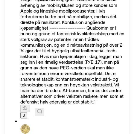
avhengig av mobilsyklusen og store kunder som
Apple og kinesiske mobilprodusenter. Hvis
forbrukerne kutter ned på mobilkjøp, merkes det
direkte på resultatet. Konklusion angående
kjøpsmulighet -------------------- Qualcomm er i
bunn og grunn et fantastisk kvalitetsselskap med en
sterk vollgrav av patenter innen trådløs
kommunikasjon, og en direkteavkastning på over 2
% gjør det til et hyggelig utbyttealternativ i tech-
sektoren. Hvis man kjøper aksjen i dag, legger man
seg inn i en rimelig verdsettelse (P/E 17), men på
grunn av den høye PEG-verdien skal man ikke
forvente noen enorm vekstketchupeffekt. Det er
snarere et stabilt, kontantstrømsterkt industri- og
teknologiselskap enn en høyoktan vekstrakett. Vil
man ha den bredere AI-boomen, finnes det andre
alternativer som driver veksten raskere, men som et
defensivt halvledervalg er det stabilt."
3