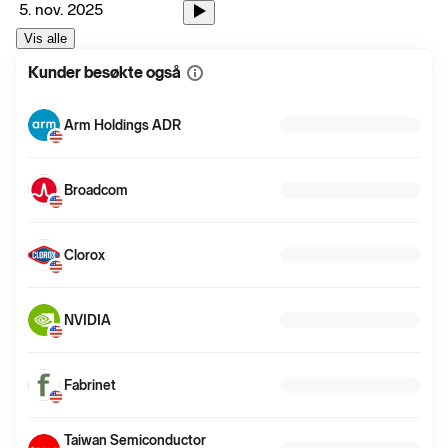
5. nov. 2025
Vis alle
Kunder besøkte også
Vis
mer
informasjon
Arm Holdings ADR
Broadcom
Clorox
NVIDIA
Fabrinet
Taiwan Semiconductor