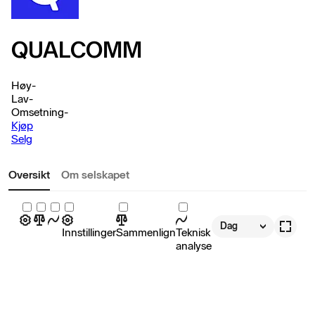
QUALCOMM
Høy
-
Lav
-
Omsetning
-
Kjøp
Selg
Oversikt
Om selskapet
Dag
Innstillinger
Sammenlign
Teknisk
analyse