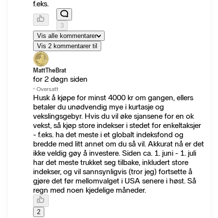
f.eks.
3
Vis alle kommentarer
Vis 2 kommentarer til
MattTheBrat
for 2 døgn siden
·
Oversatt
Husk å kjøpe for minst 4000 kr om gangen, ellers
betaler du unødvendig mye i kurtasje og
vekslingsgebyr. Hvis du vil øke sjansene for en ok
vekst, så kjøp store indekser i stedet for enkeltaksjer
- f.eks. ha det meste i et globalt indeksfond og
bredde med litt annet om du så vil. Akkurat nå er det
ikke veldig gøy å investere. Siden ca. 1. juni - 1. juli
har det meste trukket seg tilbake, inkludert store
indekser, og vil sannsynligvis (tror jeg) fortsette å
gjøre det før mellomvalget i USA senere i høst. Så
regn med noen kjedelige måneder.
2