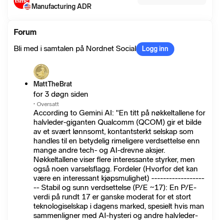
Manufacturing ADR
Forum
Bli med i samtalen på Nordnet Social
Logg inn
MattTheBrat
for 3 døgn siden
·
Oversatt
According to Gemini AI: "En titt på nøkkeltallene for
halvleder-giganten Qualcomm (QCOM) gir et bilde
av et svært lønnsomt, kontantsterkt selskap som
handles til en betydelig rimeligere verdsettelse enn
mange andre tech- og AI-drevne aksjer.
Nøkkeltallene viser flere interessante styrker, men
også noen varselsflagg. Fordeler (Hvorfor det kan
være en interessant kjøpsmulighet) ------------------
-- Stabil og sunn verdsettelse (P/E ~17): En P/E-
verdi på rundt 17 er ganske moderat for et stort
teknologiselskap i dagens marked, spesielt hvis man
sammenligner med AI-hysteri og andre halvleder-