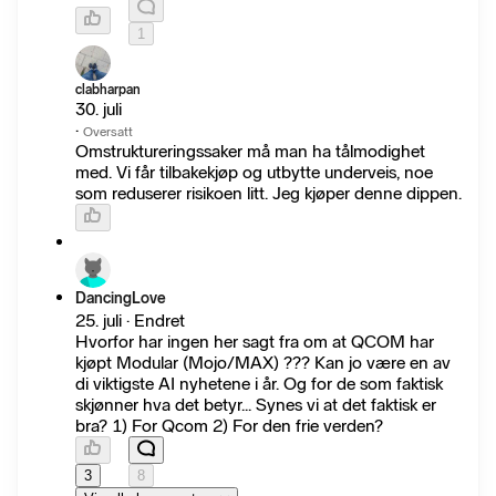
1
clabharpan
30. juli
·
Oversatt
Omstruktureringssaker må man ha tålmodighet
med. Vi får tilbakekjøp og utbytte underveis, noe
som reduserer risikoen litt. Jeg kjøper denne dippen.
DancingLove
25. juli · Endret
Hvorfor har ingen her sagt fra om at QCOM har
kjøpt Modular (Mojo/MAX) ??? Kan jo være en av
di viktigste AI nyhetene i år. Og for de som faktisk
skjønner hva det betyr... Synes vi at det faktisk er
bra? 1) For Qcom 2) For den frie verden?
3
8