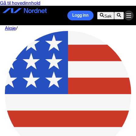
Gå til hovedinnhold
Logg inn
Søk
Aksje
/