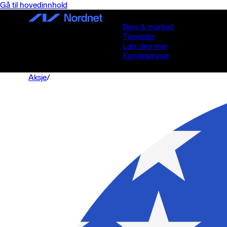
Gå til hovedinnhold
Børs & marked
Tjenester
Lær deg mer
Kundeservice
Aksje
/