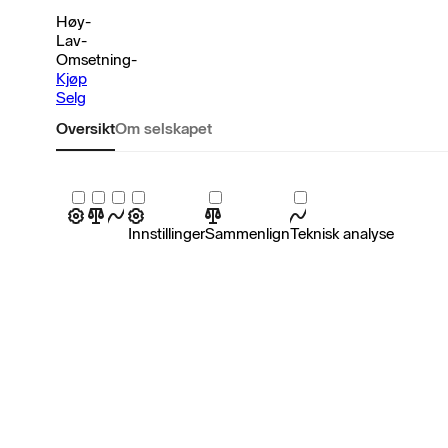
Høy
-
Lav
-
Omsetning
-
Kjøp
Selg
Oversikt
Om selskapet
Innstillinger
Sammenlign
Teknisk analyse