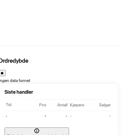
Ordredybde
Ingen data funnet
Siste handler
Tid
Pris
Antall
Kjøpere
Selger
-
-
-
-
-