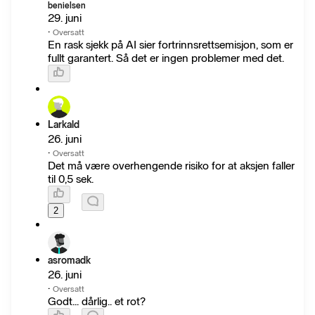
benielsen
29. juni
·
Oversatt
En rask sjekk på AI sier fortrinnsrettsemisjon, som er
fullt garantert. Så det er ingen problemer med det.
Larkald
26. juni
·
Oversatt
Det må være overhengende risiko for at aksjen faller
til 0,5 sek.
2
asromadk
26. juni
·
Oversatt
Godt... dårlig.. et rot?