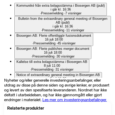
Kommuniké från extra bolagsstämma i Biosergen AB (publ)
i går kl. 16:36
∙
Pressemelding
∙
7 visninger
Bulletin from the extraordinary general meeting of Biosergen
AB (publ)
i går kl. 16:36
∙
Pressemelding
∙
11 visninger
Biosergen AB: Flerie offentliggör fusionsdokument
16 juli 18:00
∙
Pressemelding
∙
45 visninger
Biosergen AB: Flerie publishes merger document
16 juli 18:00
∙
Pressemelding
∙
30 visninger
Kallelse till extra bolagsstämma i Biosergen AB
8 juli 11:00
∙
Pressemelding
∙
31 visninger
Notice of extraordinary general meeting in Biosergen AB
8 juli 11:00
Nyheter og/eller generelle investeringsanbefalinger, eller
∙
Pressemelding
∙
30 visninger
utdrag av disse på denne siden og øvrige lenker, er produsert
Kommuniké från årsstämma i Biosergen AB (publ)
og levert av den spesifiserte leverandøren. Nordnet har ikke
30 juni 17:00
deltatt i utarbeidelsen, og har ikke gjennomgått eller gjort
∙
Pressemelding
∙
24 visninger
endringer i materialet.
Les mer om investeringsanbefalinger.
Bulletin from the annual general meeting of Biosergen AB
30 juni 17:00
Relaterte produkter
∙
Pressemelding
∙
26 visninger
BÖRSEN: HUMANA RUSAR VIDARE PÅ INBROMSANDE