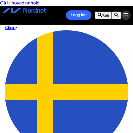
Gå til hovedinnhold
Logg inn
Søk
Aksje
/