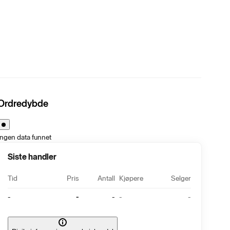
Ordredybde
Ingen data funnet
Siste handler
Tid
Pris
Antall
Kjøpere
Selger
-
-
-
-
-