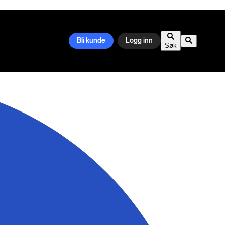
Bli kunde
Logg inn
Søk