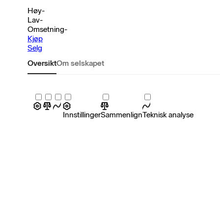
Høy
-
Lav
-
Omsetning
-
Kjøp
Selg
Oversikt
Om selskapet
Innstillinger
Sammenlign
Teknisk analyse