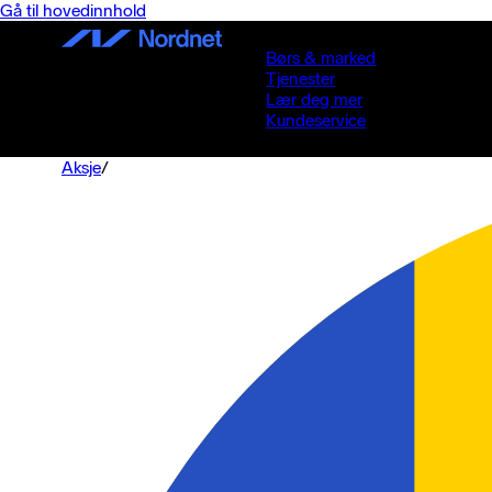
Gå til hovedinnhold
Børs & marked
Tjenester
Lær deg mer
Kundeservice
Aksje
/