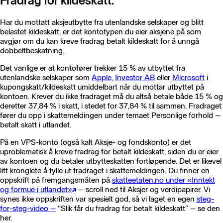
Fradrag for kildeskatt.
Har du mottatt aksjeutbytte fra utenlandske selskaper og blitt
belastet kildeskatt, er det kontotypen du eier aksjene på som
avgjør om du kan kreve fradrag betalt kildeskatt for å unngå
dobbeltbeskatning.
Det vanlige er at kontofører trekker 15 % av utbyttet fra
utenlandske selskaper som
Apple
,
Investor AB
eller
Microsoft
i
kupongskatt/kildeskatt umiddelbart når du mottar utbyttet på
kontoen. Krever du ikke fradraget må du altså betale både 15 % og
deretter 37,84 % i skatt, i stedet for 37,84 % til sammen. Fradraget
fører du opp i skattemeldingen under temaet Personlige forhold –
betalt skatt i utlandet.
På en VPS-konto (også kalt Aksje- og fondskonto) er det
uproblematisk å kreve fradrag for betalt kildeskatt, siden du er eier
av kontoen og du betaler utbytteskatten fortløpende. Det er likevel
litt kronglete å fylle ut fradraget i skattemeldingen. Du finner en
oppskrift på fremgangsmåten på
skatteetaten.no under «Inntekt
og formue i utlandet»
– scroll ned til Aksjer og verdipapirer. Vi
synes ikke oppskriften var spesielt god, så vi laget en egen
steg-
for-steg-video –
“Slik får du fradrag for betalt kildeskatt” – se den
her.