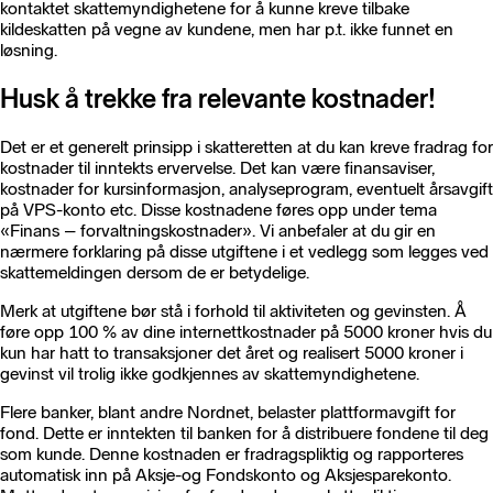
kontaktet skattemyndighetene for å kunne kreve tilbake
kildeskatten på vegne av kundene, men har p.t. ikke funnet en
løsning.
Husk å trekke fra relevante kostnader!
Det er et generelt prinsipp i skatteretten at du kan kreve fradrag for
kostnader til inntekts ervervelse. Det kan være finansaviser,
kostnader for kursinformasjon, analyseprogram, eventuelt årsavgift
på VPS-konto etc. Disse kostnadene føres opp under tema
«Finans – forvaltningskostnader». Vi anbefaler at du gir en
nærmere forklaring på disse utgiftene i et vedlegg som legges ved
skattemeldingen dersom de er betydelige.
Merk at utgiftene bør stå i forhold til aktiviteten og gevinsten. Å
føre opp 100 % av dine internettkostnader på 5000 kroner hvis du
kun har hatt to transaksjoner det året og realisert 5000 kroner i
gevinst vil trolig ikke godkjennes av skattemyndighetene.
Flere banker, blant andre Nordnet, belaster plattformavgift for
fond. Dette er inntekten til banken for å distribuere fondene til deg
som kunde. Denne kostnaden er fradragspliktig og rapporteres
automatisk inn på Aksje-og Fondskonto og Aksjesparekonto.