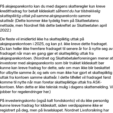
På aksjesparekonto kan du med dagens skatteregler kun kreve
kreditfradrag for betalt kildeskatt
såfremt du har tilstrekkelig
skattepliktig uttak på samme aksjesparekonto samme
skatteår.
(Dette kommer ikke tydelig frem på Skatteetatens
nettside, men Nordnet fikk dette bekreftet av Skatteetaten april
2022.)
De fleste vil imidlertid ikke ha skattepliktig uttak på
aksjesparekontoen i 2025, og kan p.t. ikke kreve dette fradraget.
Du kan heller ikke fremføre fradraget til senere år for å nytte seg av
fradraget når man en gang gjør et skattepliktig uttak fra
aksjesparekontoen. (Nordnet og Skattebetalerforeningen mener at
investorer med aksjesparekonto som blir trukket kildeskatt bør
kunne kan kreve fradrag for dette, selv om man ikke blir beskattet
for utbytte samme år, og selv om man ikke har gjort et skattepliktig
uttak fra kontoen samme skatteår. I dette tilfellet vil fradraget først
komme til nytte når man foretar skattepliktige uttak fra ASK-
kontoen. Men dette er ikke teknisk mulig i dagens skattemelding. Vi
jobber for regelendringer her.)
På investeringskonto (også kalt fondskonto) vil du ikke personlig
kunne kreve fradrag for kildeskatt, siden verdipapirene ikke er
registrert på deg, men på livselskapet. Nordnet Livsforsikring har