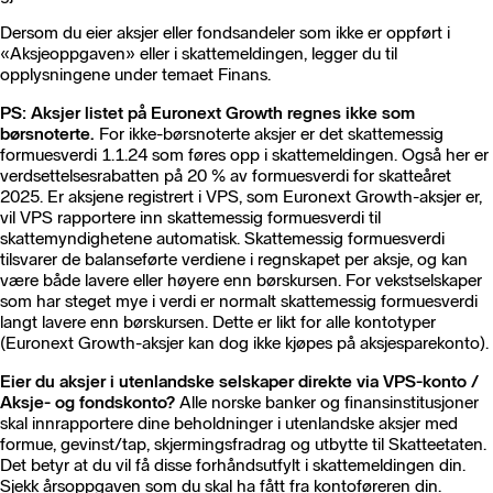
Dersom du eier aksjer eller fondsandeler som ikke er oppført i
«Aksjeoppgaven» eller i skattemeldingen, legger du til
opplysningene under temaet Finans.
PS: Aksjer listet på Euronext Growth regnes ikke som
børsnoterte.
For ikke-børsnoterte aksjer er det skattemessig
formuesverdi 1.1.24 som føres opp i skattemeldingen. Også her er
verdsettelsesrabatten på 20 % av formuesverdi for skatteåret
2025. Er aksjene registrert i VPS, som Euronext Growth-aksjer er,
vil VPS rapportere inn skattemessig formuesverdi til
skattemyndighetene automatisk. Skattemessig formuesverdi
tilsvarer de balanseførte verdiene i regnskapet per aksje, og kan
være både lavere eller høyere enn børskursen. For vekstselskaper
som har steget mye i verdi er normalt skattemessig formuesverdi
langt lavere enn børskursen. Dette er likt for alle kontotyper
(Euronext Growth-aksjer kan dog ikke kjøpes på aksjesparekonto).
Eier du aksjer i utenlandske selskaper direkte via VPS-konto /
Aksje- og fondskonto?
Alle norske banker og finansinstitusjoner
skal innrapportere dine beholdninger i utenlandske aksjer med
formue, gevinst/tap, skjermingsfradrag og utbytte til Skatteetaten.
Det betyr at du vil få disse forhåndsutfylt i skattemeldingen din.
Sjekk årsoppgaven som du skal ha fått fra kontoføreren din.