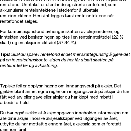
rentefond. Unntaket er utenlandsregistrerte rentefond, som
akkumulerer renteinntektene i stedenfor å utbetale
renteinntektene. Her skattlegges først renteinntektene når
rentefondet selges.
For kombinasjonsfond avhenger skatten av aksjeandelen, og
inntekten ved beskatningen splittes i en renteinntektsdel (22 %
skatt) og en aksjeinntektsdel (37,84 %).
Tips!
Skal du spare i rentefond er det mer skattegunstig å gjøre det
på en investeringskonto, siden du her får utsatt skatten på
renteinntekter og avkastning.
Typiske feil er opplysningene om inngangsverdi på aksjer. Det
gjelder blant annet egne regler om inngangsverdi på aksjer du har
fått ved arv eller gave eller aksjer du har kjøpt med rabatt i
arbeidsforhold.
Du bør også sjekke at Aksjeoppgaven inneholder informasjon om
alle dine aksjer i norske aksjeselskaper ved utgangen av året,
utbytte du har mottatt gjennom året, aksjesalg som er foretatt
gjennom året.