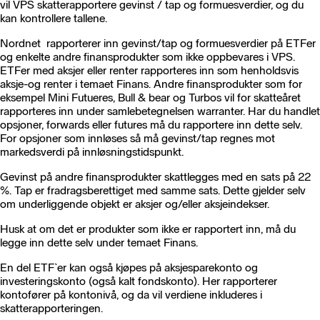
vil VPS skatterapportere gevinst / tap og formuesverdier, og du
kan kontrollere tallene.
Nordnet rapporterer inn gevinst/tap og formuesverdier på ETFer
og enkelte andre finansprodukter som ikke oppbevares i VPS.
ETFer med aksjer eller renter rapporteres inn som henholdsvis
aksje-og renter i temaet Finans. Andre finansprodukter som for
eksempel Mini Futueres, Bull & bear og Turbos vil for skatteåret
rapporteres inn under samlebetegnelsen warranter. Har du handlet
opsjoner, forwards eller futures må du rapportere inn dette selv.
For opsjoner som innløses så må gevinst/tap regnes mot
markedsverdi på innløsningstidspunkt.
Gevinst på andre finansprodukter skattlegges med en sats på 22
%. Tap er fradragsberettiget med samme sats. Dette gjelder selv
om underliggende objekt er aksjer og/eller aksjeindekser.
Husk at om det er produkter som ikke er rapportert inn, må du
legge inn dette selv under temaet Finans.
En del ETF`er kan også kjøpes på aksjesparekonto og
investeringskonto (også kalt fondskonto). Her rapporterer
kontofører på kontonivå, og da vil verdiene inkluderes i
skatterapporteringen.