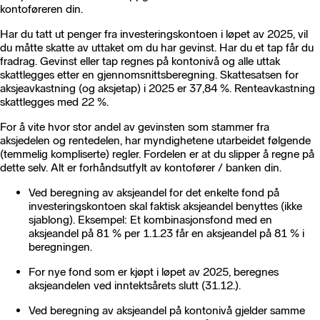
kontoføreren din.
Har du tatt ut penger fra investeringskontoen i løpet av 2025, vil
du måtte skatte av uttaket om du har gevinst. Har du et tap får du
fradrag. Gevinst eller tap regnes på kontonivå og alle uttak
skattlegges etter en gjennomsnittsberegning. Skattesatsen for
aksjeavkastning (og aksjetap) i 2025 er 37,84 %. Renteavkastning
skattlegges med 22 %.
For å vite hvor stor andel av gevinsten som stammer fra
aksjedelen og rentedelen, har myndighetene utarbeidet følgende
(temmelig kompliserte) regler. Fordelen er at du slipper å regne på
dette selv. Alt er forhåndsutfylt av kontofører / banken din.
Ved beregning av aksjeandel for det enkelte fond på
investeringskontoen skal faktisk aksjeandel benyttes (ikke
sjablong). Eksempel: Et kombinasjonsfond med en
aksjeandel på 81 % per 1.1.23 får en aksjeandel på 81 % i
beregningen.
For nye fond som er kjøpt i løpet av 2025, beregnes
aksjeandelen ved inntektsårets slutt (31.12.).
Ved beregning av aksjeandel på kontonivå gjelder samme