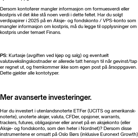
Dersom kontofører mangler informasjon om formuesverdi eller
kostpris vil det ikke stå noen verdi i dette feltet. Har du solgt
verdipapirer i 2025 på en Aksje- og fondskonto / VPS-konto som
mangler informasjon om kostpris, må du legge til opplysninger om
kostpris under temaet Finans.
PS:
Kurtasje (avgiften ved kjøp og salg) og eventuelt
valutavekslingskostnader er allerede tatt hensyn til når gevinst/tap
er regnet ut, og fremkommer ikke som egen post på årsoppgaven.
Dette gjelder alle kontotyper.
Mer avanserte investeringer.
Har du investert i utenlandsnoterte ETFer (UCITS og amerikansk-
noterte), unoterte aksjer, valuta, CFDer, opsjoner, warrants,
trackers, futures, obligasjoner eller annet på en aksjekonto (eller
Aksje- og fondskonto, som den heter i Nordnet)? Dersom disse
instrumentene er omsatt på Oslo Børs (inklusive Euronext Growth)