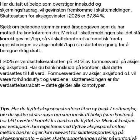
Har du tatt ut beløp som overstiger innskudd og
skjermingsfradrag, vil gevinsten fremkomme i skattemeldingen.
Skattesatsen for aksjegevinster i 2025 er 37,84 %.
Sjekk om beløpene stemmer med årsoppgaven som du har
mottatt fra kontoføreren din. Merk at i skattemeldingen skal det stå
korrekt gevinst/tap, så vil skattekontoret automatisk foreta
oppjusteringen av aksjeinntekt/tap i sin skatteberegning for å
beregne riktig skatt.
I 2025 er verdsettelsesrabatten på 20 % av formuesverdi på aksjer
og aksjefond. Har du bankinnskudd på kontoen, skal dette
verdsettes til full verdi. Formuesverdien av aksjer, aksjefond o.l. vil
være forhåndsutfylt og verdiene i skattemeldingen er
før
verdsettelsesrabatt – dette gjelder alle kontotyper.
Tips
: Har du flyttet aksjesparekontoen til en ny bank / nettmegler,
bør du sjekke ekstra nøye om sum innskutt beløp (sum kostpris)
har blitt overført korrekt fra banken du flyttet fra. Merk at kostpris
per verdipapir ikke registreres ved flytt av aksjesparekontoer
mellom banker og er ikke relevant for skatterapportering på
aksjesparekonto – siden skatterapporteringen skjer på kontonivå.