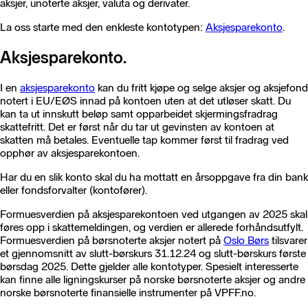
aksjer, unoterte aksjer, valuta og derivater.
La oss starte med den enkleste kontotypen:
Aksjesparekonto
.
Aksjesparekonto.
I en
aksjesparekonto
kan du fritt kjøpe og selge aksjer og aksjefond
notert i EU/EØS innad på kontoen uten at det utløser skatt. Du
kan ta ut innskutt beløp samt opparbeidet skjermingsfradrag
skattefritt. Det er først når du tar ut gevinsten av kontoen at
skatten må betales. Eventuelle tap kommer først til fradrag ved
opphør av aksjesparekontoen.
Har du en slik konto skal du ha mottatt en årsoppgave fra din bank
eller fondsforvalter (kontofører).
Formuesverdien på aksjesparekontoen ved utgangen av 2025 skal
føres opp i skattemeldingen, og verdien er allerede forhåndsutfylt.
Formuesverdien på børsnoterte aksjer notert på
Oslo Børs
tilsvarer
et gjennomsnitt av slutt-børskurs 31.12.24 og slutt-børskurs første
børsdag 2025. Dette gjelder alle kontotyper. Spesielt interesserte
kan finne alle ligningskurser på norske børsnoterte aksjer og andre
norske børsnoterte finansielle instrumenter på VPFF.no.