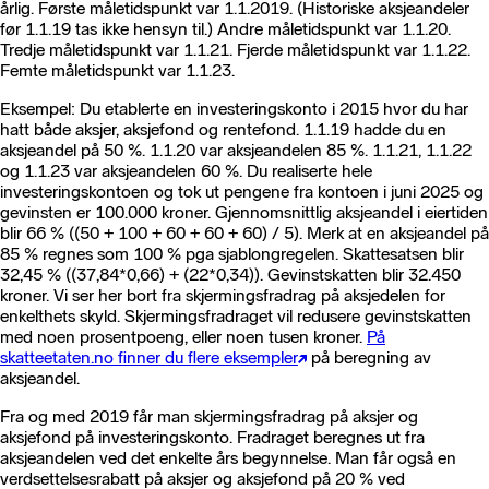
årlig. Første måletidspunkt var 1.1.2019. (Historiske aksjeandeler
før 1.1.19 tas ikke hensyn til.) Andre måletidspunkt var 1.1.20.
Tredje måletidspunkt var 1.1.21. Fjerde måletidspunkt var 1.1.22.
Femte måletidspunkt var 1.1.23.
Eksempel: Du etablerte en investeringskonto i 2015 hvor du har
hatt både aksjer, aksjefond og rentefond. 1.1.19 hadde du en
aksjeandel på 50 %. 1.1.20 var aksjeandelen 85 %. 1.1.21, 1.1.22
og 1.1.23 var aksjeandelen 60 %. Du realiserte hele
investeringskontoen og tok ut pengene fra kontoen i juni 2025 og
gevinsten er 100.000 kroner. Gjennomsnittlig aksjeandel i eiertiden
blir 66 % ((50 + 100 + 60 + 60 + 60) / 5). Merk at en aksjeandel på
85 % regnes som 100 % pga sjablongregelen. Skattesatsen blir
32,45 % ((37,84*0,66) + (22*0,34)). Gevinstskatten blir 32.450
kroner. Vi ser her bort fra skjermingsfradrag på aksjedelen for
enkelthets skyld. Skjermingsfradraget vil redusere gevinstskatten
med noen prosentpoeng, eller noen tusen kroner.
På
skatteetaten.no finner du flere eksempler
på beregning av
aksjeandel.
Fra og med 2019 får man skjermingsfradrag på aksjer og
aksjefond på investeringskonto. Fradraget beregnes ut fra
aksjeandelen ved det enkelte års begynnelse. Man får også en
verdsettelsesrabatt på aksjer og aksjefond på 20 % ved