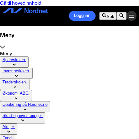
Gå til hovedinnhold
Logg inn
Søk
Meny
Meny
Spareskolen.
Investorskolen.
Traderskolen.
Økonomi ABC.
Opplæring på Nordnet.no
Skatt og investeringer.
Aksjer.
Fond.