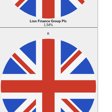
Lion Finance Group Plc
1,54
%
K