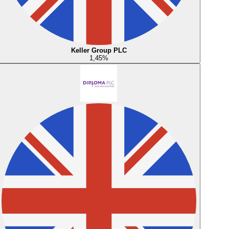
Keller Group PLC
1,45
%