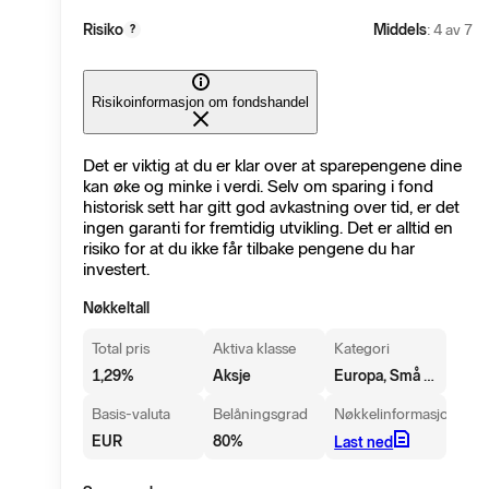
Risiko
Middels
: 4 av 7
?
Risikoinformasjon om fondshandel
Det er viktig at du er klar over at sparepengene dine
kan øke og minke i verdi. Selv om sparing i fond
historisk sett har gitt god avkastning over tid, er det
ingen garanti for fremtidig utvikling. Det er alltid en
risiko for at du ikke får tilbake pengene du har
investert.
Nøkkeltall
Total pris
Aktiva klasse
Kategori
Europa, Små selskaper
1,29
%
Aksje
Basis-valuta
Belåningsgrad
Nøkkelinformasjon
EUR
80
%
Last ned