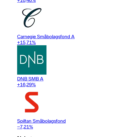
+16,48
%
Carnegie Småbolagsfond A
+15,71
%
DNB SMB A
+16,29
%
Spiltan Småbolagsfond
−7,21
%