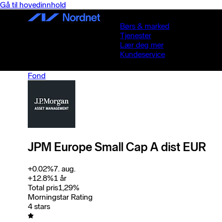
Gå til hovedinnhold
Børs & marked
Tjenester
Lær deg mer
Kundeservice
Fond
JPM Europe Small Cap A dist EUR
+
0.02
%
7. aug.
+
12.8
%
1 år
Total pris
1,29
%
Morningstar Rating
4 stars