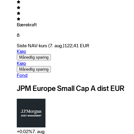
Bærekraft
8
Siste NAV-kurs
(7. aug.)
122,41
EUR
Kjøp
Månedlig sparing
Kjøp
Månedlig sparing
Fond
JPM Europe Small Cap A dist EUR
+
0.02
%
7. aug.