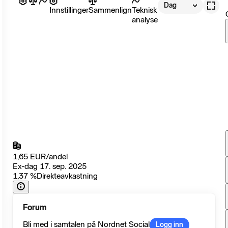
Dag
Innstillinger
Sammenlign
Teknisk
analyse
1,65
EUR
/
andel
Ex-dag 17. sep. 2025
1,37
%
Direkteavkastning
Forum
Bli med i samtalen på Nordnet Social
Logg inn