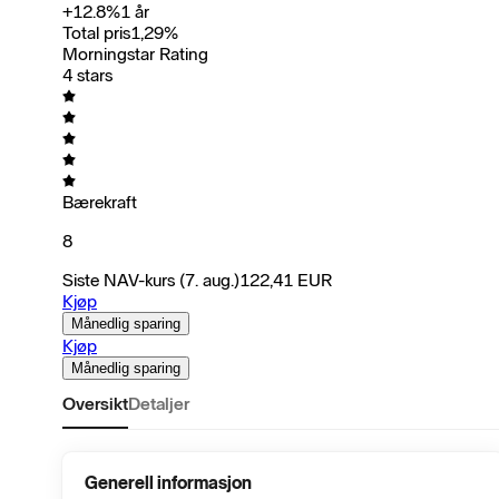
+
12.8
%
1 år
Total pris
1,29
%
Morningstar Rating
4 stars
Bærekraft
8
Siste NAV-kurs
(7. aug.)
122,41
EUR
Kjøp
Månedlig sparing
Kjøp
Månedlig sparing
Oversikt
Detaljer
Generell informasjon