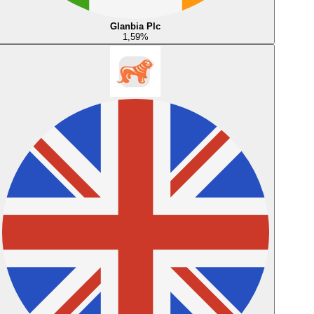
Glanbia Plc
1,59
%