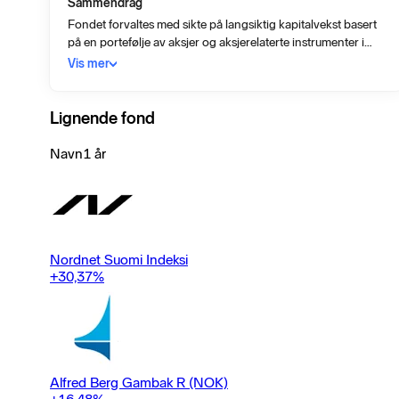
Sammendrag
Fondet forvaltes med sikte på langsiktig kapitalvekst basert
på en portefølje av aksjer og aksjerelaterte instrumenter i
mindre vest-europeiske selskaper. Fondet investerer
Vis mer
normalt ikke i børsnoterte selskaper som er verdsatt til mer
enn 10 milliarder dollar på investeringstidspunktet.Fondets
referanseindeks er HSBC Smaller Pan-European Index.
Lignende fond
Navn
1 år
Nordnet Suomi Indeksi
+30,37
%
Alfred Berg Gambak R (NOK)