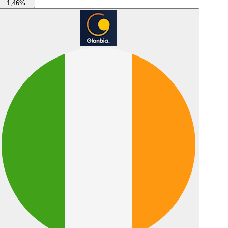
1,46
%