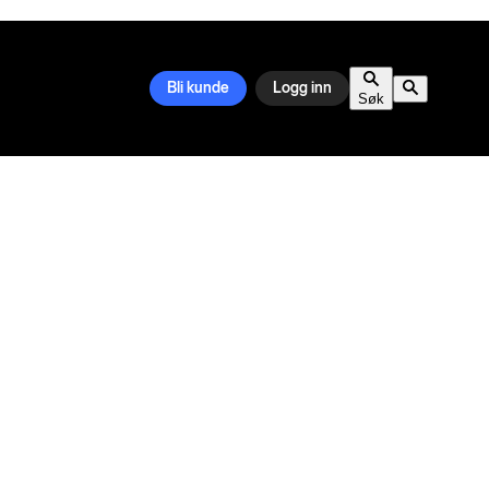
Bli kunde
Logg inn
Søk