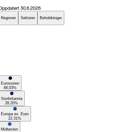
Oppdatert
30.6.2026
Regioner
Sektorer
Beholdninger
Eurosonen
48,03
%
Storbritannia
28,20
%
Europa ex. Euro
22,31
%
Midtøsten