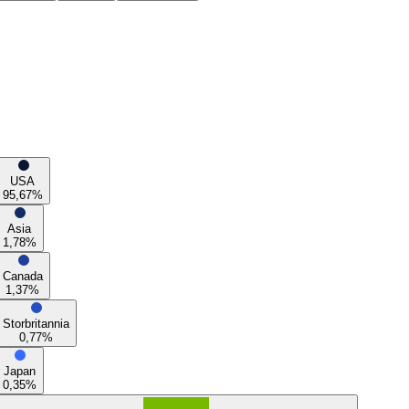
USA
95,67
%
Asia
1,78
%
Canada
1,37
%
Storbritannia
0,77
%
Japan
0,35
%