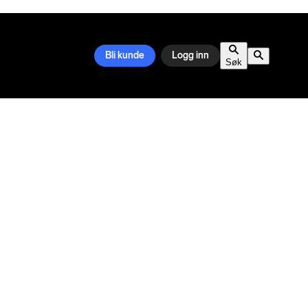
Bli kunde
Logg inn
Søk