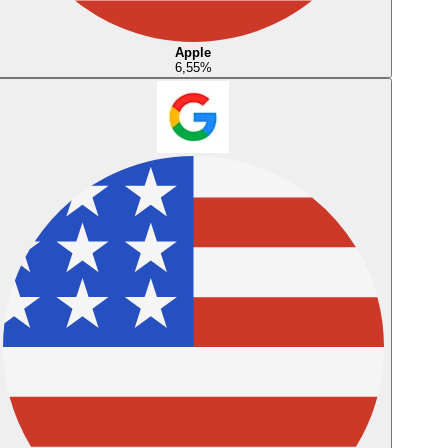
Apple
6,55
%