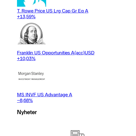
T. Rowe Price US Lrg Cap Gr Eq A
+13,59
%
Franklin US Opportunities A(acc)USD
+10,03
%
MS INVF US Advantage A
−8,68
%
Nyheter