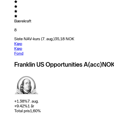
Bærekraft
8
Siste NAV-kurs
(7. aug.)
35,18
NOK
Kjøp
Kjøp
Fond
Franklin US Opportunities A(acc)NO
+
1.38
%
7. aug.
+
9.42
%
1 år
Total pris
1,60
%