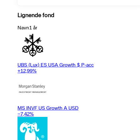
Lignende fond
Navn
1 år
UBS (Lux) ES USA Growth $ P-acc
+12,99
%
MS INVF US Growth A USD
−7,42
%