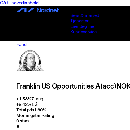
Gå til hovedinnhold
Børs & marked
Tjenester
Lær deg mer
Kundeservice
Fond
Franklin US Opportunities A(acc)NO
+
1.38
%
7. aug.
+
9.42
%
1 år
Total pris
1,60
%
Morningstar Rating
0 stars