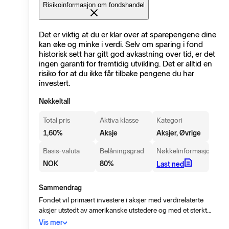
Risikoinformasjon om fondshandel
Det er viktig at du er klar over at sparepengene dine
kan øke og minke i verdi. Selv om sparing i fond
historisk sett har gitt god avkastning over tid, er det
ingen garanti for fremtidig utvikling. Det er alltid en
risiko for at du ikke får tilbake pengene du har
investert.
Nøkkeltall
Total pris
Aktiva klasse
Kategori
1,60
%
Aksje
Aksjer, Øvrige
Basis-valuta
Belåningsgrad
Nøkkelinformasjon
NOK
80
%
Last ned
Sammendrag
Fondet vil primært investere i aksjer med verdirelaterte
aksjer utstedt av amerikanske utstedere og med et sterkt
vekstpotensial innenfor et bredt spekter av bransjer.
Vis mer