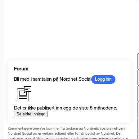
Forum
Bli med i samtalen på Nordnet Social
Logg inn
Det er ikke publisert innlegg de siste 6 månedene.
Se eldre innlegg
Kommentarene ovenfor kommer fra brukere på Nordnets sosiale nettverk
Nordnet Social og er verken redigert eller forhåndsvist av Nordnet. De
innebærer ikke at Nordnet gir investeringsråd eller investeringsanbefalinger.