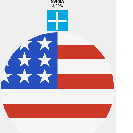
NVIDIA
4,52
%