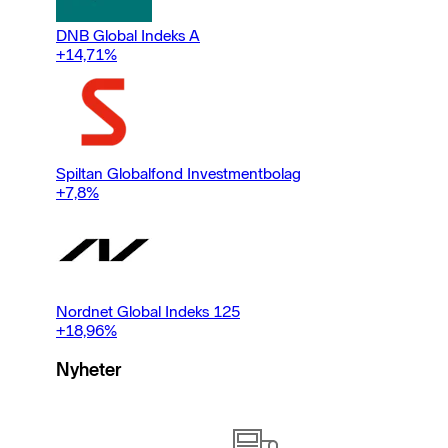
DNB Global Indeks A
+14,71
%
Spiltan Globalfond Investmentbolag
+7,8
%
Nordnet Global Indeks 125
+18,96
%
Nyheter