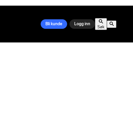
Bli kunde
Logg inn
Søk