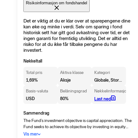
Risikoinformasjon om fondshandel
Det er viktig at du er klar over at sparepengene dine
kan øke og minke i verdi. Selv om sparing i fond
historisk sett har gitt god avkastning over tid, er det
ingen garanti for fremtidig utvikling. Det er alltid en
risiko for at du ikke får tilbake pengene du har
investert.
Nøkkeltall
Total pris
Aktiva klasse
Kategori
Globale, Store selskaper, Vekst
1,69
%
Aksje
Basis-valuta
Belåningsgrad
Nøkkelinformasjon
USD
80
%
Last ned
Sammendrag
The Fund’s investment objective is capital appreciation. The
Fund seeks to achieve its objective by investing in equity
and equity-related transferable securities (including equity-
Vis mer