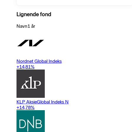
linked notes, such as participatory notes) across the world.
Lignende fond
Navn
1 år
Nordnet Global Indeks
+14,81
%
KLP AksjeGlobal Indeks N
+14,78
%