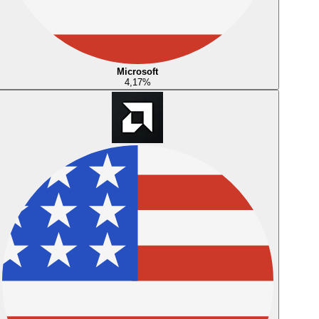
Microsoft
4,17
%