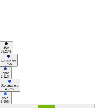
USA
69,20
%
Eurosonen
6,75
%
Japan
5,81
%
Storbritannia
4,93
%
Asia
3,90
%