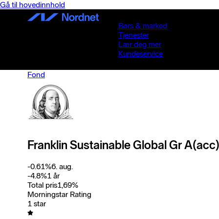
Gå til hovedinnhold
Børs & marked
Tjenester
Lær deg mer
Kundeservice
Fond
Franklin Sustainable Global Gr A(ac
-0.61
%
6. aug.
-4.8
%
1 år
Total pris
1,69
%
Morningstar Rating
1 star