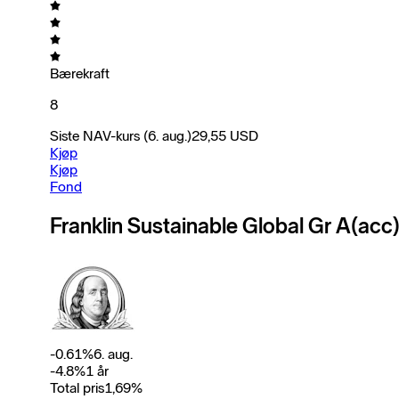
Bærekraft
8
Siste NAV-kurs
(6. aug.)
29,55
USD
Kjøp
Kjøp
Fond
Franklin Sustainable Global Gr A(ac
-0.61
%
6. aug.
-4.8
%
1 år
Total pris
1,69
%