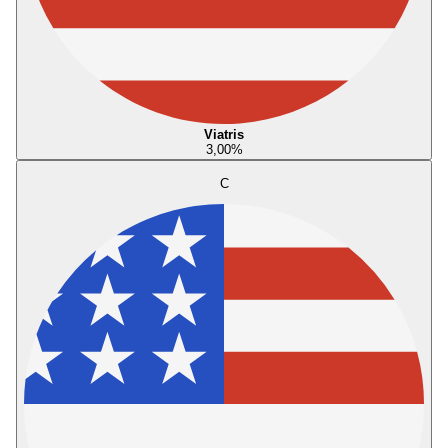
Viatris
3,00
%
C