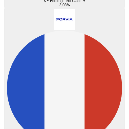
KE Holdings Inc Class A
3,03
%