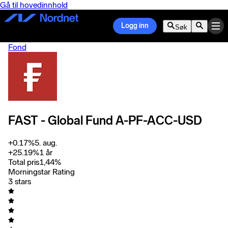
Gå til hovedinnhold
Logg inn
Søk
Fond
FAST - Global Fund A-PF-ACC-USD
+
0.17
%
5. aug.
+
25.19
%
1 år
Total pris
1,44
%
Morningstar Rating
3 stars