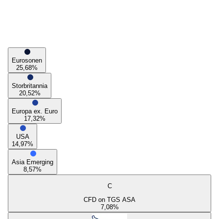
Eurosonen
25,68
%
Storbritannia
20,52
%
Europa ex. Euro
17,32
%
USA
14,97
%
Asia Emerging
8,57
%
C
CFD on TGS ASA
7,08
%