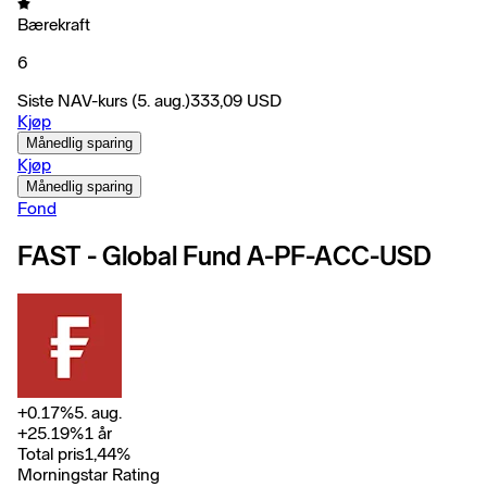
Bærekraft
6
Siste NAV-kurs
(5. aug.)
333,09
USD
Kjøp
Månedlig sparing
Kjøp
Månedlig sparing
Fond
FAST - Global Fund A-PF-ACC-USD
+
0.17
%
5. aug.
+
25.19
%
1 år
Total pris
1,44
%
Morningstar Rating