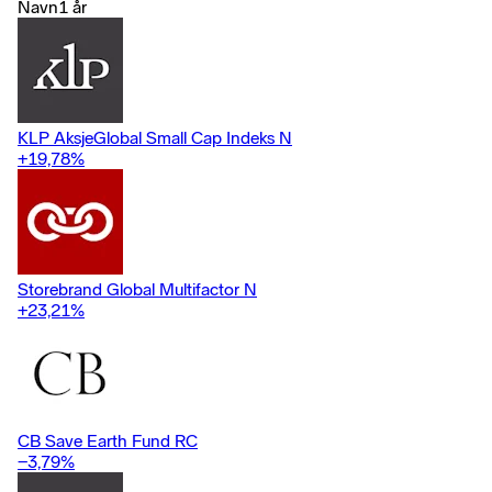
valuation metrics, company financials, return on capital, cash flows
Navn
1 år
and other measures, as well as company management, industry,
economic conditions, and other characteristics.
KLP AksjeGlobal Small Cap Indeks N
+19,78
%
Storebrand Global Multifactor N
+23,21
%
CB Save Earth Fund RC
−3,79
%