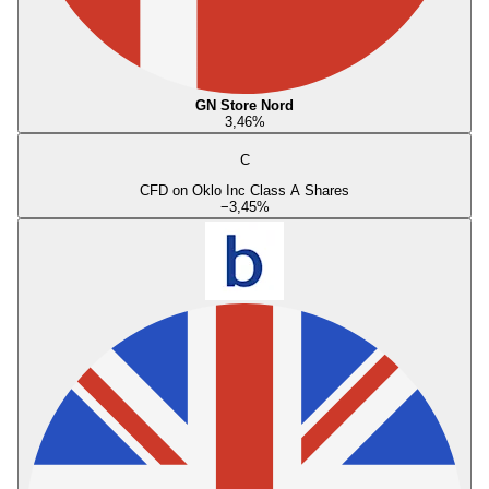
GN Store Nord
3,46
%
C
CFD on Oklo Inc Class A Shares
−3,45
%