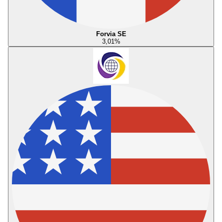
Forvia SE
3,01
%