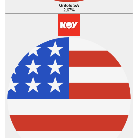
Grifols SA
2,67
%