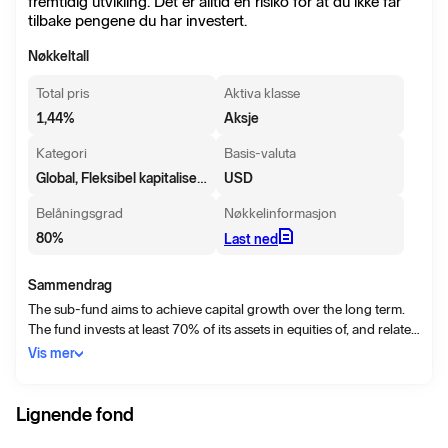
fremtidig utvikling. Det er alltid en risiko for at du ikke får
tilbake pengene du har investert.
Nøkkeltall
Total pris
Aktiva klasse
1,44
%
Aksje
Kategori
Basis-valuta
Global, Fleksibel kapitalisering
USD
Belåningsgrad
Nøkkelinformasjon
80
%
Last ned
Sammendrag
The sub-fund aims to achieve capital growth over the long term.
The fund invests at least 70% of its assets in equities of, and related
instruments providing exposure to, companies throughout the
Vis mer
world, including emerging markets. The fund may invest in the
following assets up to the percentages indicated: • Emerging
markets: up to 50% • Money market instruments: up to 20%. In
Lignende fond
actively managing the fund, the Investment Manager considers