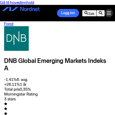
Gå til hovedinnhold
Logg inn
Søk
Fond
DNB Global Emerging Markets Indeks
A
-1.41
%
6. aug.
+
26.11
%
1 år
Total pris
0,35
%
Morningstar Rating
3 stars