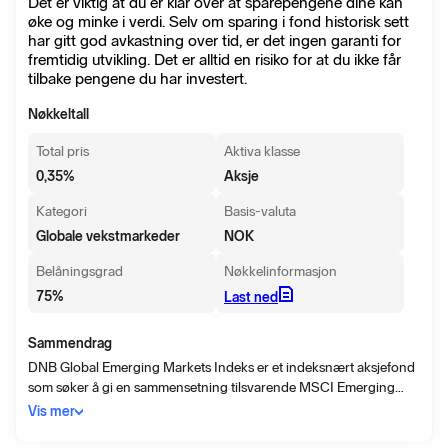
Det er viktig at du er klar over at sparepengene dine kan
øke og minke i verdi. Selv om sparing i fond historisk sett
har gitt god avkastning over tid, er det ingen garanti for
fremtidig utvikling. Det er alltid en risiko for at du ikke får
tilbake pengene du har investert.
Nøkkeltall
Total pris
Aktiva klasse
0,35
%
Aksje
Kategori
Basis-valuta
Globale vekstmarkeder
NOK
Belåningsgrad
Nøkkelinformasjon
75
%
Last ned
Sammendrag
DNB Global Emerging Markets Indeks er et indeksnært aksjefond
som søker å gi en sammensetning tilsvarende MSCI Emerging
Markets Index. Selskaper som eventuelt ikke tilfredsstiller DNBs
Vis mer
retningslinjer for ansvarlige investeringer vil holdes utenfor
fondets investeringsområde. Målsetningen med fondet er over tid