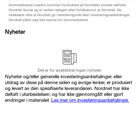
Kommentarene ovenfor kommer fra brukere på Nordnets sosiale nettverk
Nordnet Social og er verken redigert eller forhåndsvist av Nordnet. De
innebærer ikke at Nordnet gir investeringsråd eller investeringsanbefalinger.
Nordnet påtar seg ikke ansvar for kommentarene.
Nyheter
Det er for øyeblikket ingen nyheter
Nyheter og/eller generelle investeringsanbefalinger, eller
utdrag av disse på denne siden og øvrige lenker, er produsert
og levert av den spesifiserte leverandøren. Nordnet har ikke
deltatt i utarbeidelsen, og har ikke gjennomgått eller gjort
endringer i materialet.
Les mer om investeringsanbefalinger.