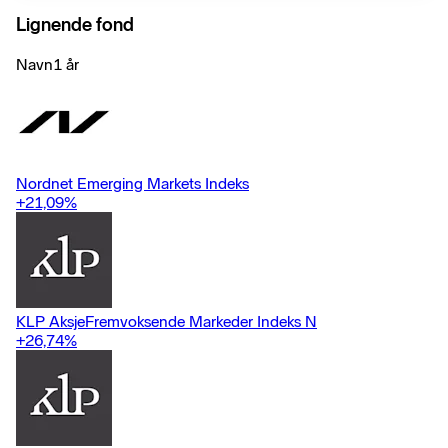
å gi avkastning tilnærmet lik referanseindeksen før kostnader.
Lignende fond
Fondet vil ha sammensetning og risiko omtrent som
referanseindeksen.
Navn
1 år
Nordnet Emerging Markets Indeks
+21,09
%
KLP AksjeFremvoksende Markeder Indeks N
+26,74
%