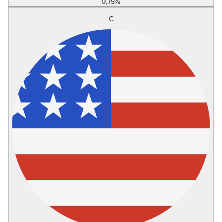
0,75
%
C