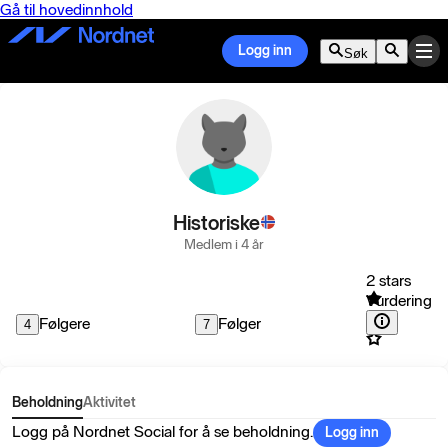
Gå til hovedinnhold
Logg inn
Søk
Historiske
Medlem i 4 år
2 stars
Vurdering
Følgere
Følger
4
7
Beholdning
Aktivitet
Logg på Nordnet Social for å se beholdning.
Logg inn