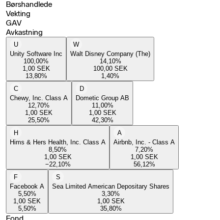
Børshandlede
Vekting
GAV
Avkastning
U
W
Unity Software Inc
Walt Disney Company (The)
100,00
%
14,10
%
1,00
SEK
100,00
SEK
13,80
%
1,40
%
C
D
Chewy, Inc. Class A
Dometic Group AB
12,70
%
11,00
%
1,00
SEK
1,00
SEK
25,50
%
42,30
%
H
A
Hims & Hers Health, Inc. Class A
Airbnb, Inc. - Class A
8,50
%
7,20
%
1,00
SEK
1,00
SEK
−22,10
%
56,12
%
F
S
Facebook A
Sea Limited American Depositary Shares
5,50
%
3,30
%
1,00
SEK
1,00
SEK
5,50
%
35,80
%
Fond