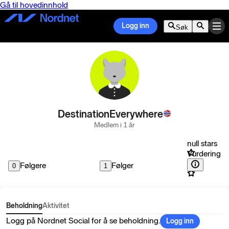
Gå til hovedinnhold
Logg inn
Søk
DestinationEverywhere
Medlem i 1 år
null stars
Vurdering
Følgere
Følger
0
1
Beholdning
Aktivitet
Logg på Nordnet Social for å se beholdning.
Logg inn