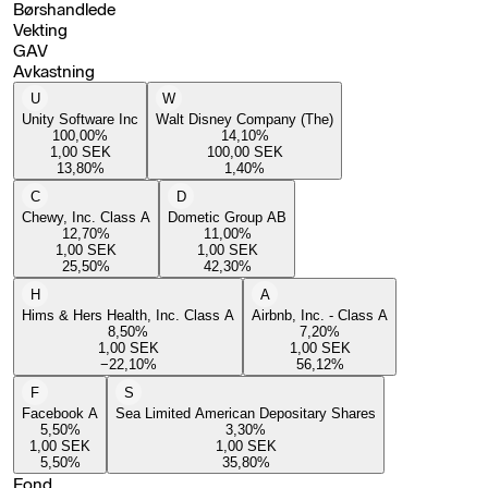
Børshandlede
Vekting
GAV
Avkastning
U
W
Unity Software Inc
Walt Disney Company (The)
100,00
%
14,10
%
1,00
SEK
100,00
SEK
13,80
%
1,40
%
C
D
Chewy, Inc. Class A
Dometic Group AB
12,70
%
11,00
%
1,00
SEK
1,00
SEK
25,50
%
42,30
%
H
A
Hims & Hers Health, Inc. Class A
Airbnb, Inc. - Class A
8,50
%
7,20
%
1,00
SEK
1,00
SEK
−22,10
%
56,12
%
F
S
Facebook A
Sea Limited American Depositary Shares
5,50
%
3,30
%
1,00
SEK
1,00
SEK
5,50
%
35,80
%
Fond