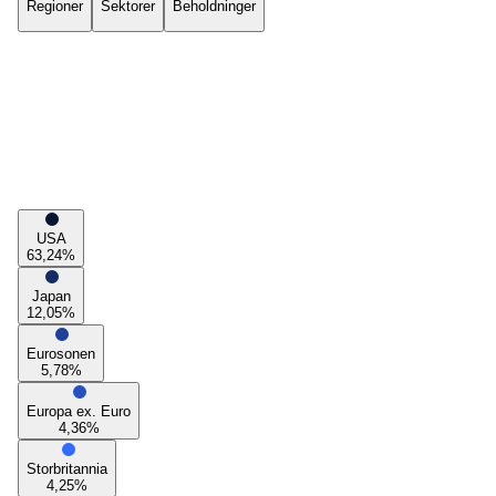
Regioner
Sektorer
Beholdninger
USA
63,24
%
Japan
12,05
%
Eurosonen
5,78
%
Europa ex. Euro
4,36
%
Storbritannia
4,25
%