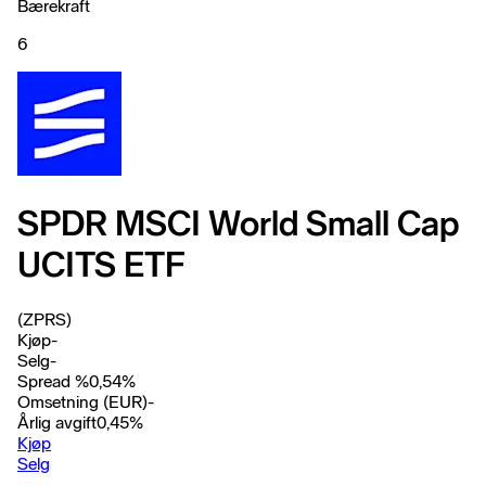
Bærekraft
6
SPDR MSCI World Small Cap
UCITS ETF
(ZPRS)
Kjøp
-
Selg
-
Spread %
0,54
%
Omsetning (EUR)
-
Årlig avgift
0,45
%
Kjøp
Selg