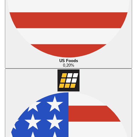
US Foods
0,20
%