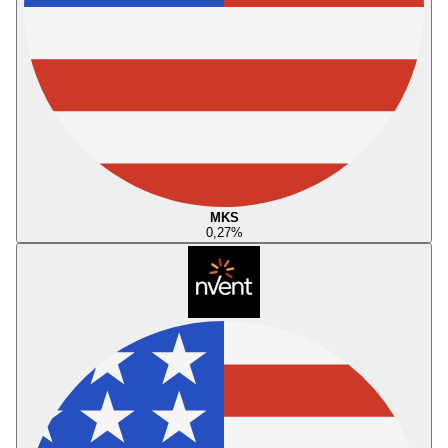
MKS
0,27
%