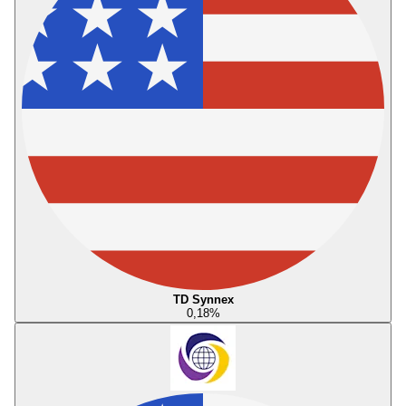
TD Synnex
0,18
%