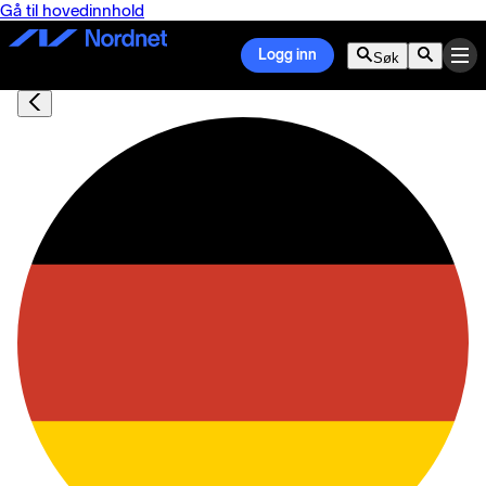
Gå til hovedinnhold
Logg inn
Søk