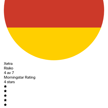
Xetra
Risiko
4 av 7
Morningstar Rating
4 stars