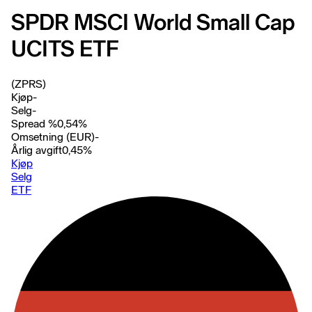
SPDR MSCI World Small Cap
UCITS ETF
(ZPRS)
Kjøp
-
Selg
-
Spread %
0,54
%
Omsetning (EUR)
-
Årlig avgift
0,45
%
Kjøp
Selg
ETF