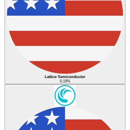
Lattice Semiconductor
0,19
%