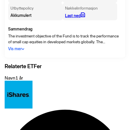
Utbyttepolicy
Nøkkelinformasjon
Akkumulert
Last ned
Sammendrag
The investment objective of the Fund is to track the performance
of small cap equities in developed markets globally. The
investment policy of the Fund is to track the performance of the
Vis mer
Index as closely as possible, while seeking to minimise as far as
possible the tracking difference between the Fund’s performance
and that of the Index.
Relaterte ETFer
Navn
1 år