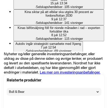
15 juli 13:34
∙
Selskapshendelser
∙
105 visninger
Kina siktar på att elbilar ska utgöra 30 procent av
fordonsflottan 2030
9 juli 12:37
∙
Selskapshendelser
∙
141 visninger
Kinas bilförsäljning föll för nionde månaden i rad – exporten
fortsätter öka
8 juli 12:52
∙
Selskapshendelser
∙
115 visninger
Autoliv ingår strategiskt samarbete med Xpeng
7 juli 12:54
∙
Selskapshendelser
∙
69 visninger
Nyheter og/eller generelle investeringsanbefalinger, eller
Xpeng-chefen tar över robotverksamheten inför
utdrag av disse på denne siden og øvrige lenker, er produsert
massproduktion
og levert av den spesifiserte leverandøren. Nordnet har ikke
10 juni 10:50
∙
Selskapshendelser
∙
203 visninger
deltatt i utarbeidelsen, og har ikke gjennomgått eller gjort
endringer i materialet.
Les mer om investeringsanbefalinger.
BYD: Elbilar kan stå för 80 procent av Kinas bilförsäljning
inom kort
9 juni 10:22
Relaterte produkter
∙
Selskapshendelser
∙
193 visninger
Kinas bilförsäljning faller för åttonde månaden i rad - sjönk 22
Bull & Bear
procent i maj
8 juni 10:47
∙
Selskapshendelser
∙
148 visninger
Xpeng levererade drygt 32 000 fordon i maj
1 juni 07:47