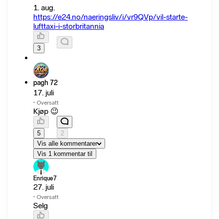
1. aug.
https://e24.no/naeringsliv/i/vr9QVp/vil-starte-
lufttaxi-i-storbritannia
3
pagh 72
17. juli
·
Oversatt
Kjøp 😉
5
2
Vis alle kommentarer
Vis 1 kommentar til
Enrique7
27. juli
·
Oversatt
Selg