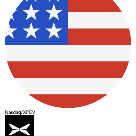
Nasdaq
/
XPEV