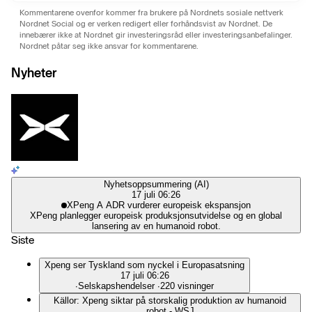
Kommentarene ovenfor kommer fra brukere på Nordnets sosiale nettverk
Nordnet Social og er verken redigert eller forhåndsvist av Nordnet. De
innebærer ikke at Nordnet gir investeringsråd eller investeringsanbefalinger.
Nordnet påtar seg ikke ansvar for kommentarene.
Nyheter
Nyhetsoppsummering (AI)
17 juli 06:26
XPeng A ADR vurderer europeisk ekspansjon
XPeng planlegger europeisk produksjonsutvidelse og en global
lansering av en humanoid robot.
Siste
Xpeng ser Tyskland som nyckel i Europasatsning
17 juli 06:26
∙
Selskapshendelser
∙
220 visninger
Källor: Xpeng siktar på storskalig produktion av humanoid
robot - WSJ