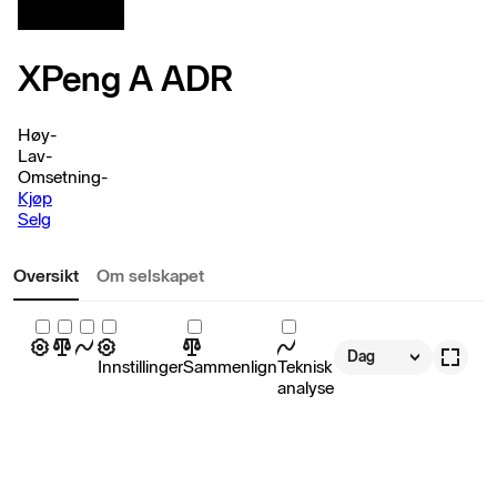
XPeng A ADR
Høy
-
Lav
-
Omsetning
-
Kjøp
Selg
Oversikt
Om selskapet
Dag
Innstillinger
Sammenlign
Teknisk
analyse