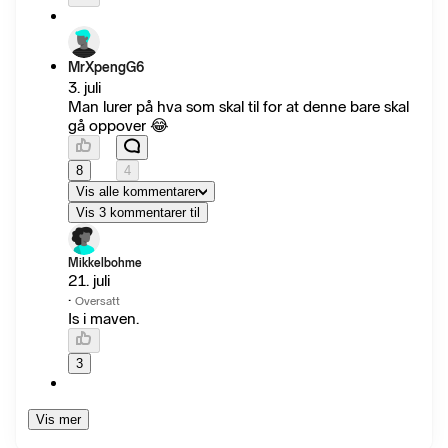
MrXpengG6
3. juli
Man lurer på hva som skal til for at denne bare skal
gå oppover 😂
8
4
Vis alle kommentarer
Vis 3 kommentarer til
Mikkelbohme
21. juli
·
Oversatt
Is i maven.
3
Vis mer