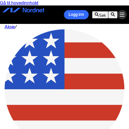
Gå til hovedinnhold
Logg inn
Søk
Aksje
/