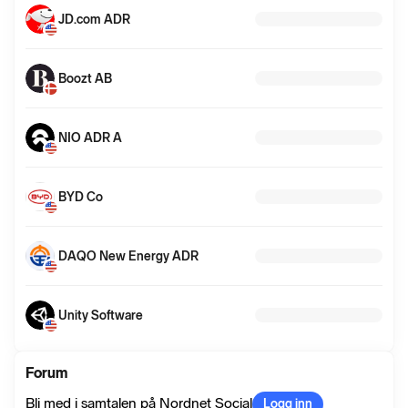
informasjon
JD.com ADR
Boozt AB
NIO ADR A
BYD Co
DAQO New Energy ADR
Unity Software
Forum
Bli med i samtalen på Nordnet Social
Logg inn