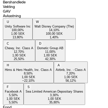
Børshandlede
Vekting
GAV
Avkastning
U
W
Unity Software Inc
Walt Disney Company (The)
100,00
%
14,10
%
1,00
SEK
100,00
SEK
13,80
%
1,40
%
C
D
Chewy, Inc. Class A
Dometic Group AB
12,70
%
11,00
%
1,00
SEK
1,00
SEK
25,50
%
42,30
%
H
A
Hims & Hers Health, Inc. Class A
Airbnb, Inc. - Class A
8,50
%
7,20
%
1,00
SEK
1,00
SEK
−22,10
%
56,12
%
F
S
Facebook A
Sea Limited American Depositary Shares
5,50
%
3,30
%
1,00
SEK
1,00
SEK
5,50
%
35,80
%
Fond