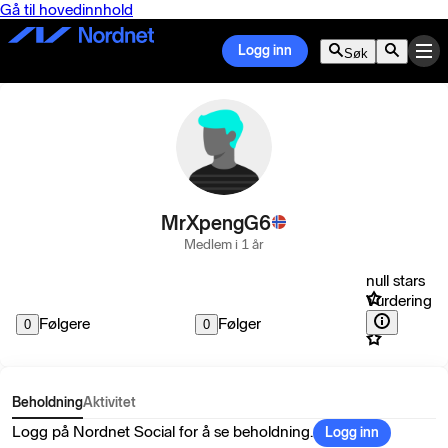
Gå til hovedinnhold
Logg inn
Søk
MrXpengG6
Medlem i 1 år
null stars
Vurdering
Følgere
Følger
0
0
Beholdning
Aktivitet
Logg på Nordnet Social for å se beholdning.
Logg inn