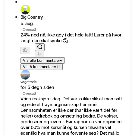
Big Country
5. aug.
·
Oversatt
24% ned nå, ikke gøy i det hele tatt! Lurer på hvor
langt den skal synke 🤔
14
Vis alle kommentarer
Vis 5 kommentarer til
vegatrade
for 3 døgn siden
·
Oversatt
Vrien reaksjon i dag. Det var jo ikke slik at man satt
og eide et høymarginselskap her inne.
Lønnsomheten er ikke der (har ikke vært det før
heller) ordrebok og omsetning bedre. De vokser,
produserer og leverer. Før rapporten var oppsiden
over 60% mot kursmål og kursen tilsvarte vel
egentlig hva man kunne forvente seg? Det må jo