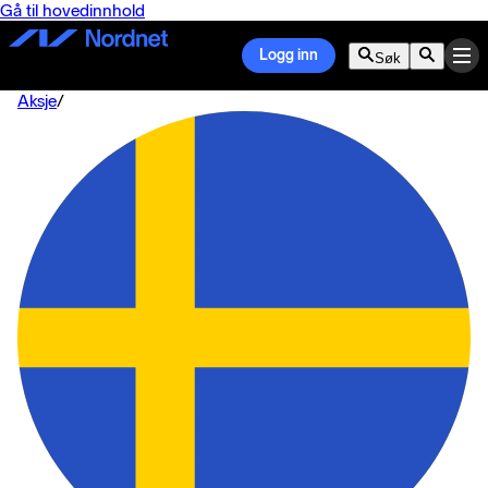
Gå til hovedinnhold
Logg inn
Søk
Aksje
/