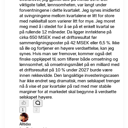
viktigste tallet, lønnsomheten, var langt under
forventningene i dette kvartalet. Jeg synes imidlertid
at svingningene mellom kvartalene er litt for store
med nøkkeltall som varierer litt for mye. Jeg moret
meg med å i stedet for å se på et enkelt kvartal se
på rullende 12 måneder. Da ligger inntektene på
cirka 650 MSEK med et driftsresultat før
sammenligningsposter på 42 MSEK eller 6,5 %. Ikke
så ille og fortjener en høyere verdsettelse, kan jeg
synes. Hvis man ser fremover, kommer også det
finske oppkjøpet til, som tilfører både omsetning og
lønnsomhet, så omsetningsmålet på en milliard med
et driftsresultat på 10 % under 2027 burde være
innen rekkevidde. Den langsiktige investeringscasen
har ikke endret seg dramatisk, men selskapet trenger
nå å vise et par kvartaler på rad med mer stabile
marginer for at markedet skal begynne å verdsette
selskapet høyere.
1
2
Alltidxx