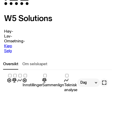
W5 Solutions
Høy
-
Lav
-
Omsetning
-
Kjøp
Selg
Oversikt
Om selskapet
Dag
Innstillinger
Sammenlign
Teknisk
analyse