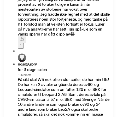
prosent av et to uker tidligere kursmål når
mesteparten av stolpene har vokst over
forventning. Jeg hadde ikke regnet med at det skulle
rapporteres noen stor fortjeneste, og med tanke på
KT forstod man at veksten fortsatt er fokus. Lurer
på hva analytikerne har sett i sin spåkule som en
vanlig sparer har gått glipp av😂
1
Road2Glory
for 3 døgn siden
·
Oversatt
På sikt skal W5 nok bli en stor spiller, de har min tillit!
De har kun 2 avtaler angående deres cv90, og
Leopard-simulator som omfatter 126 mio. SEK for
simulatorer til Leopard 2 A8. Samt deres avtale på
CV90-simulator til 57 mio. SEK med Sverige. Når de
10 andre landene som også bruker cv90 og 24
andre land som bruker Leo2A også skal bruke
simulatorer, så skal det nok komme inn en masse