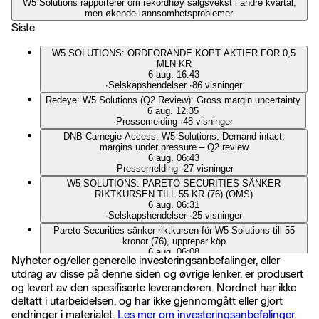
W5 Solutions rapporterer om rekordhøy salgsvekst i andre kvartal,
men økende lønnsomhetsproblemer.
Siste
W5 SOLUTIONS: ORDFÖRANDE KÖPT AKTIER FÖR 0,5
MLN KR
6 aug. 16:43
∙
Selskapshendelser
∙
86 visninger
Redeye: W5 Solutions (Q2 Review): Gross margin uncertainty
6 aug. 12:35
∙
Pressemelding
∙
48 visninger
DNB Carnegie Access: W5 Solutions: Demand intact,
margins under pressure – Q2 review
6 aug. 06:43
∙
Pressemelding
∙
27 visninger
W5 SOLUTIONS: PARETO SECURITIES SÄNKER
RIKTKURSEN TILL 55 KR (76) (OMS)
6 aug. 06:31
∙
Selskapshendelser
∙
25 visninger
Pareto Securities sänker riktkursen för W5 Solutions till 55
kronor (76), upprepar köp
6 aug. 06:08
Nyheter og/eller generelle investeringsanbefalinger, eller
∙
Flash
∙
13 visninger
utdrag av disse på denne siden og øvrige lenker, er produsert
W5 SOLUTIONS: PARETO SECURITIES SÄNKER
og levert av den spesifiserte leverandøren. Nordnet har ikke
RIKTKURSEN TILL 55 KR (76)
5 aug. 17:56
deltatt i utarbeidelsen, og har ikke gjennomgått eller gjort
∙
Selskapshendelser
∙
67 visninger
endringer i materialet.
Les mer om investeringsanbefalinger.