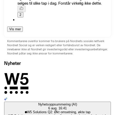
selges til slike tap i dag. Forstår virkelig ikke dette.
2
Vis mer
Kommentarene ovenfor kommer fra brukere på Nordnets sosiale nettverk
Nordnet Social og er verken redigert eller forhåndsvist av Nordnet. De
innebærer ikke at Nordnet gir investeringsråd eller investeringsanbefalinger.
Nordnet påtar seg ikke ansvar for kommentarene.
Nyheter
Nyhetsoppsummering (AI)
6 aug. 16:41
W5 Solutions Q2: Økt omsetning, økte tap