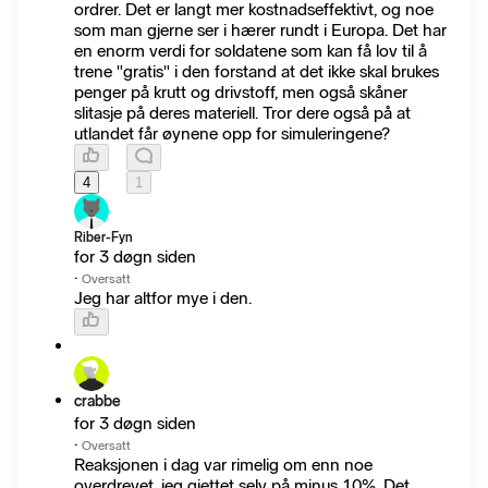
ordrer. Det er langt mer kostnadseffektivt, og noe
som man gjerne ser i hærer rundt i Europa. Det har
en enorm verdi for soldatene som kan få lov til å
trene "gratis" i den forstand at det ikke skal brukes
penger på krutt og drivstoff, men også skåner
slitasje på deres materiell. Tror dere også på at
utlandet får øynene opp for simuleringene?
4
1
Riber-Fyn
for 3 døgn siden
·
Oversatt
Jeg har altfor mye i den.
crabbe
for 3 døgn siden
·
Oversatt
Reaksjonen i dag var rimelig om enn noe
overdrevet, jeg gjettet selv på minus 10%. Det