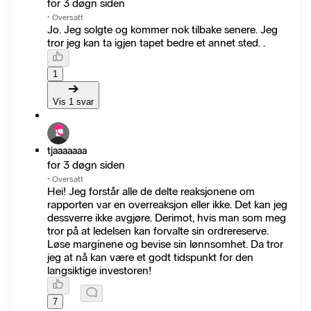
for 3 døgn siden
·
Oversatt
Jo. Jeg solgte og kommer nok tilbake senere. Jeg
tror jeg kan ta igjen tapet bedre et annet sted. .
1
Vis 1 svar
tjaaaaaaa
for 3 døgn siden
·
Oversatt
Hei! Jeg forstår alle de delte reaksjonene om
rapporten var en overreaksjon eller ikke. Det kan jeg
dessverre ikke avgjøre. Derimot, hvis man som meg
tror på at ledelsen kan forvalte sin ordrereserve.
Løse marginene og bevise sin lønnsomhet. Da tror
jeg at nå kan være et godt tidspunkt for den
langsiktige investoren!
7