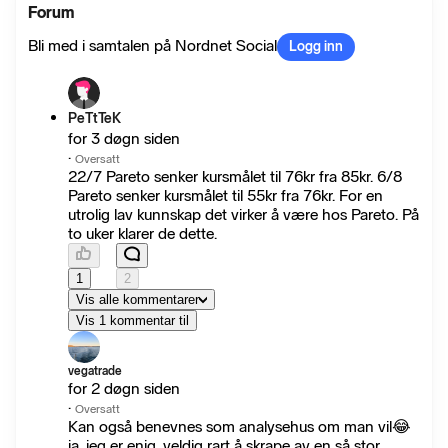
Forum
Bli med i samtalen på Nordnet Social
Logg inn
PeTtTeK
for 3 døgn siden
·
Oversatt
22/7 Pareto senker kursmålet til 76kr fra 85kr. 6/8
Pareto senker kursmålet til 55kr fra 76kr. For en
utrolig lav kunnskap det virker å være hos Pareto. På
to uker klarer de dette.
1
2
Vis alle kommentarer
Vis 1 kommentar til
vegatrade
for 2 døgn siden
·
Oversatt
Kan også benevnes som analysehus om man vil😂
ja, jeg er enig, veldig rart å skrape av en så stor