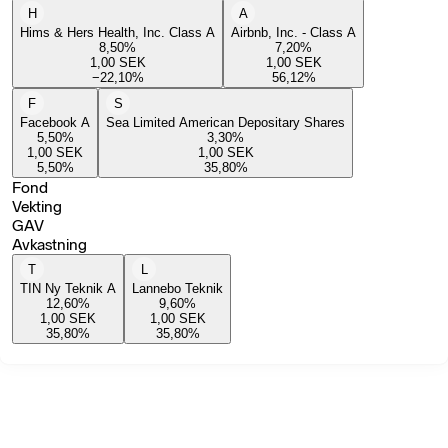
H
A
Hims & Hers Health, Inc. Class A
Airbnb, Inc. - Class A
8,50
%
7,20
%
1,00
SEK
1,00
SEK
−22,10
%
56,12
%
F
S
Facebook A
Sea Limited American Depositary Shares
5,50
%
3,30
%
1,00
SEK
1,00
SEK
5,50
%
35,80
%
Fond
Vekting
GAV
Avkastning
T
L
TIN Ny Teknik A
Lannebo Teknik
12,60
%
9,60
%
1,00
SEK
1,00
SEK
35,80
%
35,80
%
© 2026 Nordnet Bank AB.