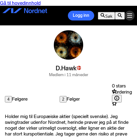
Gå til hovedinnhold
Logg inn
Søk
D.Hawk
Medlem i 11 måneder
0 stars
Vurdering
Følgere
Følger
4
2
Holder mig til Europæiske aktier (specielt svenske). Jeg
swingtrader udenfor Nordnet, herinde prøver jeg på at finde
noget der virker urimeligt oversolgt, eller ligner en aktie der
har stort kurspotientiale. Jeg tager gerne den risiko at prøve