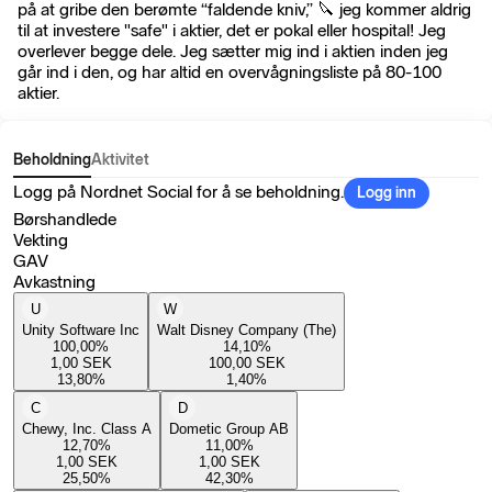
på at gribe den berømte “faldende kniv,” 🔪 jeg kommer aldrig
til at investere "safe" i aktier, det er pokal eller hospital! Jeg
overlever begge dele. Jeg sætter mig ind i aktien inden jeg
går ind i den, og har altid en overvågningsliste på 80-100
aktier.
Beholdning
Aktivitet
Logg på Nordnet Social for å se beholdning.
Logg inn
Børshandlede
Vekting
GAV
Avkastning
U
W
Unity Software Inc
Walt Disney Company (The)
100,00
%
14,10
%
1,00
SEK
100,00
SEK
13,80
%
1,40
%
C
D
Chewy, Inc. Class A
Dometic Group AB
12,70
%
11,00
%
1,00
SEK
1,00
SEK
25,50
%
42,30
%