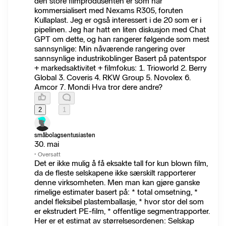
den store filmprodusenten er som har
kommersialisert med Nexams R305, foruten
Kullaplast. Jeg er også interessert i de 20 som er i
pipelinen. Jeg har hatt en liten diskusjon med Chat
GPT om dette, og han rangerer følgende som mest
sannsynlige: Min nåværende rangering over
sannsynlige industrikoblinger Basert på patentspor
+ markedsaktivitet + filmfokus: 1. Trioworld 2. Berry
Global 3. Coveris 4. RKW Group 5. Novolex 6.
Amcor 7. Mondi Hva tror dere andre?
2
1
småbolagsentusiasten
30. mai
·
Oversatt
Det er ikke mulig å få eksakte tall for kun blown film,
da de fleste selskapene ikke særskilt rapporterer
denne virksomheten. Men man kan gjøre ganske
rimelige estimater basert på: * total omsetning, *
andel fleksibel plastemballasje, * hvor stor del som
er ekstrudert PE-film, * offentlige segmentrapporter.
Her er et estimat av størrelsesordenen: Selskap