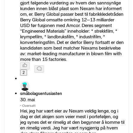
gjort følgende vurdering av hvem den sannsynlige
kunden innen blåst plast som Nexam har informert
om, er. Berry Global passer best til fabrikkledetråden
Berry Global omsatte omkring 12–13 milliarder
USD før fusjonen med Amcor. Deres segment
“Engineered Materials” inneholder: * strekkfilm, *
krympefilm, * landbruksfilm, * industrifilm, *
konverteringsfilm. Det er derfor Berry fortsatt er den
kandidaten som best matcher Nexams beskrivelse
av: market-leading manufacturer in blown film with
more than 15 factories.
2
småbolagsentusiasten
30. mai
·
Oversatt
Hei, jeg har vært eier av Nexam veldig lenge, og i
dag er det aksjen som veier mest i porteføljen, og
jeg synes det er rimelig at den begynner å komme til
en rimelig verdi. Jeg har vært nysgjerrig på hvem