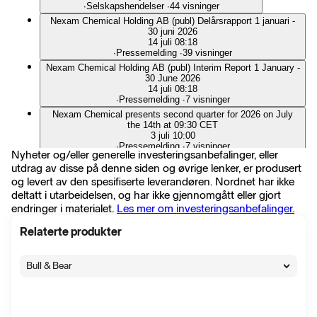
∙
Selskapshendelser
∙
44 visninger
Nexam Chemical Holding AB (publ) Delårsrapport 1 januari -
30 juni 2026
14 juli 08:18
∙
Pressemelding
∙
39 visninger
Nexam Chemical Holding AB (publ) Interim Report 1 January -
30 June 2026
14 juli 08:18
∙
Pressemelding
∙
7 visninger
Nexam Chemical presents second quarter for 2026 on July
the 14th at 09:30 CET
3 juli 10:00
∙
Pressemelding
∙
7 visninger
Nyheter og/eller generelle investeringsanbefalinger, eller
Nexam Chemical presenterar andra kvartalet för 2026 den 14
utdrag av disse på denne siden og øvrige lenker, er produsert
juli kl 09:30
og levert av den spesifiserte leverandøren. Nordnet har ikke
3 juli 10:00
∙
Pressemelding
∙
11 visninger
deltatt i utarbeidelsen, og har ikke gjennomgått eller gjort
endringer i materialet.
Les mer om investeringsanbefalinger.
Nexam Chemical stärker sitt globala distributionsnätverk för
Reactive Recycling™ med nya partners i Frankrike och
Turkiet
Relaterte produkter
23 juni 10:00
∙
Pressemelding
∙
29 visninger
Bull & Bear
Nexam Chemical strengthens global distribution network for
Reactive Recycling™ with new partners in France and Turkey
23 juni 10:00
∙
Pressemelding
∙
6 visninger
Bulletin from the Annual General Meeting in Nexam Chemical