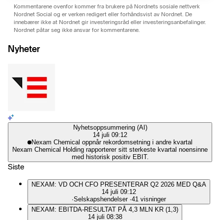
Kommentarene ovenfor kommer fra brukere på Nordnets sosiale nettverk
Nordnet Social og er verken redigert eller forhåndsvist av Nordnet. De
innebærer ikke at Nordnet gir investeringsråd eller investeringsanbefalinger.
Nordnet påtar seg ikke ansvar for kommentarene.
Nyheter
Nyhetsoppsummering (AI)
14 juli 09:12
Nexam Chemical oppnår rekordomsetning i andre kvartal
Nexam Chemical Holding rapporterer sitt sterkeste kvartal noensinne
med historisk positiv EBIT.
Siste
NEXAM: VD OCH CFO PRESENTERAR Q2 2026 MED Q&A
14 juli 09:12
∙
Selskapshendelser
∙
41 visninger
NEXAM: EBITDA-RESULTAT PÅ 4,3 MLN KR (1,3)
14 juli 08:38