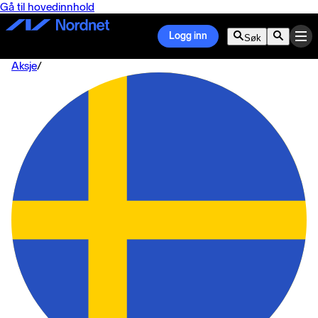
Gå til hovedinnhold
Logg inn
Søk
Aksje
/