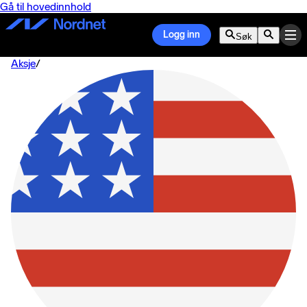
Gå til hovedinnhold
Logg inn
Søk
Aksje
/