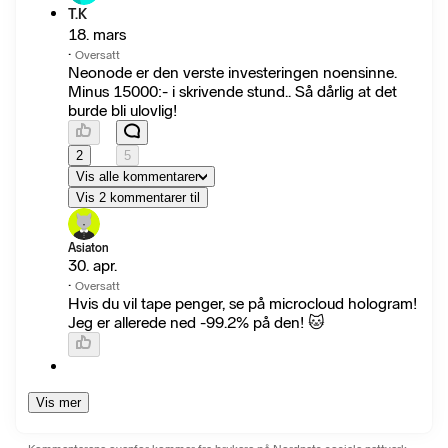
T.K
18. mars
·
Oversatt
Neonode er den verste investeringen noensinne.
Minus 15000:- i skrivende stund.. Så dårlig at det
burde bli ulovlig!
2
5
Vis alle kommentarer
Vis 2 kommentarer til
Asiaton
30. apr.
·
Oversatt
Hvis du vil tape penger, se på microcloud hologram!
Jeg er allerede ned -99.2% på den! 🐱
Vis mer