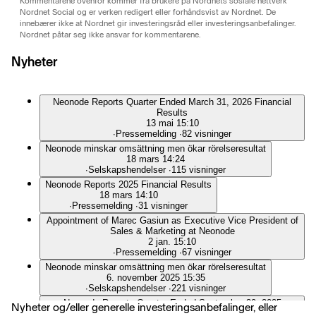
Kommentarene ovenfor kommer fra brukere på Nordnets sosiale nettverk
Nordnet Social og er verken redigert eller forhåndsvist av Nordnet. De
innebærer ikke at Nordnet gir investeringsråd eller investeringsanbefalinger.
Nordnet påtar seg ikke ansvar for kommentarene.
Nyheter
Neonode Reports Quarter Ended March 31, 2026 Financial
Results
13 mai 15:10
∙
Pressemelding
∙
82 visninger
Neonode minskar omsättning men ökar rörelseresultat
18 mars 14:24
∙
Selskapshendelser
∙
115 visninger
Neonode Reports 2025 Financial Results
18 mars 14:10
∙
Pressemelding
∙
31 visninger
Appointment of Marec Gasiun as Executive Vice President of
Sales & Marketing at Neonode
2 jan. 15:10
∙
Pressemelding
∙
67 visninger
Neonode minskar omsättning men ökar rörelseresultat
6. november 2025 15:35
∙
Selskapshendelser
∙
221 visninger
Neonode Reports Quarter Ended September 30, 2025
Nyheter og/eller generelle investeringsanbefalinger, eller
Financial Results