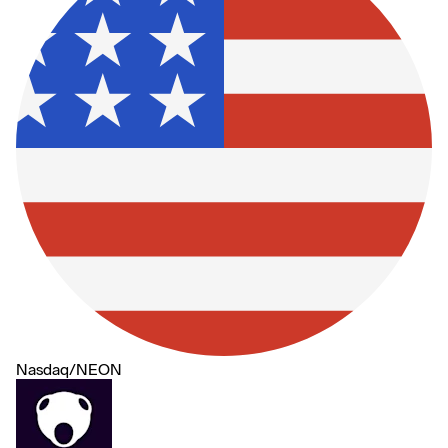
Nasdaq
/
NEON