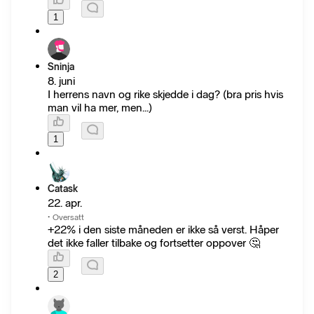
1
Sninja
8. juni
I herrens navn og rike skjedde i dag? (bra pris hvis
man vil ha mer, men...)
1
Catask
22. apr.
·
Oversatt
+22% i den siste måneden er ikke så verst. Håper
det ikke faller tilbake og fortsetter oppover 🤔
2