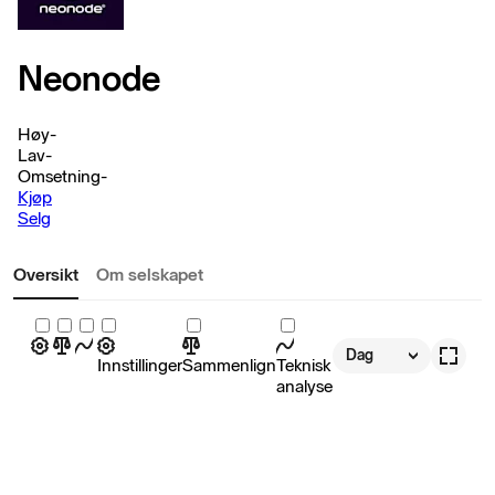
Neonode
Høy
-
Lav
-
Omsetning
-
Kjøp
Selg
Oversikt
Om selskapet
Dag
Innstillinger
Sammenlign
Teknisk
analyse