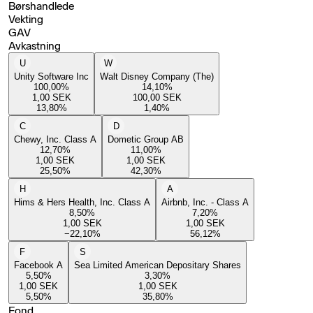
Børshandlede
Vekting
GAV
Avkastning
U
W
Unity Software Inc
Walt Disney Company (The)
100,00
%
14,10
%
1,00
SEK
100,00
SEK
13,80
%
1,40
%
C
D
Chewy, Inc. Class A
Dometic Group AB
12,70
%
11,00
%
1,00
SEK
1,00
SEK
25,50
%
42,30
%
H
A
Hims & Hers Health, Inc. Class A
Airbnb, Inc. - Class A
8,50
%
7,20
%
1,00
SEK
1,00
SEK
−22,10
%
56,12
%
F
S
Facebook A
Sea Limited American Depositary Shares
5,50
%
3,30
%
1,00
SEK
1,00
SEK
5,50
%
35,80
%
Fond