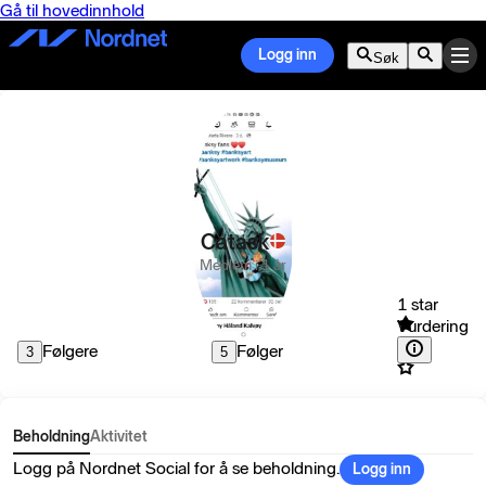
Gå til hovedinnhold
Logg inn
Søk
Catask
Medlem i 1 år
1 star
Vurdering
Følgere
Følger
3
5
Beholdning
Aktivitet
Logg på Nordnet Social for å se beholdning.
Logg inn