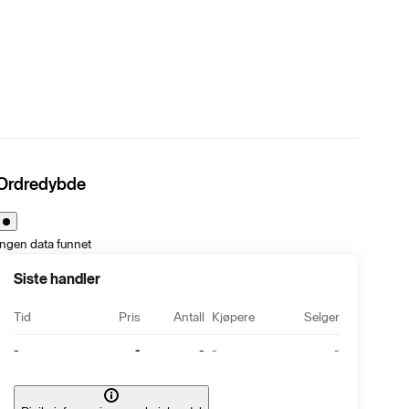
Ordredybde
Ingen data funnet
Siste handler
Tid
Pris
Antall
Kjøpere
Selger
-
-
-
-
-