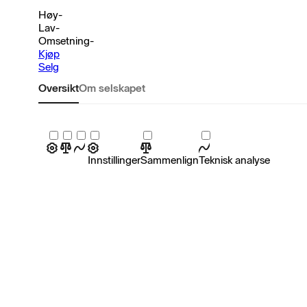
Høy
-
Lav
-
Omsetning
-
Kjøp
Selg
Oversikt
Om selskapet
Innstillinger
Sammenlign
Teknisk analyse