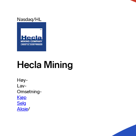
Nasdaq
/
HL
Hecla Mining
Høy
-
Lav
-
Omsetning
-
Kjøp
Selg
Aksje
/