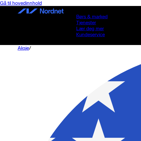
Gå til hovedinnhold
Børs & marked
Tjenester
Lær deg mer
Kundeservice
Aksje
/