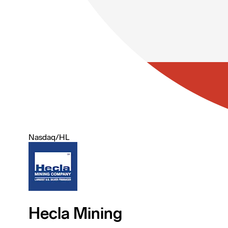
Nasdaq
/
HL
Hecla Mining