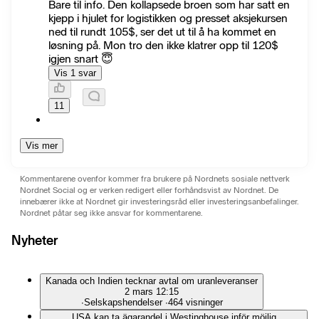
Bare til info. Den kollapsede broen som har satt en
kjepp i hjulet for logistikken og presset aksjekursen
ned til rundt 105$, ser det ut til å ha kommet en
løsning på. Mon tro den ikke klatrer opp til 120$
igjen snart 😇
Vis 1 svar
11
Vis mer
Kommentarene ovenfor kommer fra brukere på Nordnets sosiale nettverk
Nordnet Social og er verken redigert eller forhåndsvist av Nordnet. De
innebærer ikke at Nordnet gir investeringsråd eller investeringsanbefalinger.
Nordnet påtar seg ikke ansvar for kommentarene.
Nyheter
Kanada och Indien tecknar avtal om uranleveranser
2 mars 12:15
∙
Selskapshendelser
∙
464 visninger
USA kan ta ägarandel i Westinghouse inför möjlig