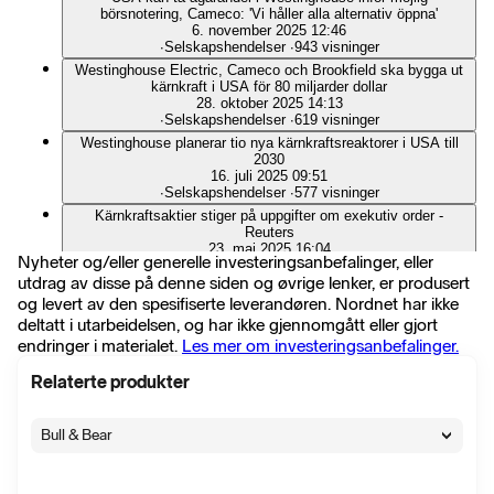
börsnotering, Cameco: 'Vi håller alla alternativ öppna'
6. november 2025 12:46
∙
Selskapshendelser
∙
943 visninger
Westinghouse Electric, Cameco och Brookfield ska bygga ut
kärnkraft i USA för 80 miljarder dollar
28. oktober 2025 14:13
∙
Selskapshendelser
∙
619 visninger
Westinghouse planerar tio nya kärnkraftsreaktorer i USA till
2030
16. juli 2025 09:51
∙
Selskapshendelser
∙
577 visninger
Kärnkraftsaktier stiger på uppgifter om exekutiv order -
Reuters
23. mai 2025 16:04
Nyheter og/eller generelle investeringsanbefalinger, eller
∙
Selskapshendelser
∙
656 visninger
utdrag av disse på denne siden og øvrige lenker, er produsert
og levert av den spesifiserte leverandøren. Nordnet har ikke
Vis alle nyheter
deltatt i utarbeidelsen, og har ikke gjennomgått eller gjort
endringer i materialet.
Les mer om investeringsanbefalinger.
Relaterte produkter
Bull & Bear