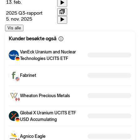
13. feb.
2025 Q3-rapport
5. nov. 2025
Vis alle
Kunder besøkte også
Vis
mer
informasjon
VanEck Uranium and Nuclear
Technologies UCITS ETF
Fabrinet
Wheaton Precious Metals
Global X Uranium UCITS ETF
USD Accumulating
Agnico Eagle