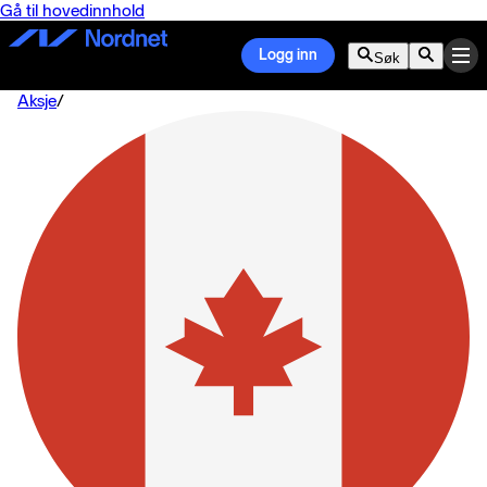
Gå til hovedinnhold
Logg inn
Søk
Aksje
/