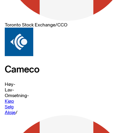
Toronto Stock Exchange
/
CCO
Cameco
Høy
-
Lav
-
Omsetning
-
Kjøp
Selg
Aksje
/