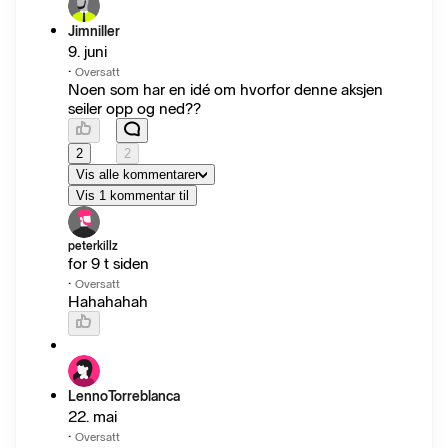
Jimniller
9. juni
·
Oversatt
Noen som har en idé om hvorfor denne aksjen
seiler opp og ned??
2
2
Vis alle kommentarer
Vis 1 kommentar til
peterkillz
for 9 t siden
·
Oversatt
Hahahahah
LennoTorreblanca
22. mai
·
Oversatt