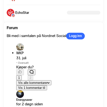
EchoStar
Forum
Bli med i samtalen på Nordnet Social
Logg inn
WKP
31. juli
·
Oversatt
Kjøper du?
1
2
Vis alle kommentarer
Vis 1 kommentar til
Energysaver
for 2 døgn siden