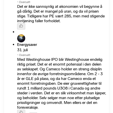
·
Oversatt
Det er ikke sannsynlig at økonomien vil begynne å
gå dårlig. Det er mangel på uran, og da vil prisen
stige. Tidligere har PE vært 285, men med stigende
inntjening faller forholdet.
Energysaver
31. juli
·
Oversatt
Med Westinghouse IPO blir Westinghouse endelig
riktig priset. Det er et enormt potensial i den delen
av selskapet. Og Cameco holder en streng disiplin
innenfor de øvrige forretningsområdene. Om 2 - 3
år er GLE på plass, og da har Cameco enda et
enormt forretningsben. De eier gruverettigheter til
rundt 1 milliard pounds U3O8 i Canada og andre
steder i verden. Det er en slik virksomhet man kjøper,
og beholder. Selv selger man noe etter plutselige
prisstigninger og omvendt. Men ellers er det en
foreveraksje.