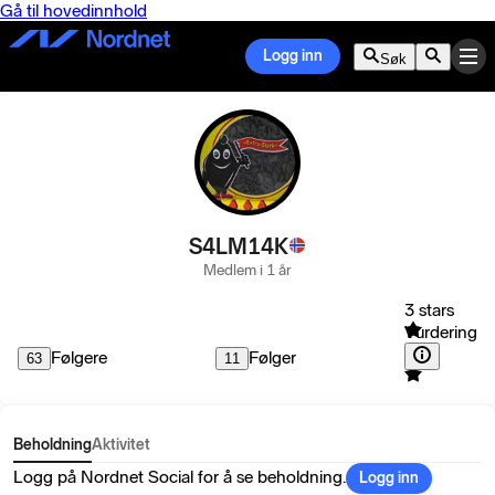
Gå til hovedinnhold
Logg inn
Søk
S4LM14K
Medlem i 1 år
3 stars
Vurdering
Følgere
Følger
63
11
Beholdning
Aktivitet
Logg på Nordnet Social for å se beholdning.
Logg inn