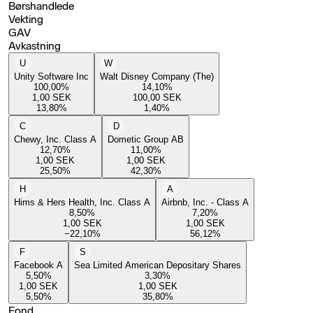
Børshandlede
Vekting
GAV
Avkastning
U
W
Unity Software Inc
Walt Disney Company (The)
100,00
%
14,10
%
1,00
SEK
100,00
SEK
13,80
%
1,40
%
C
D
Chewy, Inc. Class A
Dometic Group AB
12,70
%
11,00
%
1,00
SEK
1,00
SEK
25,50
%
42,30
%
H
A
Hims & Hers Health, Inc. Class A
Airbnb, Inc. - Class A
8,50
%
7,20
%
1,00
SEK
1,00
SEK
−22,10
%
56,12
%
F
S
Facebook A
Sea Limited American Depositary Shares
5,50
%
3,30
%
1,00
SEK
1,00
SEK
5,50
%
35,80
%
Fond