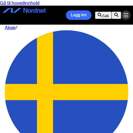
Gå til hovedinnhold
Logg inn
Søk
Aksje
/