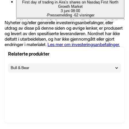
First day of trading in Aira’s shares on Nasdaq First North
Growth Market
3 juni 08:00
∙
Pressemelding
∙
62 visninger
Aira has received final approval from Nasdaq regarding listing
Nyheter og/eller generelle investeringsanbefalinger, eller
of its shares on Nasdaq First North Growth Market
utdrag av disse på denne siden og øvrige lenker, er produsert
1 juni 17:12
og levert av den spesifiserte leverandøren. Nordnet har ikke
∙
Pressemelding
∙
11 visninger
deltatt i utarbeidelsen, og har ikke gjennomgått eller gjort
Aira receives preliminary approval for listing on Nasdaq First
endringer i materialet.
Les mer om investeringsanbefalinger.
North Growth Market and publishes company description
29 mai 13:54
∙
Pressemelding
∙
15 visninger
Relaterte produkter
Aira publishes investment thesis
26 mai 08:30
Bull & Bear
∙
Pressemelding
∙
28 visninger
Vis alle nyheter