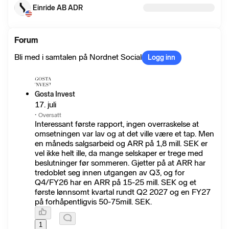
Einride AB ADR
Forum
Bli med i samtalen på Nordnet Social
Logg inn
Gosta Invest
17. juli
·
Oversatt
Interessant første rapport, ingen overraskelse at
omsetningen var lav og at det ville være et tap. Men
en måneds salgsarbeid og ARR på 1,8 mill. SEK er
vel ikke helt ille, da mange selskaper er trege med
beslutninger før sommeren. Gjetter på at ARR har
tredoblet seg innen utgangen av Q3, og for
Q4/FY26 har en ARR på 15-25 mill. SEK og et
første lønnsomt kvartal rundt Q2 2027 og en FY27
på forhåpentligvis 50-75mill. SEK.
1