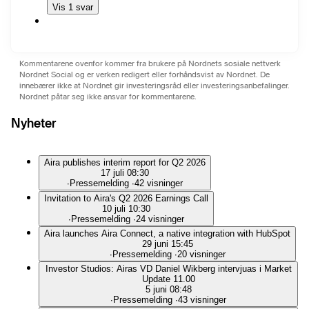
Vis 1 svar
Kommentarene ovenfor kommer fra brukere på Nordnets sosiale nettverk
Nordnet Social og er verken redigert eller forhåndsvist av Nordnet. De
innebærer ikke at Nordnet gir investeringsråd eller investeringsanbefalinger.
Nordnet påtar seg ikke ansvar for kommentarene.
Nyheter
Aira publishes interim report for Q2 2026
17 juli 08:30
∙
Pressemelding
∙
42 visninger
Invitation to Aira's Q2 2026 Earnings Call
10 juli 10:30
∙
Pressemelding
∙
24 visninger
Aira launches Aira Connect, a native integration with HubSpot
29 juni 15:45
∙
Pressemelding
∙
20 visninger
Investor Studios: Airas VD Daniel Wikberg intervjuas i Market
Update 11.00
5 juni 08:48
∙
Pressemelding
∙
43 visninger