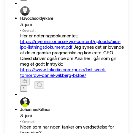
Havochsoldyrkare
3. juni
·
Oversatt
Her er noteringsdokumentet:
https://nyemissioner.se/wp-content/uploads/aira-
ipo-listningsdokument.pdf
Jeg synes det er lovende
at de er ganske pragmatiske og konkrete. CEO
David skriver også noe om Aira her i går som gir
meg et godt inntrykk:
https://www.linkedin.com/pulse/last-week-
tomorrow-daniel-wikberg-bsfpe/
4
JohannesKillman
3. juni
·
Oversatt
Noen som har noen tanker om verdsettelse for
fremtiden?