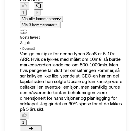
1
5
Vis alle kommentarer
Vis 3 kommentarer til
Gosta Invest
3. juli
·
Oversatt
Vanlige multipler for denne typen SaaS er 5-10x
ARR. Hvis de lykkes med målet om 10m€, så burde
markedsverdien lande mellom 500-1000mkr. Men
hvis pengene tar slutt før omsetningen kommer, så
ser kalkylen ikke like lysende ut. CEO-en har en del
kapital siden han solgte Upsale og kan kanskje være
deltaker i en eventuell emisjon, men samtidig burde
den nåværende kontantbeholdningen være
dimensjonert for hans visjoner og planlegging for
selskapet. Jeg gir det en 60% sjanse for at de lykkes
på 5 års sikt.
1