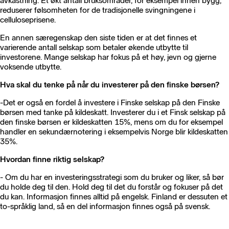
avkastning. Et økt antall bruksområder, for eksempel innen bygg,
reduserer følsomheten for de tradisjonelle svingningene i
celluloseprisene.
En annen særegenskap den siste tiden er at det finnes et
varierende antall selskap som betaler økende utbytte til
investorene. Mange selskap har fokus på et høy, jevn og gjerne
voksende utbytte.
Hva skal du tenke på når du investerer på den finske børsen?
-
Det er også en fordel å investere i Finske selskap på den Finske
børsen med tanke på kildeskatt. Investerer du i et Finsk selskap på
den finske børsen er kildeskatten 15%, mens om du for eksempel
handler en sekundærnotering i eksempelvis Norge blir kildeskatten
35%.
Hvordan finne riktig selskap?
- Om du har en investeringsstrategi som du bruker og liker, så bør
du holde deg til den. Hold deg til det du forstår og fokuser på det
du kan. Informasjon finnes alltid på engelsk. Finland er dessuten et
to-språklig land, så en del informasjon finnes også på svensk.