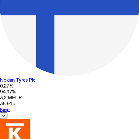
Nokian Tyres Plc
0,27
%
94,97
%
3,2
MEUR
35 916
Kjøp