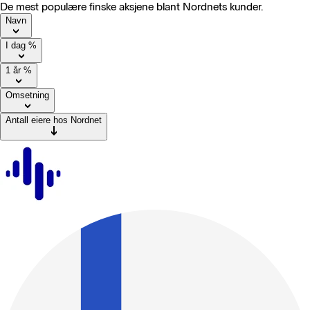
De mest populære finske aksjene blant Nordnets kunder.
Navn
I dag
%
1 år
%
Omsetning
Antall eiere hos Nordnet