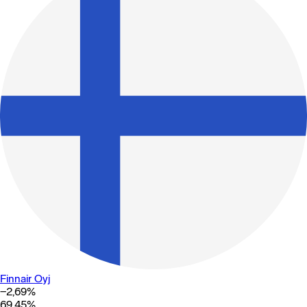
Finnair Oyj
−2,69
%
69,45
%