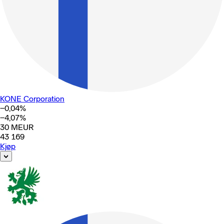
KONE Corporation
−0,04
%
−4,07
%
30
MEUR
43 169
Kjøp