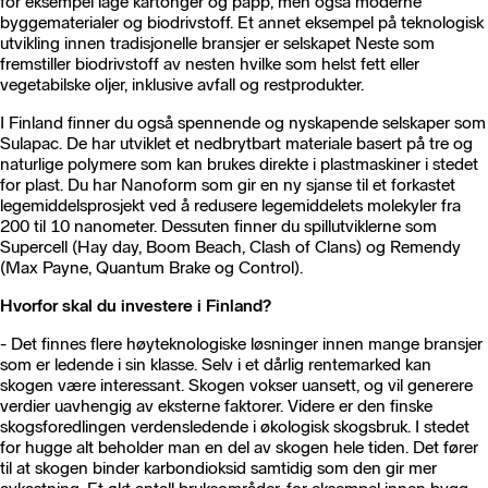
for eksempel lage kartonger og papp, men også moderne
byggematerialer og biodrivstoff. Et annet eksempel på teknologisk
utvikling innen tradisjonelle bransjer er selskapet Neste som
fremstiller biodrivstoff av nesten hvilke som helst fett eller
vegetabilske oljer, inklusive avfall og restprodukter.
I Finland finner du også spennende og nyskapende selskaper som
Sulapac
. De har utviklet et nedbrytbart materiale basert på tre og
naturlige polymere som kan brukes direkte i plastmaskiner i stedet
for plast. Du har Nanoform som gir en ny sjanse til et forkastet
legemiddelsprosjekt ved å redusere legemiddelets molekyler fra
200 til 10 nanometer. Dessuten finner du spillutviklerne som
Supercell (Hay day, Boom Beach, Clash of Clans) og Remendy
(Max Payne, Quantum Brake og Control).
Hvorfor skal du investere i Finland?
- Det finnes flere høyteknologiske løsninger innen mange bransjer
som er l
edende i sin klasse
.
Selv i et dårlig rentemarked kan
skogen være interessant. Skogen vokser uansett, og vil generere
verdier uavhengig av eksterne faktorer.
Videre er den finske
skogsforedlingen verdensledende i økologisk skogsbruk. I stedet
for hugge alt beholder man en del av skogen hele tiden. Det fører
til at skogen binder karbondioksid samtidig som den gir mer