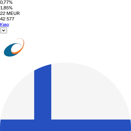
0,77
%
1,85
%
22
MEUR
42 577
Kjøp