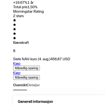
+
19.67
%
1 år
Total pris
1,50
%
Morningstar Rating
2 stars
Bærekraft
8
Siste NAV-kurs
(4. aug.)
456,87
USD
Kjøp
Månedlig sparing
Kjøp
Månedlig sparing
Oversikt
Detaljer
Generell informasjon