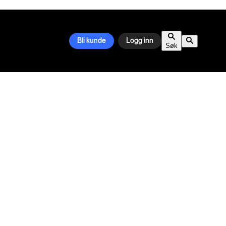
Bli kunde
Logg inn
Søk