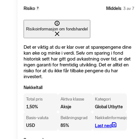
Risiko
Middels
: 3 av 7
?
Risikoinformasjon om fondshandel
Det er viktig at du er klar over at sparepengene dine
kan øke og minke i verdi. Selv om sparing i fond
historisk sett har gitt god avkastning over tid, er det
ingen garanti for fremtidig utvikling. Det er alltid en
risiko for at du ikke får tilbake pengene du har
investert.
Nøkkeltall
Total pris
Aktiva klasse
Kategori
1,50
%
Aksje
Global Utbytte
Basis-valuta
Belåningsgrad
Nøkkelinformasjon
USD
85
%
Last ned