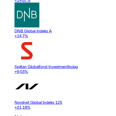
+14,87
%
DNB Global Indeks A
+14,7
%
Spiltan Globalfond Investmentbolag
+9,03
%
Nordnet Global Indeks 125
+21,18
%