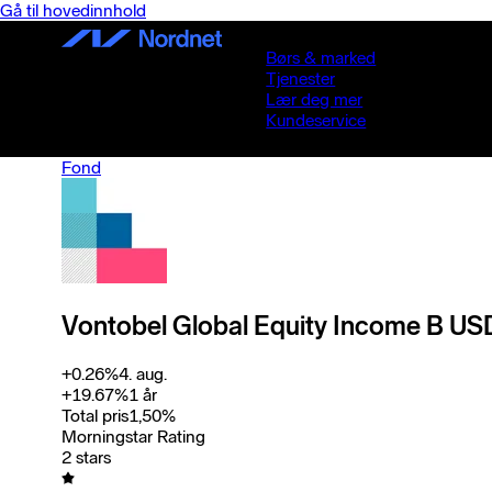
Gå til hovedinnhold
Børs & marked
Tjenester
Lær deg mer
Kundeservice
Fond
Vontobel Global Equity Income B US
+
0.26
%
4. aug.
+
19.67
%
1 år
Total pris
1,50
%
Morningstar Rating
2 stars