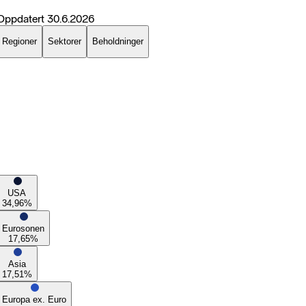
Oppdatert
30.6.2026
Regioner
Sektorer
Beholdninger
USA
34,96
%
Eurosonen
17,65
%
Asia
17,51
%
Europa ex. Euro