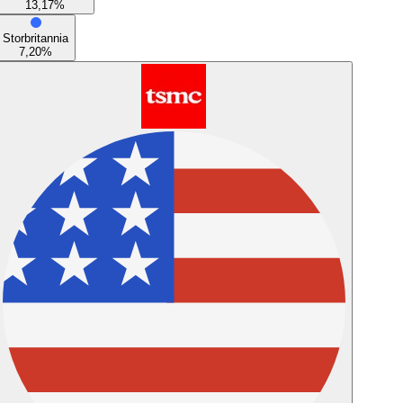
13,17
%
Storbritannia
7,20
%