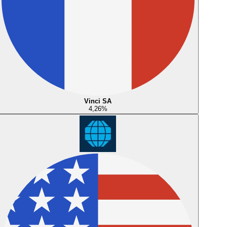
Vinci SA
4,26
%