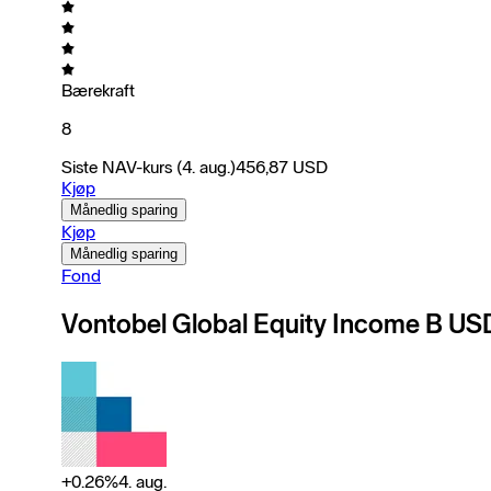
Bærekraft
8
Siste NAV-kurs
(4. aug.)
456,87
USD
Kjøp
Månedlig sparing
Kjøp
Månedlig sparing
Fond
Vontobel Global Equity Income B US
+
0.26
%
4. aug.