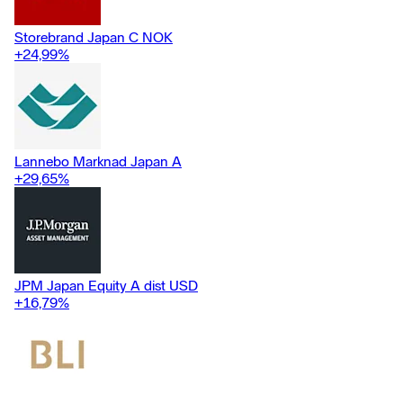
Storebrand Japan C NOK
+24,99
%
Lannebo Marknad Japan A
+29,65
%
JPM Japan Equity A dist USD
+16,79
%