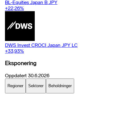
BL-Equities Japan B JPY
+22,26
%
DWS Invest CROCI Japan JPY LC
+33,93
%
Eksponering
Oppdatert
30.6.2026
Regioner
Sektorer
Beholdninger