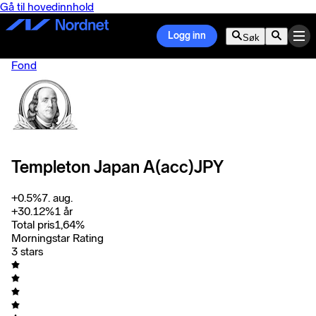
Gå til hovedinnhold
Logg inn
Søk
Fond
Templeton Japan A(acc)JPY
+
0.5
%
7. aug.
+
30.12
%
1 år
Total pris
1,64
%
Morningstar Rating
3 stars