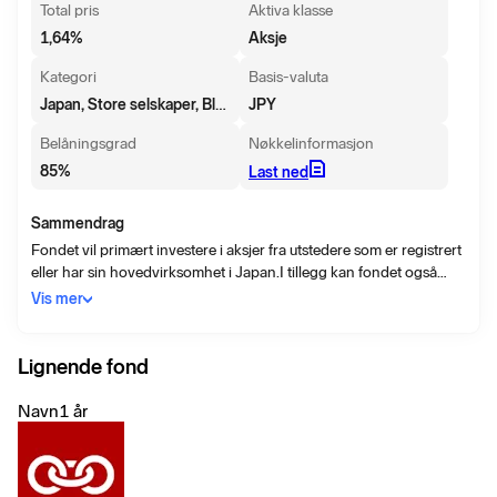
Total pris
Aktiva klasse
1,64
%
Aksje
Kategori
Basis-valuta
Japan, Store selskaper, Blanding
JPY
Belåningsgrad
Nøkkelinformasjon
85
%
Last ned
Sammendrag
Fondet vil primært investere i aksjer fra utstedere som er registrert
eller har sin hovedvirksomhet i Japan.I tillegg kan fondet også
investere i andre typer verdipapirer, som preferanseaksjer,
Vis mer
verdipapirer som kan konverteres til ordinære aksjer, samt
selskaps- eller statsobligasjoner som er i japanske yen eller i andre
valutaer.
Lignende fond
Navn
1 år