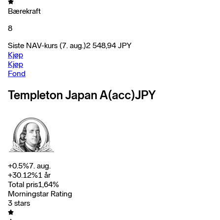
Bærekraft
8
Siste NAV-kurs
(7. aug.)
2 548,94
JPY
Kjøp
Kjøp
Fond
Templeton Japan A(acc)JPY
+
0.5
%
7. aug.
+
30.12
%
1 år
Total pris
1,64
%
Morningstar Rating
3 stars