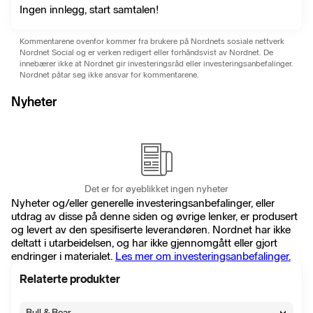
Ingen innlegg, start samtalen!
Kommentarene ovenfor kommer fra brukere på Nordnets sosiale nettverk
Nordnet Social og er verken redigert eller forhåndsvist av Nordnet. De
innebærer ikke at Nordnet gir investeringsråd eller investeringsanbefalinger.
Nordnet påtar seg ikke ansvar for kommentarene.
Nyheter
Det er for øyeblikket ingen nyheter
Nyheter og/eller generelle investeringsanbefalinger, eller
utdrag av disse på denne siden og øvrige lenker, er produsert
og levert av den spesifiserte leverandøren. Nordnet har ikke
deltatt i utarbeidelsen, og har ikke gjennomgått eller gjort
endringer i materialet.
Les mer om investeringsanbefalinger.
Relaterte produkter
Bull & Bear