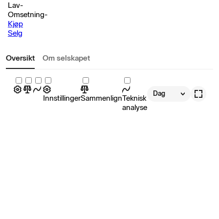
Lav
-
Omsetning
-
Kjøp
Selg
Oversikt
Om selskapet
Dag
Innstillinger
Sammenlign
Teknisk
analyse