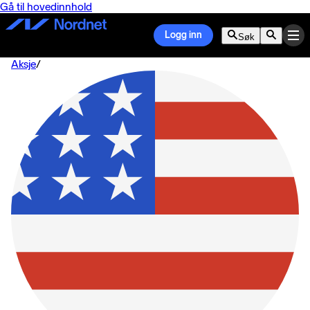
Gå til hovedinnhold
Logg inn
Søk
Aksje
/