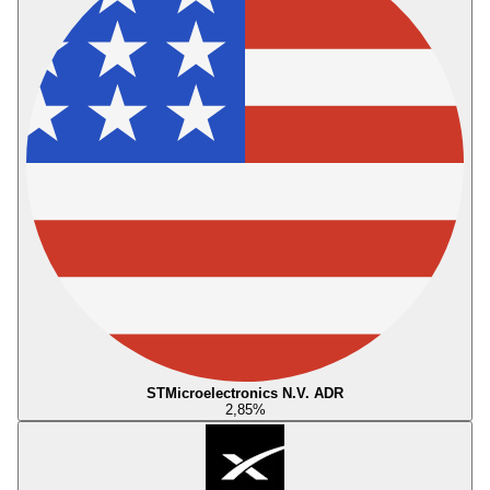
STMicroelectronics N.V. ADR
2,85
%