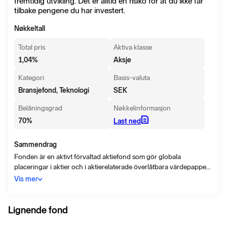
fremtidig utvikling. Det er alltid en risiko for at du ikke får
tilbake pengene du har investert.
Nøkkeltall
Total pris
Aktiva klasse
1,04
%
Aksje
Kategori
Basis-valuta
Bransjefond, Teknologi
SEK
Belåningsgrad
Nøkkelinformasjon
70
%
Last ned
Sammendrag
Fonden är en aktivt förvaltad aktiefond som gör globala
placeringar i aktier och i aktierelaterade överlåtbara värdepapper
utgivna av bolag vars verksamhet, produkter och/eller tjänster
Vis mer
kännetecknas av ett högt teknikinnehåll. Sådan verksamhet kan
till exempel utgöras av: Augmented Reality, Virtual Reality och
Mixed Reality, Rymdteknologi, Gaming och eSport, samt Artificiell
Lignende fond
intelligens. Målsättningen är att Fonden över en rullande