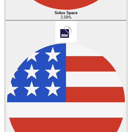
Sidus Space
2,59
%