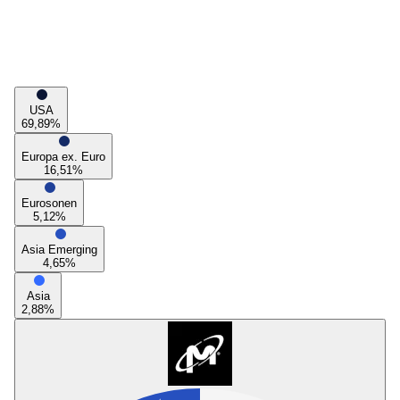
USA
69,89
%
Europa ex. Euro
16,51
%
Eurosonen
5,12
%
Asia Emerging
4,65
%
Asia
2,88
%