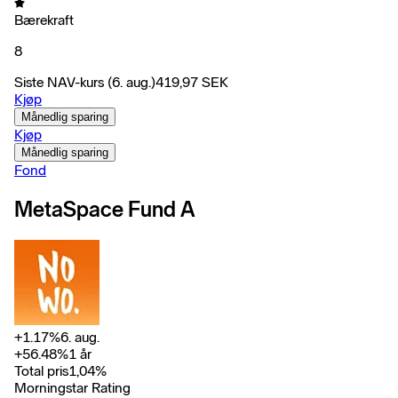
Bærekraft
8
Siste NAV-kurs
(6. aug.)
419,97
SEK
Kjøp
Månedlig sparing
Kjøp
Månedlig sparing
Fond
MetaSpace Fund A
+
1.17
%
6. aug.
+
56.48
%
1 år
Total pris
1,04
%
Morningstar Rating