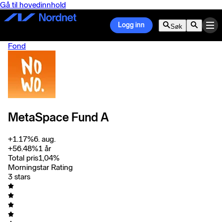
Gå til hovedinnhold
Logg inn
Søk
Fond
MetaSpace Fund A
+
1.17
%
6. aug.
+
56.48
%
1 år
Total pris
1,04
%
Morningstar Rating
3 stars