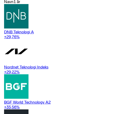
femårsperiod ska överträffa sitt jämförelseindex.
Navn
1 år
DNB Teknologi A
+29,76
%
Nordnet Teknologi Indeks
+29,22
%
BGF World Technology A2
+35,56
%