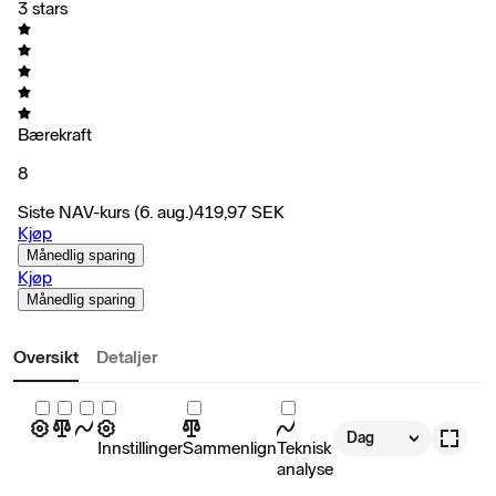
3 stars
Bærekraft
8
Siste NAV-kurs
(6. aug.)
419,97
SEK
Kjøp
Månedlig sparing
Kjøp
Månedlig sparing
Oversikt
Detaljer
Dag
Innstillinger
Sammenlign
Teknisk
analyse