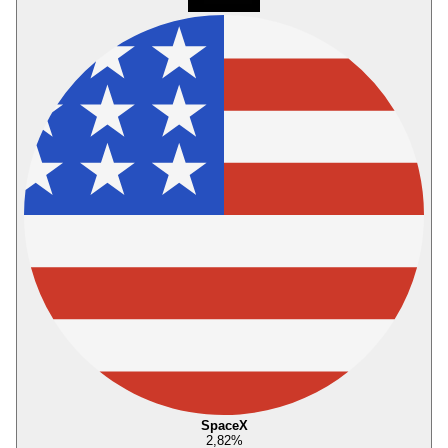
SpaceX
2,82
%