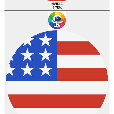
NVIDIA
4,75
%