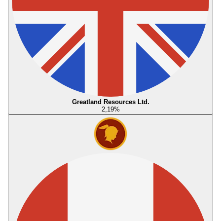
Greatland Resources Ltd.
2,19
%