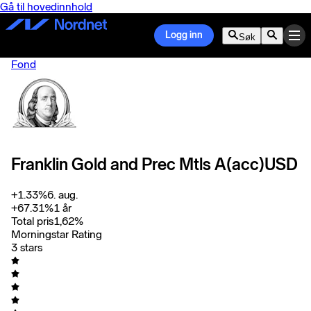
Gå til hovedinnhold
Logg inn
Søk
Fond
Franklin Gold and Prec Mtls A(acc)USD
+
1.33
%
6. aug.
+
67.31
%
1 år
Total pris
1,62
%
Morningstar Rating
3 stars