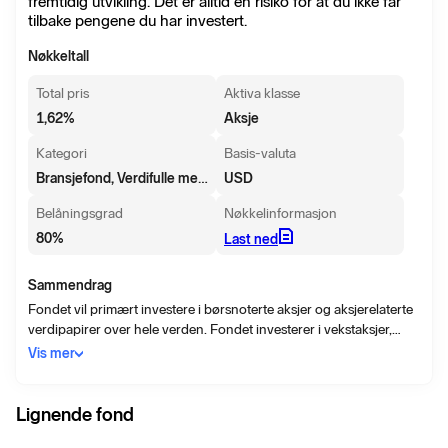
fremtidig utvikling. Det er alltid en risiko for at du ikke får
tilbake pengene du har investert.
Nøkkeltall
Total pris
Aktiva klasse
1,62
%
Aksje
Kategori
Basis-valuta
Bransjefond, Verdifulle metaller
USD
Belåningsgrad
Nøkkelinformasjon
80
%
Last ned
Sammendrag
Fondet vil primært investere i børsnoterte aksjer og aksjerelaterte
verdipapirer over hele verden. Fondet investerer i vekstaksjer,
herunder konvertible verdipapirer og warrants, både på
Vis mer
utviklende og Nye Markeder, og i selskaper som er børsnotert i
følgende regioner og land: Nord-Amerika, Kontinental-Europa:
Østerrike, Belgia, Danmark, Finland, Frankrike, Tyskland, Italia,
Lignende fond
Nederland, Norge, Spania, Sverige og Sveits; Storbritannia og