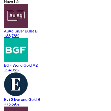
Irland; Asia: Hong Kong, Japan, Malaysia, Singapore og Australia.
Navn
1 år
AuAg Silver Bullet B
+88,78
%
BGF World Gold A2
+54,06
%
Evli Silver and Gold B
+73,69
%