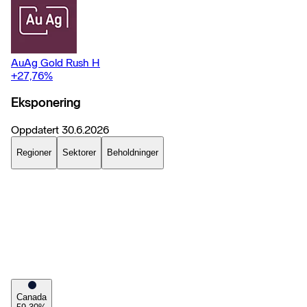
AuAg Gold Rush H
+27,76
%
Eksponering
Oppdatert
30.6.2026
Regioner
Sektorer
Beholdninger
Canada