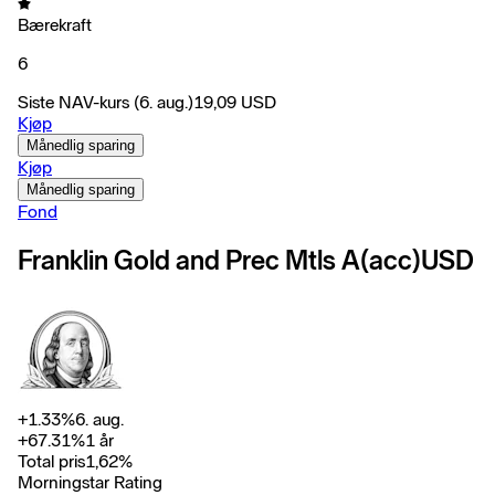
Bærekraft
6
Siste NAV-kurs
(6. aug.)
19,09
USD
Kjøp
Månedlig sparing
Kjøp
Månedlig sparing
Fond
Franklin Gold and Prec Mtls A(acc)USD
+
1.33
%
6. aug.
+
67.31
%
1 år
Total pris
1,62
%
Morningstar Rating