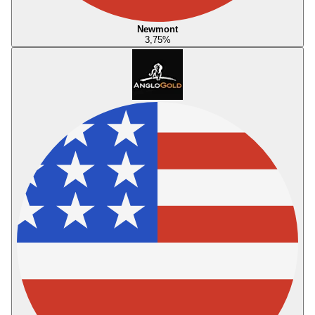
Newmont
3,75
%