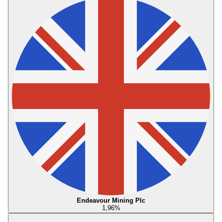
Endeavour Mining Plc
1,96
%