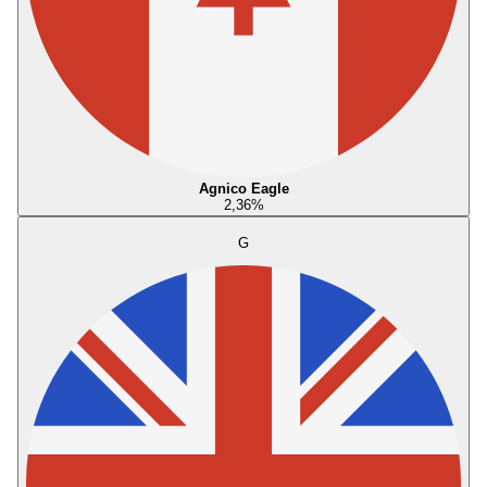
Agnico Eagle
2,36
%
G