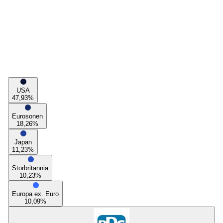
USA
47,93
%
Eurosonen
18,26
%
Japan
11,23
%
Storbritannia
10,23
%
Europa ex. Euro
10,09
%