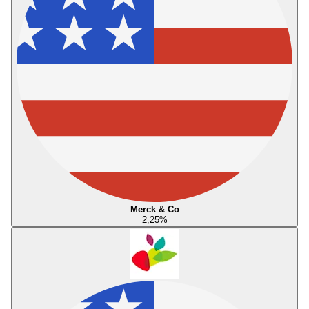
Merck & Co
2,25
%