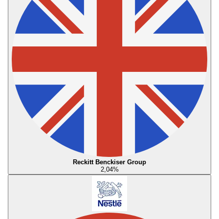
Reckitt Benckiser Group
2,04
%