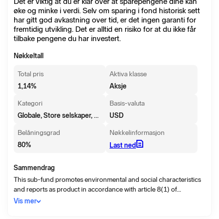
Det er viktig at du er klar over at sparepengene dine kan
øke og minke i verdi. Selv om sparing i fond historisk sett
har gitt god avkastning over tid, er det ingen garanti for
fremtidig utvikling. Det er alltid en risiko for at du ikke får
tilbake pengene du har investert.
Nøkkeltall
Total pris
Aktiva klasse
1,14
%
Aksje
Kategori
Basis-valuta
Globale, Store selskaper, Verdi
USD
Belåningsgrad
Nøkkelinformasjon
80
%
Last ned
Sammendrag
This sub-fund promotes environmental and social characteristics
and reports as product in accordance with article 8(1) of
Regulation (EU) 2019/2088 on sustainability related disclosures
Vis mer
in the financial services sector (“SFDR”). The objective of the
investment policy of the fund is to achieve long term capital