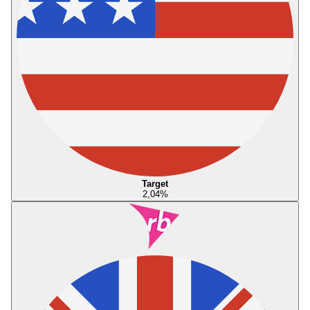
Target
2,04
%