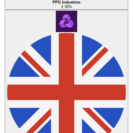
PPG Industries
2,36
%