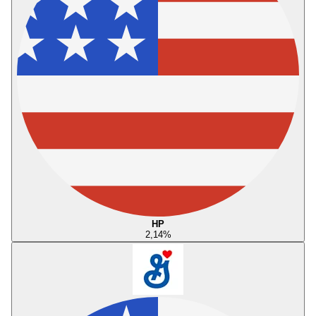
HP
2,14
%