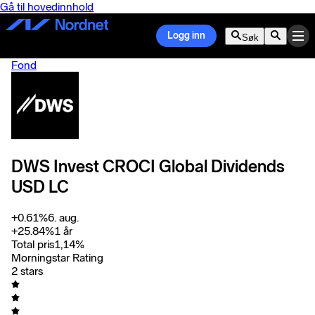
Gå til hovedinnhold
Logg inn
Søk
Fond
DWS Invest CROCI Global Dividends
USD LC
+
0.61
%
6. aug.
+
25.84
%
1 år
Total pris
1,14
%
Morningstar Rating
2 stars