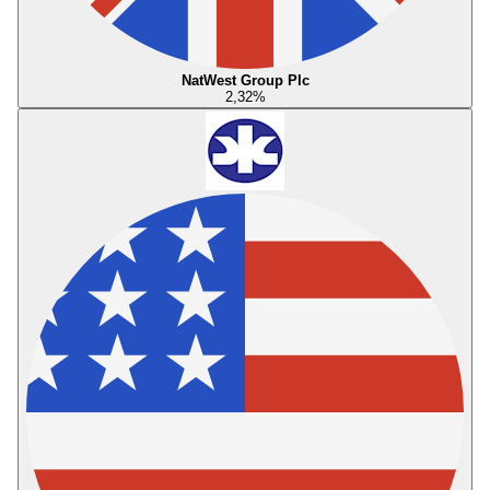
NatWest Group Plc
2,32
%