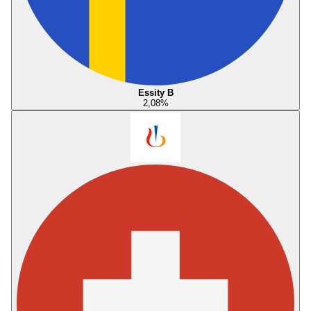
Essity B
2,08
%