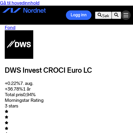
Gå til hovedinnhold
Logg inn
Søk
Fond
DWS Invest CROCI Euro LC
+
0.22
%
7. aug.
+
36.78
%
1 år
Total pris
0,94
%
Morningstar Rating
3 stars