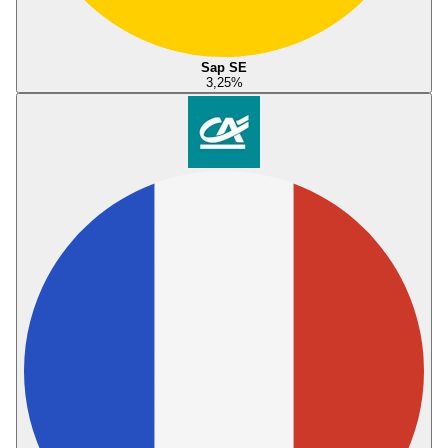
Sap SE
3,25
%