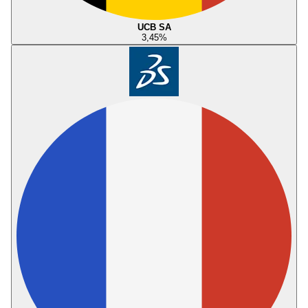
UCB SA
3,45
%