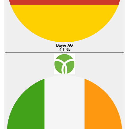
Bayer AG
4,19
%