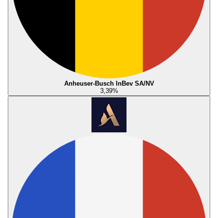
Anheuser-Busch InBev SA/NV
3,39
%