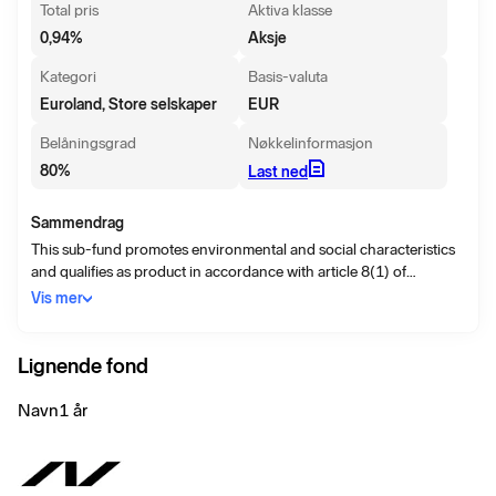
Total pris
Aktiva klasse
0,94
%
Aksje
Kategori
Basis-valuta
Euroland, Store selskaper
EUR
Belåningsgrad
Nøkkelinformasjon
80
%
Last ned
Sammendrag
This sub-fund promotes environmental and social characteristics
and qualifies as product in accordance with article 8(1) of
Regulation (EU) 2019/2088 on sustainability related disclosures
Vis mer
in the financial services sector (“SFDR”). While the sub-fund does
not have as its objective a sustainable investment, it will invest a
minimum proportion of its assets in sustainable investments as
Lignende fond
defined by article 2 (17) SFDR. The objective of the investment
policy of the fund is to achieve long term capital appreciation by
Navn
1 år
investing at least 60% in large cap Eurozone equities that are
considered undervalued according to the CROCI methodology
and the CROCI Euro investment strategy.