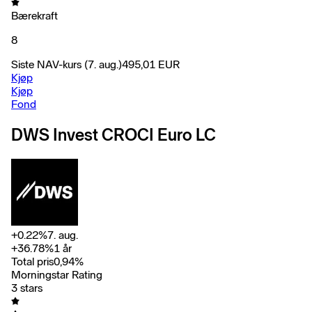
Bærekraft
8
Siste NAV-kurs
(7. aug.)
495,01
EUR
Kjøp
Kjøp
Fond
DWS Invest CROCI Euro LC
+
0.22
%
7. aug.
+
36.78
%
1 år
Total pris
0,94
%
Morningstar Rating
3 stars