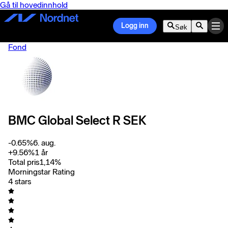
Gå til hovedinnhold
Logg inn
Søk
Fond
BMC Global Select R SEK
-0.65
%
6. aug.
+
9.56
%
1 år
Total pris
1,14
%
Morningstar Rating
4 stars