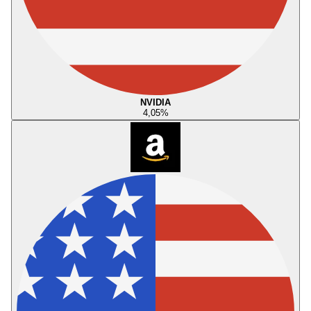
NVIDIA
4,05
%