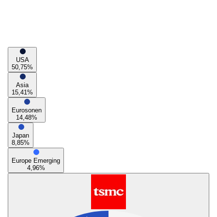
USA
50,75
%
Asia
15,41
%
Eurosonen
14,48
%
Japan
8,85
%
Europe Emerging
4,96
%