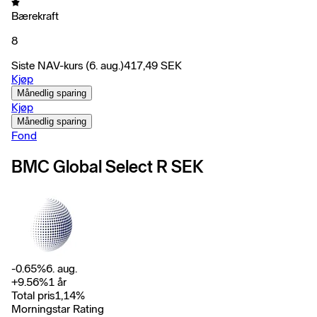
Bærekraft
8
Siste NAV-kurs
(6. aug.)
417,49
SEK
Kjøp
Månedlig sparing
Kjøp
Månedlig sparing
Fond
BMC Global Select R SEK
-0.65
%
6. aug.
+
9.56
%
1 år
Total pris
1,14
%
Morningstar Rating