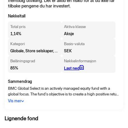
fremtidig utvikling. Det er alltid en risiko for at du ikke får
tilbake pengene du har investert.
Nøkkeltall
Total pris
Aktiva klasse
1,14
%
Aksje
Kategori
Basis-valuta
Globale, Store selskaper, Vekst
SEK
Belåningsgrad
Nøkkelinformasjon
85
%
Last ned
Sammendrag
BMC Global Select is an actively managed equity fund with a
global focus. The fund's objective is to create a high positive return
over time for the unit holders, with a balanced equity risk. The
Vis mer
investment strategy focuses on finding around 30 companies of
very high quality, the fund's Champions, with good future
prospects and an attractive valuation. An important part of the
Lignende fond
work to find the best companies is to visit companies and meet the