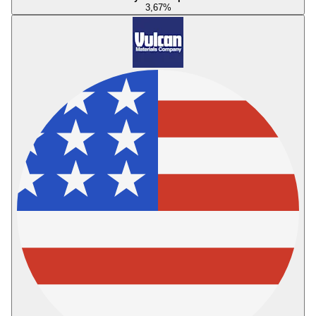
3,67
%