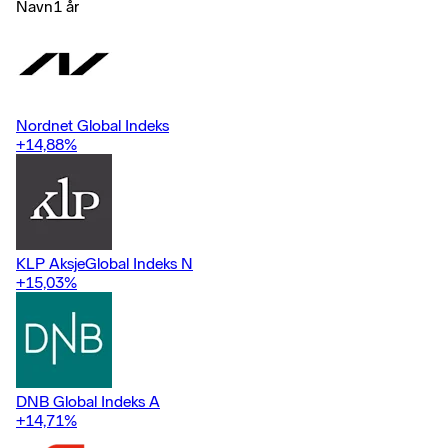
management and other company representatives. More
Navn
1 år
information is available at bmcapital.se.
Nordnet Global Indeks
+14,88
%
KLP AksjeGlobal Indeks N
+15,03
%
DNB Global Indeks A
+14,71
%