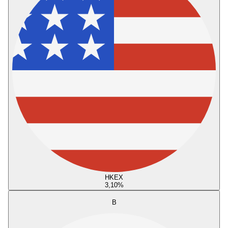
HKEX
3,10
%
B